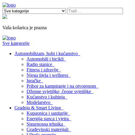
Vaša košarica je prazna
Sve kategorije
Automobilizam, hobi i kućanstvo
Automobili i bicikli
Radio stanice
Fitness i zdravlje
Njega tijela i wellness
Igračke
Pribor za kampiranje i na otvorenom
Džepne svjetiljke, čeone svjetiljke
Kućanstvo i kuhinja
Modelarstvo
Gradnja & Smart Living
Kupaonica i sanitarije
Energija sunca i vjetra
Sigurnosna tehnika
Građevinski materijali
Ušteda energije