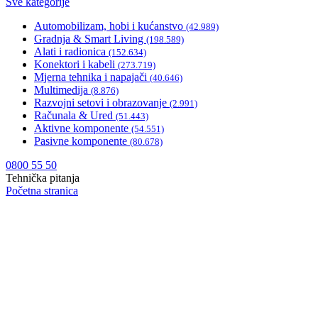
Sve kategorije
Automobilizam, hobi i kućanstvo
(42.989)
Gradnja & Smart Living
(198.589)
Alati i radionica
(152.634)
Konektori i kabeli
(273.719)
Mjerna tehnika i napajači
(40.646)
Multimedija
(8.876)
Razvojni setovi i obrazovanje
(2.991)
Računala & Ured
(51.443)
Aktivne komponente
(54.551)
Pasivne komponente
(80.678)
0800 55 50
Tehnička pitanja
Početna stranica