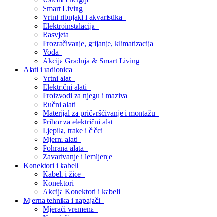
Smart Living
Vrtni ribnjaki i akvaristika
Elektroinstalacija
Rasvjeta
Prozračivanje, grijanje, klimatizacija
Voda
Akcija Gradnja & Smart Living
Alati i radionica
Vrtni alat
Električni alati
Proizvodi za njegu i maziva
Ručni alati
Materijal za pričvršćivanje i montažu
Pribor za električni alat
Ljepila, trake i čičci
Mjerni alati
Pohrana alata
Zavarivanje i lemljenje
Konektori i kabeli
Kabeli i žice
Konektori
Akcija Konektori i kabeli
Mjerna tehnika i napajači
Mjerači vremena