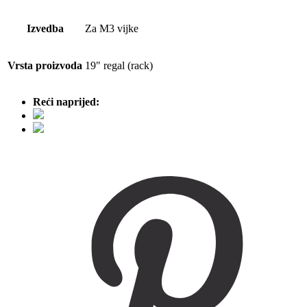
Izvedba
Za M3 vijke
Vrsta proizvoda
19" regal (rack)
Reći naprijed: