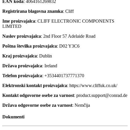
EAN koda
: 4064161269832
Registrirana blagovna znamka
: Cliff
Ime proizvajalca
: CLIFF ELECTRONIC COMPONENTS
LIMITED
Naslov proizvajalca
: 2nd Floor 57 Adelaide Road
Poštna številka proizvajalca
: D02 Y3C6
Kraj proizvajalca
: Dublin
Država proizvajalca
: Ireland
Telefon proizvajalca
: +3534401737771370
Elektronski kontakt proizvajalca
: https://www.cliffuk.co.uk/
Kontakt odgovorne osebe za varnost
: product.support@conrad.de
Država odgovorne osebe za varnost
: Nemčija
Dokumenti