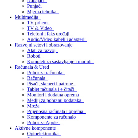
Napajači
Punjači
Mjerna tehnika
Multimedija
TV prijem
TV & Video
Telefoni i faks uređaji
Audio/Video kabeli i adapteri
Razvojni setovi i obrazovanje
Alati za razvoj
Roboti
Kompleti za sastavljanje i moduli
Računala & Ured
Pribor za računala
Računala
Pisači, skeneri i patrone
Tablet računala i e-čitači
Monitori i dodatna oprema
Mediji za pohranu podataka
Mreža
Prijenosna računala i oprema
Komponente za računalo
Pribor za Apple
Aktivne komponente
Optoelektronika