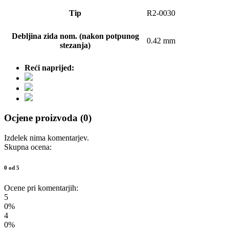
Tip
R2-0030
Debljina zida nom. (nakon potpunog
0.42 mm
stezanja)
Reći naprijed:
Ocjene proizvoda (0)
Izdelek nima komentarjev.
Skupna ocena:
0 od 5
Ocene pri komentarjih:
5
0%
4
0%