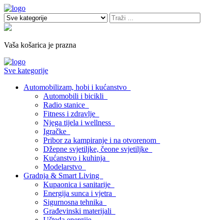
Vaša košarica je prazna
Sve kategorije
Automobilizam, hobi i kućanstvo
Automobili i bicikli
Radio stanice
Fitness i zdravlje
Njega tijela i wellness
Igračke
Pribor za kampiranje i na otvorenom
Džepne svjetiljke, čeone svjetiljke
Kućanstvo i kuhinja
Modelarstvo
Gradnja & Smart Living
Kupaonica i sanitarije
Energija sunca i vjetra
Sigurnosna tehnika
Građevinski materijali
Ušteda energije