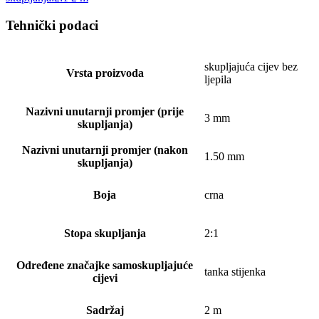
Tehnički podaci
skupljajuća cijev bez
Vrsta proizvoda
ljepila
Nazivni unutarnji promjer (prije
3 mm
skupljanja)
Nazivni unutarnji promjer (nakon
1.50 mm
skupljanja)
Boja
crna
Stopa skupljanja
2:1
Određene značajke samoskupljajuće
tanka stijenka
cijevi
Sadržaj
2 m