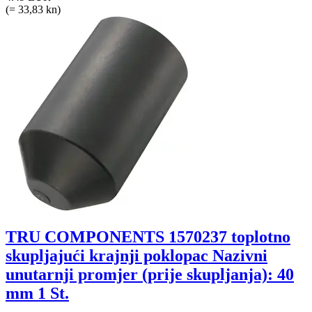
(= 33,83 kn)
TRU COMPONENTS 1570237 toplotno
skupljajući krajnji poklopac Nazivni
unutarnji promjer (prije skupljanja): 40
mm 1 St.