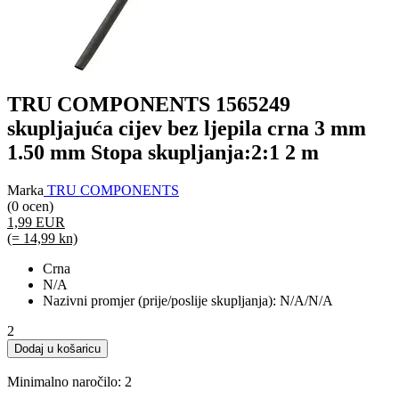
TRU COMPONENTS 1565249
skupljajuća cijev bez ljepila crna 3 mm
1.50 mm Stopa skupljanja:2:1 2 m
Marka
TRU COMPONENTS
(0 ocen)
1,99 EUR
(= 14,99 kn)
Crna
N/A
Nazivni promjer (prije/poslije skupljanja): N/A/N/A
2
Dodaj u košaricu
Minimalno naročilo: 2