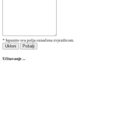
* Ispunite sva polja označena zvjezdicom.
Ukloni
Pošalji
Učitavanje ...