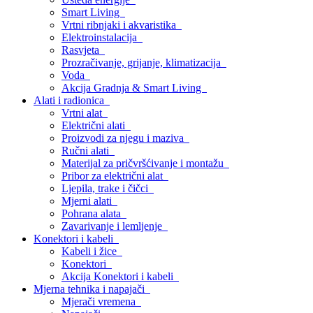
Smart Living
Vrtni ribnjaki i akvaristika
Elektroinstalacija
Rasvjeta
Prozračivanje, grijanje, klimatizacija
Voda
Akcija Gradnja & Smart Living
Alati i radionica
Vrtni alat
Električni alati
Proizvodi za njegu i maziva
Ručni alati
Materijal za pričvršćivanje i montažu
Pribor za električni alat
Ljepila, trake i čičci
Mjerni alati
Pohrana alata
Zavarivanje i lemljenje
Konektori i kabeli
Kabeli i žice
Konektori
Akcija Konektori i kabeli
Mjerna tehnika i napajači
Mjerači vremena