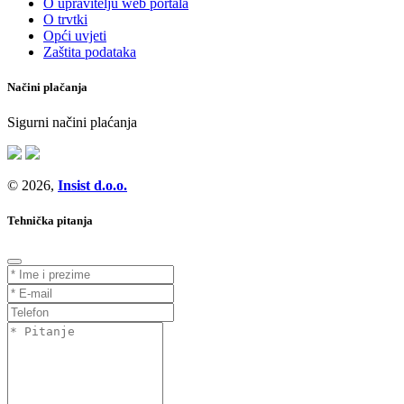
O upravitelju web portala
O trvtki
Opći uvjeti
Zaštita podataka
Načini plačanja
Sigurni načini plaćanja
© 2026,
Insist d.o.o.
Tehnička pitanja