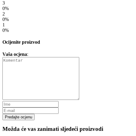
3
0%
2
0%
1
0%
Ocijenite proizvod
Vaša ocjena
:
Predajte ocjenu
Možda će vas zanimati sljedeći proizvodi