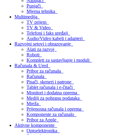
Napajači
Punjači
Mjerna tehnika
Multimedija
TV prijem
TV & Video
Telefoni i faks uređaji
Audio/Video kabeli i adapteri
Razvojni setovi i obrazovanje
Alati za razvoj
Roboti
Kompleti za sastavljanje i moduli
Računala & Ured
Pribor za računala
Računala
Pisači, skeneri i patrone
Tablet računala i e-čitači
Monitori i dodatna oprema
Mediji za pohranu podataka
Mreža
Prijenosna računala i oprema
Komponente za računalo
Pribor za Apple
Aktivne komponente
Optoelektronika