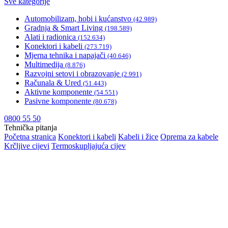
Sve kategorije
Automobilizam, hobi i kućanstvo
(42.989)
Gradnja & Smart Living
(198.589)
Alati i radionica
(152.634)
Konektori i kabeli
(273.719)
Mjerna tehnika i napajači
(40.646)
Multimedija
(8.876)
Razvojni setovi i obrazovanje
(2.991)
Računala & Ured
(51.443)
Aktivne komponente
(54.551)
Pasivne komponente
(80.678)
0800 55 50
Tehnička pitanja
Početna stranica
Konektori i kabeli
Kabeli i žice
Oprema za kabele
Krčljive cijevi
Termoskupljajuća cijev