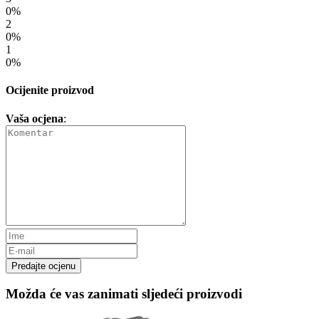
0%
2
0%
1
0%
Ocijenite proizvod
Vaša ocjena
:
Predajte ocjenu
Možda će vas zanimati sljedeći proizvodi