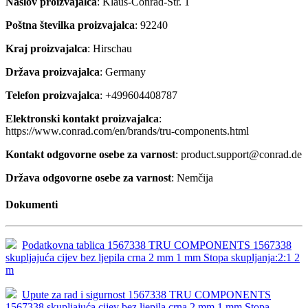
Naslov proizvajalca
: Klaus-Conrad-Str. 1
Poštna številka proizvajalca
: 92240
Kraj proizvajalca
: Hirschau
Država proizvajalca
: Germany
Telefon proizvajalca
: +499604408787
Elektronski kontakt proizvajalca
:
https://www.conrad.com/en/brands/tru-components.html
Kontakt odgovorne osebe za varnost
: product.support@conrad.de
Država odgovorne osebe za varnost
: Nemčija
Dokumenti
Podatkovna tablica 1567338 TRU COMPONENTS 1567338
skupljajuća cijev bez ljepila crna 2 mm 1 mm Stopa skupljanja:2:1 2
m
Upute za rad i sigurnost 1567338 TRU COMPONENTS
1567338 skupljajuća cijev bez ljepila crna 2 mm 1 mm Stopa