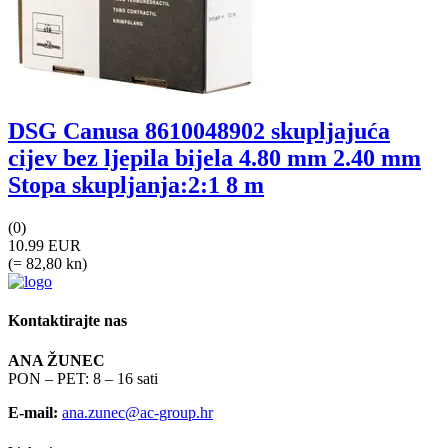
DSG Canusa 8610048902 skupljajuća
cijev bez ljepila bijela 4.80 mm 2.40 mm
Stopa skupljanja:2:1 8 m
(0)
10.99 EUR
(= 82,80 kn)
Kontaktirajte nas
ANA ŽUNEC
PON – PET: 8 – 16 sati
E-mail:
ana.zunec@ac-group.hr