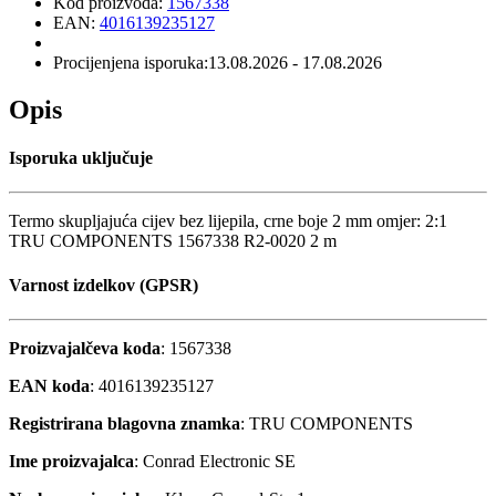
Kod proizvoda:
1567338
EAN:
4016139235127
Procijenjena isporuka:
13.08.2026 - 17.08.2026
Opis
Isporuka uključuje
Termo skupljajuća cijev bez lijepila, crne boje 2 mm omjer: 2:1
TRU COMPONENTS 1567338 R2-0020 2 m
Varnost izdelkov (GPSR)
Proizvajalčeva koda
: 1567338
EAN koda
: 4016139235127
Registrirana blagovna znamka
: TRU COMPONENTS
Ime proizvajalca
: Conrad Electronic SE