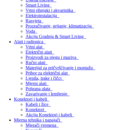
Smart Living
Vrtni ribnjaki i akvaristika
Elektroinstalacija
Rasvjeta
Prozračivanje, grijanje, klimatizacija
Voda
Akcija Gradnja & Smart Living
Alati i radionica
Vrtni alat
Električni alati
Proizvodi za njegu i maziva
Ručni alati
Materijal za pričvršćivanje i montažu
Pribor za električni alat
Ljepila, trake i čičci
Mjerni alati
Pohrana alata
Zavarivanje i lemljenje
Konektori i kabeli
Kabeli i žice
Konektori
Akcija Konektori i kabeli
Mjerna tehnika i napajači
Mjerači vremena