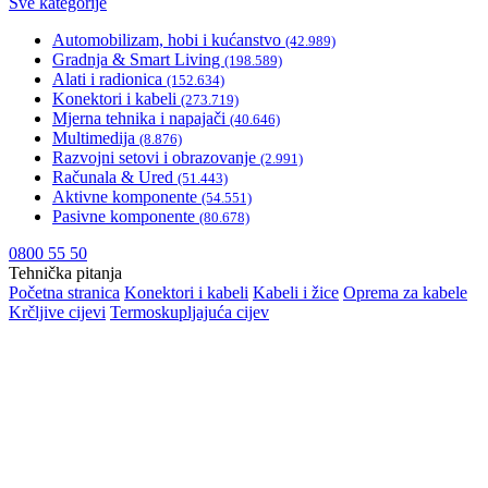
Sve kategorije
Automobilizam, hobi i kućanstvo
(42.989)
Gradnja & Smart Living
(198.589)
Alati i radionica
(152.634)
Konektori i kabeli
(273.719)
Mjerna tehnika i napajači
(40.646)
Multimedija
(8.876)
Razvojni setovi i obrazovanje
(2.991)
Računala & Ured
(51.443)
Aktivne komponente
(54.551)
Pasivne komponente
(80.678)
0800 55 50
Tehnička pitanja
Početna stranica
Konektori i kabeli
Kabeli i žice
Oprema za kabele
Krčljive cijevi
Termoskupljajuća cijev