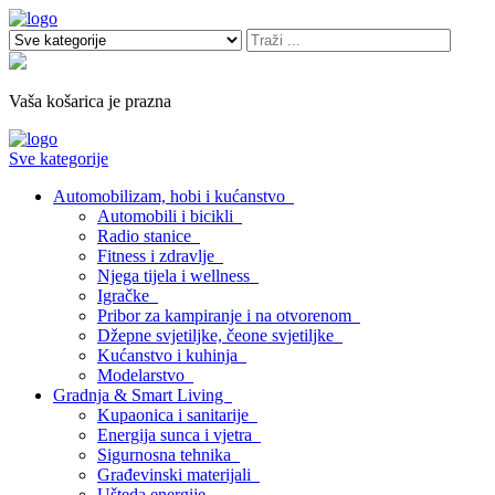
Vaša košarica je prazna
Sve kategorije
Automobilizam, hobi i kućanstvo
Automobili i bicikli
Radio stanice
Fitness i zdravlje
Njega tijela i wellness
Igračke
Pribor za kampiranje i na otvorenom
Džepne svjetiljke, čeone svjetiljke
Kućanstvo i kuhinja
Modelarstvo
Gradnja & Smart Living
Kupaonica i sanitarije
Energija sunca i vjetra
Sigurnosna tehnika
Građevinski materijali
Ušteda energije