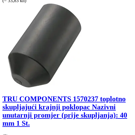
(= 33,83 kn)
TRU COMPONENTS 1570237 toplotno
skupljajući krajnji poklopac Nazivni
unutarnji promjer (prije skupljanja): 40
mm 1 St.