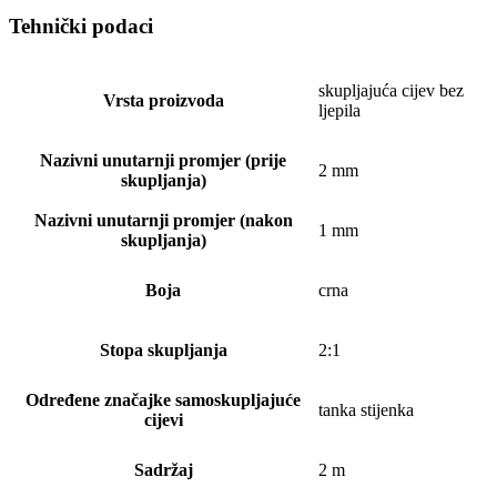
Tehnički podaci
skupljajuća cijev bez
Vrsta proizvoda
ljepila
Nazivni unutarnji promjer (prije
2 mm
skupljanja)
Nazivni unutarnji promjer (nakon
1 mm
skupljanja)
Boja
crna
Stopa skupljanja
2:1
Određene značajke samoskupljajuće
tanka stijenka
cijevi
Sadržaj
2 m