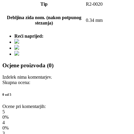
Tip
R2-0020
Debljina zida nom. (nakon potpunog
0.34 mm
stezanja)
Reći naprijed:
Ocjene proizvoda (0)
Izdelek nima komentarjev.
Skupna ocena:
0 od 5
Ocene pri komentarjih:
5
0%
4
0%
3