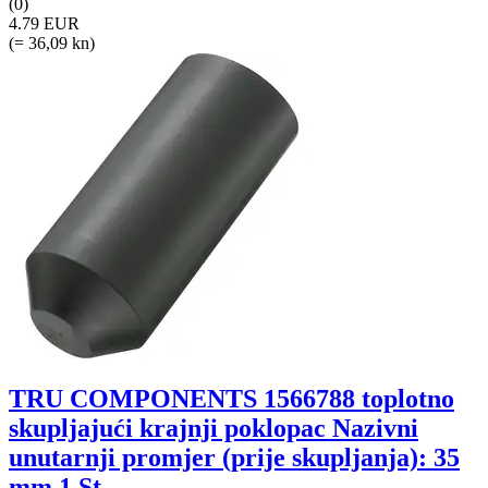
(0)
4.79 EUR
(= 36,09 kn)
TRU COMPONENTS 1566788 toplotno
skupljajući krajnji poklopac Nazivni
unutarnji promjer (prije skupljanja): 35
mm 1 St.