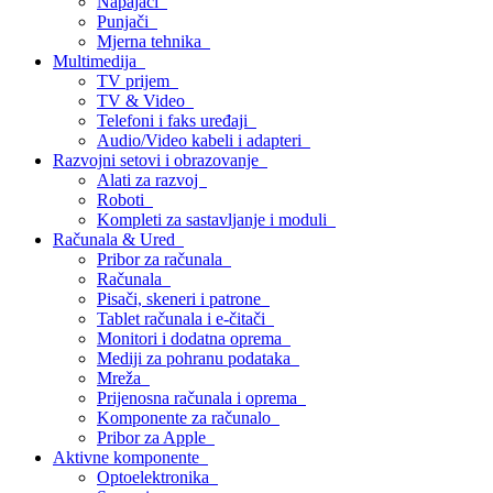
Napajači
Punjači
Mjerna tehnika
Multimedija
TV prijem
TV & Video
Telefoni i faks uređaji
Audio/Video kabeli i adapteri
Razvojni setovi i obrazovanje
Alati za razvoj
Roboti
Kompleti za sastavljanje i moduli
Računala & Ured
Pribor za računala
Računala
Pisači, skeneri i patrone
Tablet računala i e-čitači
Monitori i dodatna oprema
Mediji za pohranu podataka
Mreža
Prijenosna računala i oprema
Komponente za računalo
Pribor za Apple
Aktivne komponente
Optoelektronika