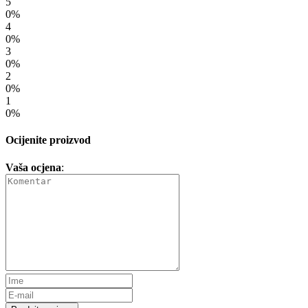
5
0%
4
0%
3
0%
2
0%
1
0%
Ocijenite proizvod
Vaša ocjena
: