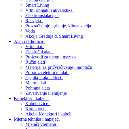
Smart Living
Vrtni ribnjaki i akvaristika
Elektroinstalacija
Rasvjeta
Prozračivanje, grijanje, klimatizacija
Voda
Akcija Gradnja & Smart Living
Alati i radionica
Vrtni alat
Električni alati
Proizvodi za njegu i maziva
Ručni alati
Materijal za pričvršćivanje i montažu
Pribor za električni alat
Ljepila, trake i čičci
Mjerni alati
Pohrana alata
Zavarivanje i lemljenje
Konektori i kabeli
Kabeli i žice
Konektori
Akcija Konektori i kabeli
Mjerna tehnika i napajači
Mjerači vremena