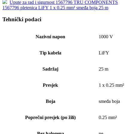
Upute za rad i sigurnost 1567796 TRU COMPONENTS
1567796 pletenica LiFY 1 x 0.25 mm² smeđa boja 25 m
Tehnički podaci
Nazivni napon
1000 V
Tip kabela
LiFY
Sadržaj
25 m
Presjek
1 x 0.25 mm²
Boja
smeđa boja
Poprečni presjek (po žili)
0.25 mm²
Bez halogena
ne