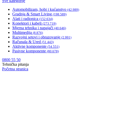
Sve kategorije
Automobilizam, hobi i kućanstvo
(42.989)
Gradnja & Smart Living
(198.589)
Alati i radionica
(152.634)
Konektori i kabeli
(273.719)
Mjerna tehnika i napajači
(40.646)
Multimedija
(8.876)
Razvojni setovi i obrazovanje
(2.991)
Računala & Ured
(51.443)
Aktivne komponente
(54.551)
Pasivne komponente
(80.678)
0800 55 50
Tehnička pitanja
Početna stranica