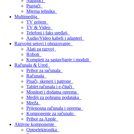
Napajači
Punjači
Mjerna tehnika
Multimedija
TV prijem
TV & Video
Telefoni i faks uređaji
Audio/Video kabeli i adapteri
Razvojni setovi i obrazovanje
Alati za razvoj
Roboti
Kompleti za sastavljanje i moduli
Računala & Ured
Pribor za računala
Računala
Pisači, skeneri i patrone
Tablet računala i e-čitači
Monitori i dodatna oprema
Mediji za pohranu podataka
Mreža
Prijenosna računala i oprema
Komponente za računalo
Pribor za Apple
Aktivne komponente
Optoelektronika