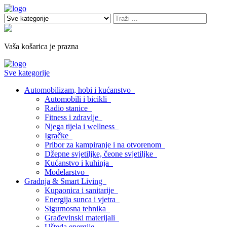
Vaša košarica je prazna
Sve kategorije
Automobilizam, hobi i kućanstvo
Automobili i bicikli
Radio stanice
Fitness i zdravlje
Njega tijela i wellness
Igračke
Pribor za kampiranje i na otvorenom
Džepne svjetiljke, čeone svjetiljke
Kućanstvo i kuhinja
Modelarstvo
Gradnja & Smart Living
Kupaonica i sanitarije
Energija sunca i vjetra
Sigurnosna tehnika
Građevinski materijali
Ušteda energije