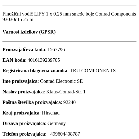
Finožični vodič LiFY 1 x 0.25 mm smeđe boje Conrad Components
93030c15 25 m
Varnost izdelkov (GPSR)
Proizvajalčeva koda
: 1567796
EAN koda
: 4016139239705
Registrirana blagovna znamka
: TRU COMPONENTS
Ime proizvajalca
: Conrad Electronic SE
Naslov proizvajalca
: Klaus-Conrad-Str. 1
Poštna številka proizvajalca
: 92240
Kraj proizvajalca
: Hirschau
Država proizvajalca
: Germany
Telefon proizvajalca
: +499604408787