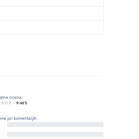
pna ocena:
0 od 5
ne pri komentarjih:
0%
0%