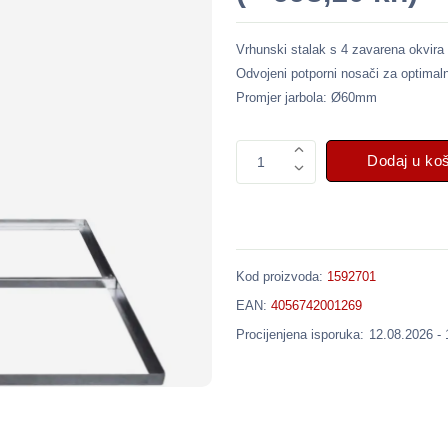
Vrhunski stalak s 4 zavarena okvira
Odvojeni potporni nosači za optimal
Promjer jarbola: Ø60mm
Dodaj u ko
1
Kod proizvoda:
1592701
EAN:
4056742001269
Procijenjena isporuka:
12.08.2026 -