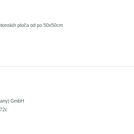
 betonskih ploča od po 50x50cm
many) GmbH
 72c