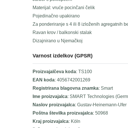
Materijal: vruće pocinčani čelik
Pojedinačno upakirano
Za ponderiranje s 4 ili 8 izloženih agregatnih
Ravan krov / balkonski stalak
Dizajnirano u Njemačkoj
Varnost izdelkov (GPSR)
Proizvajalčeva koda
: TS100
EAN koda
: 4056742001269
Registrirana blagovna znamka
: Smart
Ime proizvajalca
: SMART Technologies (Ger
Naslov proizvajalca
: Gustav-Heinemann-Ufer
Poštna številka proizvajalca
: 50968
Kraj proizvajalca
: Köln