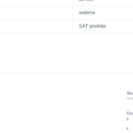
srebrna
SAT postolje
Sku
Oce
5
4