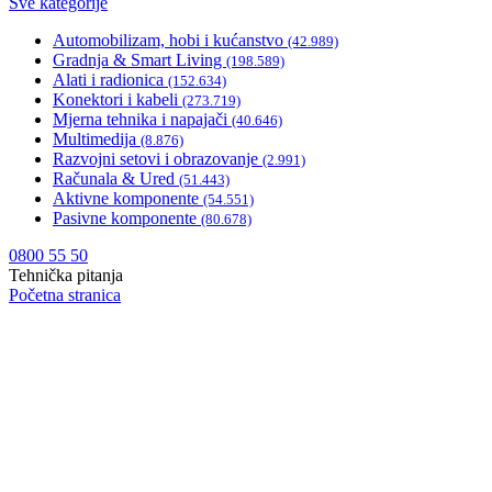
Sve kategorije
Automobilizam, hobi i kućanstvo
(42.989)
Gradnja & Smart Living
(198.589)
Alati i radionica
(152.634)
Konektori i kabeli
(273.719)
Mjerna tehnika i napajači
(40.646)
Multimedija
(8.876)
Razvojni setovi i obrazovanje
(2.991)
Računala & Ured
(51.443)
Aktivne komponente
(54.551)
Pasivne komponente
(80.678)
0800 55 50
Tehnička pitanja
Početna stranica