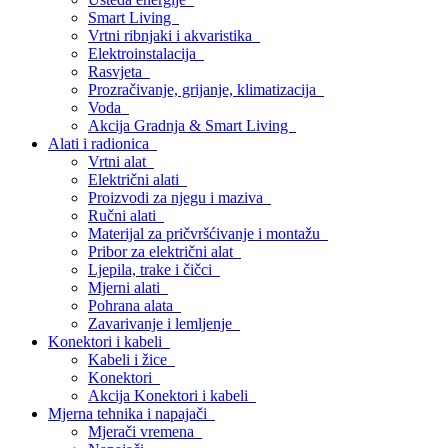
Smart Living
Vrtni ribnjaki i akvaristika
Elektroinstalacija
Rasvjeta
Prozračivanje, grijanje, klimatizacija
Voda
Akcija Gradnja & Smart Living
Alati i radionica
Vrtni alat
Električni alati
Proizvodi za njegu i maziva
Ručni alati
Materijal za pričvršćivanje i montažu
Pribor za električni alat
Ljepila, trake i čičci
Mjerni alati
Pohrana alata
Zavarivanje i lemljenje
Konektori i kabeli
Kabeli i žice
Konektori
Akcija Konektori i kabeli
Mjerna tehnika i napajači
Mjerači vremena