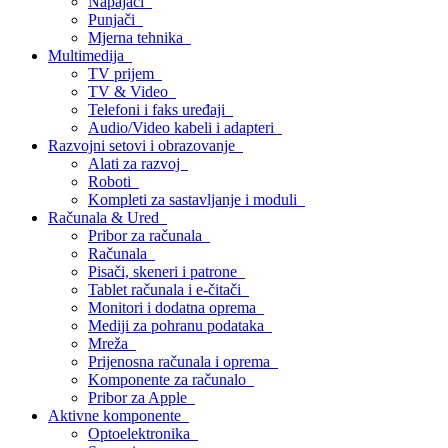
Napajači
Punjači
Mjerna tehnika
Multimedija
TV prijem
TV & Video
Telefoni i faks uređaji
Audio/Video kabeli i adapteri
Razvojni setovi i obrazovanje
Alati za razvoj
Roboti
Kompleti za sastavljanje i moduli
Računala & Ured
Pribor za računala
Računala
Pisači, skeneri i patrone
Tablet računala i e-čitači
Monitori i dodatna oprema
Mediji za pohranu podataka
Mreža
Prijenosna računala i oprema
Komponente za računalo
Pribor za Apple
Aktivne komponente
Optoelektronika