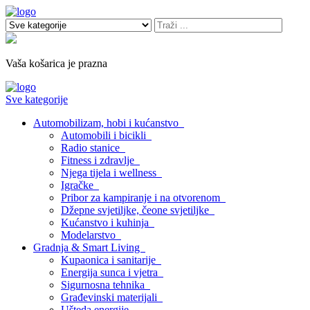
Vaša košarica je prazna
Sve kategorije
Automobilizam, hobi i kućanstvo
Automobili i bicikli
Radio stanice
Fitness i zdravlje
Njega tijela i wellness
Igračke
Pribor za kampiranje i na otvorenom
Džepne svjetiljke, čeone svjetiljke
Kućanstvo i kuhinja
Modelarstvo
Gradnja & Smart Living
Kupaonica i sanitarije
Energija sunca i vjetra
Sigurnosna tehnika
Građevinski materijali
Ušteda energije