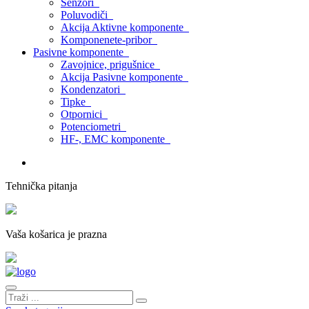
Senzori
Poluvodiči
Akcija Aktivne komponente
Komponenete-pribor
Pasivne komponente
Zavojnice, prigušnice
Akcija Pasivne komponente
Kondenzatori
Tipke
Otpornici
Potenciometri
HF-, EMC komponente
Tehnička pitanja
Vaša košarica je prazna