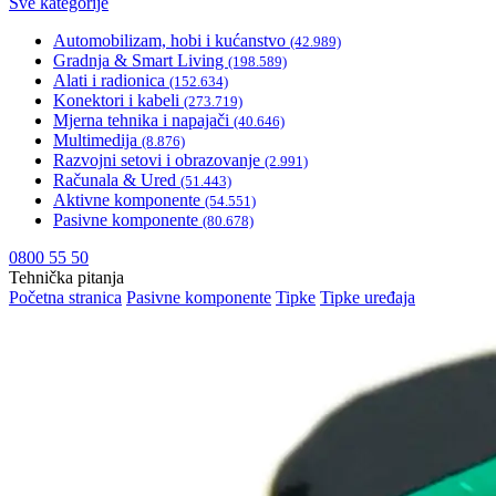
Sve kategorije
Automobilizam, hobi i kućanstvo
(42.989)
Gradnja & Smart Living
(198.589)
Alati i radionica
(152.634)
Konektori i kabeli
(273.719)
Mjerna tehnika i napajači
(40.646)
Multimedija
(8.876)
Razvojni setovi i obrazovanje
(2.991)
Računala & Ured
(51.443)
Aktivne komponente
(54.551)
Pasivne komponente
(80.678)
0800 55 50
Tehnička pitanja
Početna stranica
Pasivne komponente
Tipke
Tipke uređaja