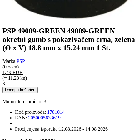
PSP 49009-GREEN 49009-GREEN
okretni gumb s pokazivačem crna, zelena
(Ø x V) 18.8 mm x 15.24 mm 1 St.
Marka
PSP
(0 ocen)
1,49 EUR
(= 11,23 kn)
3
Dodaj u košaricu
Minimalno naročilo: 3
Kod proizvoda:
1781014
EAN:
2050005633619
Procijenjena isporuka:
12.08.2026 - 14.08.2026