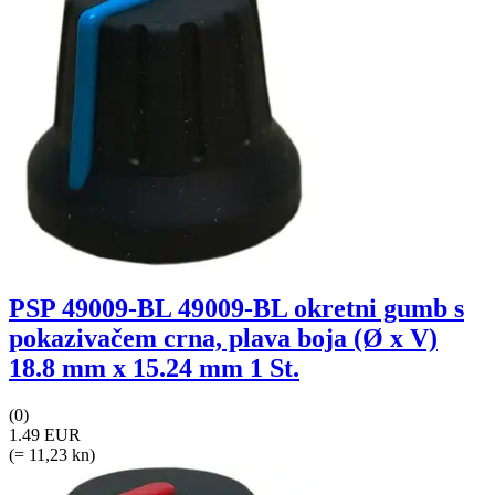
PSP 49009-BL 49009-BL okretni gumb s
pokazivačem crna, plava boja (Ø x V)
18.8 mm x 15.24 mm 1 St.
(0)
1.49 EUR
(= 11,23 kn)