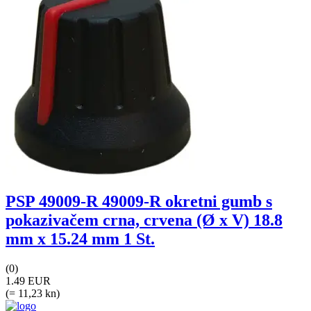
PSP 49009-R 49009-R okretni gumb s
pokazivačem crna, crvena (Ø x V) 18.8
mm x 15.24 mm 1 St.
(0)
1.49 EUR
(= 11,23 kn)