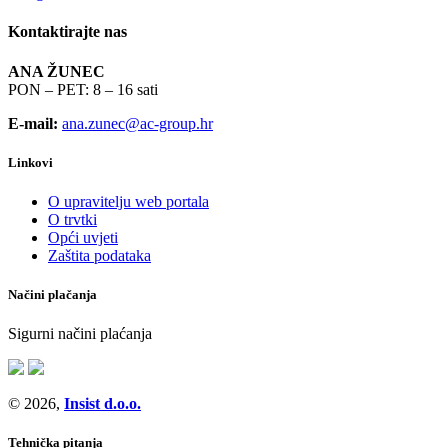
Kontaktirajte nas
ANA ŽUNEC
PON – PET: 8 – 16 sati
E-mail:
ana.zunec@ac-group.hr
Linkovi
O upravitelju web portala
O trvtki
Opći uvjeti
Zaštita podataka
Načini plačanja
Sigurni načini plaćanja
© 2026,
Insist d.o.o.
Tehnička pitanja