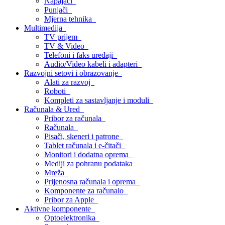
Napajači
Punjači
Mjerna tehnika
Multimedija
TV prijem
TV & Video
Telefoni i faks uređaji
Audio/Video kabeli i adapteri
Razvojni setovi i obrazovanje
Alati za razvoj
Roboti
Kompleti za sastavljanje i moduli
Računala & Ured
Pribor za računala
Računala
Pisači, skeneri i patrone
Tablet računala i e-čitači
Monitori i dodatna oprema
Mediji za pohranu podataka
Mreža
Prijenosna računala i oprema
Komponente za računalo
Pribor za Apple
Aktivne komponente
Optoelektronika