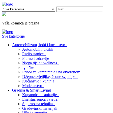
Vaša košarica je prazna
Sve kategorije
Automobilizam, hobi i kućanstvo
Automobili i bicikli
Radio stanice
Fitness i zdravlje
Njega tijela i wellness
Igračke
Pribor za kampiranje i na otvorenom
Džepne svjetiljke, čeone svjetiljke
Kućanstvo i kuhinja
Modelarstvo
Gradnja & Smart Living
Kupaonica i sanitarije
Energija sunca i vjetra
Sigurnosna tehnika
Građevinski materijali
Ušteda energije