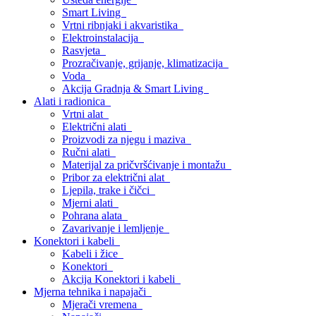
Smart Living
Vrtni ribnjaki i akvaristika
Elektroinstalacija
Rasvjeta
Prozračivanje, grijanje, klimatizacija
Voda
Akcija Gradnja & Smart Living
Alati i radionica
Vrtni alat
Električni alati
Proizvodi za njegu i maziva
Ručni alati
Materijal za pričvršćivanje i montažu
Pribor za električni alat
Ljepila, trake i čičci
Mjerni alati
Pohrana alata
Zavarivanje i lemljenje
Konektori i kabeli
Kabeli i žice
Konektori
Akcija Konektori i kabeli
Mjerna tehnika i napajači
Mjerači vremena