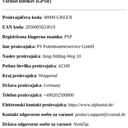
Varnost izdelkov (GPSR)
Proizvajalčeva koda
: 49009-GREEN
EAN koda
: 2050005633619
Registrirana blagovna znamka
: PSP
Ime proizvajalca
: PS Potentiometerservice GmbH
Naslov proizvajalca
: Jung-Stilling-Weg 10
Poštna številka proizvajalca
: 42349
Kraj proizvajalca
: Wuppertal
Država proizvajalca
: Germany
Telefon proizvajalca
: +490202500800
Elektronski kontakt proizvajalca
: https://www.alphastat.de/
Kontakt odgovorne osebe za varnost
: product.support@conrad.de
Država odgovorne osebe za varnost
: Nemčija