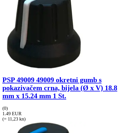
PSP 49009 49009 okretni gumb s
pokazivačem crna, bijela (Ø x V) 18.8
mm x 15.24 mm 1 St.
(0)
1.49 EUR
(= 11,23 kn)