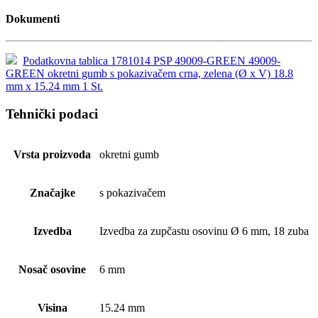
Dokumenti
Podatkovna tablica 1781014 PSP 49009-GREEN 49009-
GREEN okretni gumb s pokazivačem crna, zelena (Ø x V) 18.8
mm x 15.24 mm 1 St.
Tehnički podaci
Vrsta proizvoda
okretni gumb
Značajke
s pokazivačem
Izvedba
Izvedba za zupčastu osovinu Ø 6 mm, 18 zuba
Nosač osovine
6 mm
Visina
15.24 mm