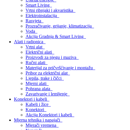
Smart Living
Vrtni ribnjaki i akvaristika
Elektroinstalacija
Rasvjeta
Prozračivanje, grijanje, klimatizacija
Voda
Akcija Gradnja & Smart Living
Alati i radionica
Vrtni alat
Električni alati
Proizvodi za njegu i maziva
Ručni alati
Materijal za pričvršćivanje i montažu
Pribor za električni alat
Ljepila, trake i čičci
Mjerni alati
Pohrana alata
Zavarivanje i lemljenje
Konektori i kabeli
Kabeli i žice
Konektori
Akcija Konektori i kabeli
Mjerna tehnika i napajači
Mjerači vremena