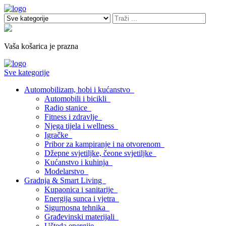
Vaša košarica je prazna
Sve kategorije
Automobilizam, hobi i kućanstvo
Automobili i bicikli
Radio stanice
Fitness i zdravlje
Njega tijela i wellness
Igračke
Pribor za kampiranje i na otvorenom
Džepne svjetiljke, čeone svjetiljke
Kućanstvo i kuhinja
Modelarstvo
Gradnja & Smart Living
Kupaonica i sanitarije
Energija sunca i vjetra
Sigurnosna tehnika
Građevinski materijali
Ušteda energije