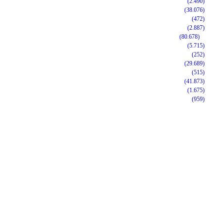
(2.490)
(38.076)
(472)
(2.887)
(80.678)
(5.715)
(252)
(29.689)
(515)
(41.873)
(1.675)
(959)