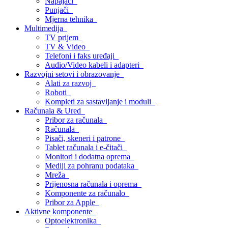
Napajači
Punjači
Mjerna tehnika
Multimedija
TV prijem
TV & Video
Telefoni i faks uređaji
Audio/Video kabeli i adapteri
Razvojni setovi i obrazovanje
Alati za razvoj
Roboti
Kompleti za sastavljanje i moduli
Računala & Ured
Pribor za računala
Računala
Pisači, skeneri i patrone
Tablet računala i e-čitači
Monitori i dodatna oprema
Mediji za pohranu podataka
Mreža
Prijenosna računala i oprema
Komponente za računalo
Pribor za Apple
Aktivne komponente
Optoelektronika