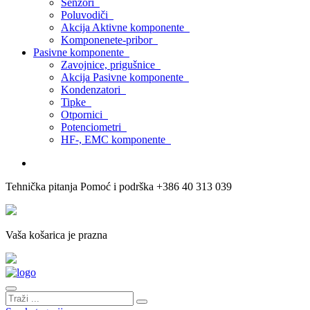
Senzori
Poluvodiči
Akcija Aktivne komponente
Komponenete-pribor
Pasivne komponente
Zavojnice, prigušnice
Akcija Pasivne komponente
Kondenzatori
Tipke
Otpornici
Potenciometri
HF-, EMC komponente
Tehnička pitanja
Pomoć i podrška
+386 40 313 039
Vaša košarica je prazna