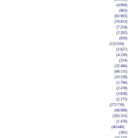
(4.064)
(663)
(83.965)
(70.833)
(7.254)
(2.202)
(650)
(152.634)
(2.627)
(4.230)
(314)
(32.406)
(69.131)
(33.539)
(2.706)
(2.478)
(3.028)
(2.175)
(273.719)
(68.908)
(203.333)
(1.478)
(40.646)
(391)