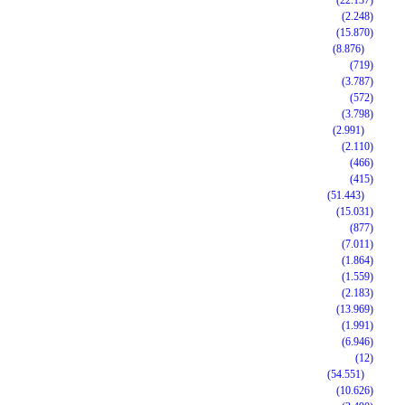
(22.137)
(2.248)
(15.870)
(8.876)
(719)
(3.787)
(572)
(3.798)
(2.991)
(2.110)
(466)
(415)
(51.443)
(15.031)
(877)
(7.011)
(1.864)
(1.559)
(2.183)
(13.969)
(1.991)
(6.946)
(12)
(54.551)
(10.626)