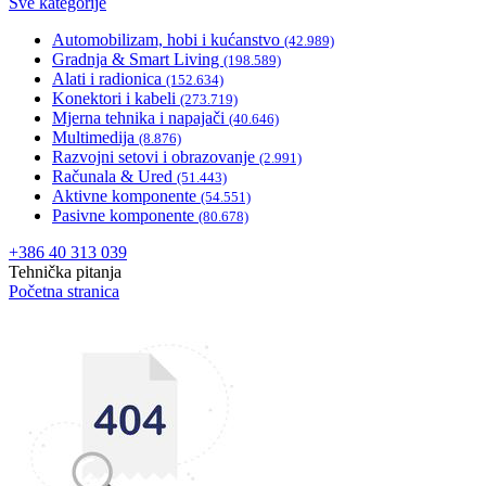
Sve kategorije
Automobilizam, hobi i kućanstvo
(42.989)
Gradnja & Smart Living
(198.589)
Alati i radionica
(152.634)
Konektori i kabeli
(273.719)
Mjerna tehnika i napajači
(40.646)
Multimedija
(8.876)
Razvojni setovi i obrazovanje
(2.991)
Računala & Ured
(51.443)
Aktivne komponente
(54.551)
Pasivne komponente
(80.678)
+386 40 313 039
Tehnička pitanja
Početna stranica