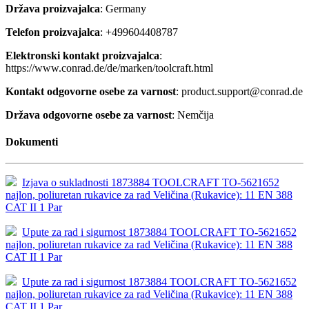
Država proizvajalca
: Germany
Telefon proizvajalca
: +499604408787
Elektronski kontakt proizvajalca
:
https://www.conrad.de/de/marken/toolcraft.html
Kontakt odgovorne osebe za varnost
: product.support@conrad.de
Država odgovorne osebe za varnost
: Nemčija
Dokumenti
Izjava o sukladnosti 1873884 TOOLCRAFT TO-5621652
najlon, poliuretan rukavice za rad Veličina (Rukavice): 11 EN 388
CAT II 1 Par
Upute za rad i sigurnost 1873884 TOOLCRAFT TO-5621652
najlon, poliuretan rukavice za rad Veličina (Rukavice): 11 EN 388
CAT II 1 Par
Upute za rad i sigurnost 1873884 TOOLCRAFT TO-5621652
najlon, poliuretan rukavice za rad Veličina (Rukavice): 11 EN 388
CAT II 1 Par