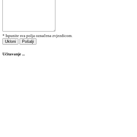
* Ispunite sva polja označena zvjezdicom.
Ukloni
Pošalji
Učitavanje ...