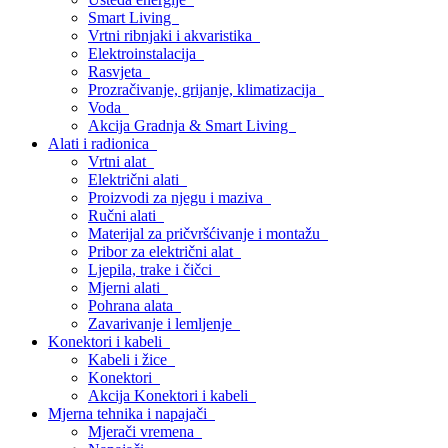
Smart Living
Vrtni ribnjaki i akvaristika
Elektroinstalacija
Rasvjeta
Prozračivanje, grijanje, klimatizacija
Voda
Akcija Gradnja & Smart Living
Alati i radionica
Vrtni alat
Električni alati
Proizvodi za njegu i maziva
Ručni alati
Materijal za pričvršćivanje i montažu
Pribor za električni alat
Ljepila, trake i čičci
Mjerni alati
Pohrana alata
Zavarivanje i lemljenje
Konektori i kabeli
Kabeli i žice
Konektori
Akcija Konektori i kabeli
Mjerna tehnika i napajači
Mjerači vremena