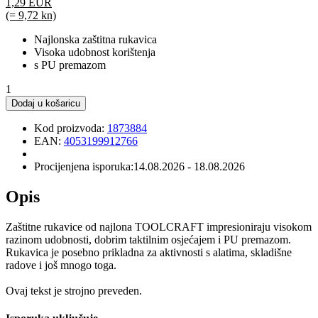
1,29 EUR
(= 9,72 kn)
Najlonska zaštitna rukavica
Visoka udobnost korištenja
s PU premazom
1
Dodaj u košaricu
Kod proizvoda:
1873884
EAN:
4053199912766
Procijenjena isporuka:
14.08.2026 - 18.08.2026
Opis
Zaštitne rukavice od najlona TOOLCRAFT impresioniraju visokom
razinom udobnosti, dobrim taktilnim osjećajem i PU premazom.
Rukavica je posebno prikladna za aktivnosti s alatima, skladišne
radove i još mnogo toga.
Ovaj tekst je strojno preveden.