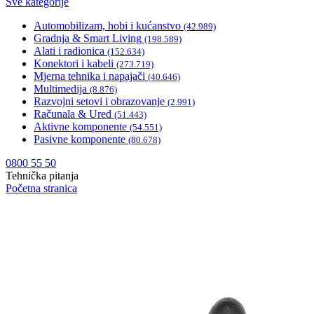
Sve kategorije
Automobilizam, hobi i kućanstvo
(42.989)
Gradnja & Smart Living
(198.589)
Alati i radionica
(152.634)
Konektori i kabeli
(273.719)
Mjerna tehnika i napajači
(40.646)
Multimedija
(8.876)
Razvojni setovi i obrazovanje
(2.991)
Računala & Ured
(51.443)
Aktivne komponente
(54.551)
Pasivne komponente
(80.678)
0800 55 50
Tehnička pitanja
Početna stranica