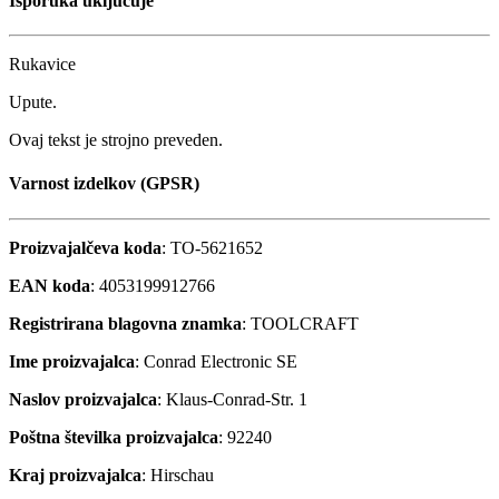
Isporuka uključuje
Rukavice
Upute.
Ovaj tekst je strojno preveden.
Varnost izdelkov (GPSR)
Proizvajalčeva koda
: TO-5621652
EAN koda
: 4053199912766
Registrirana blagovna znamka
: TOOLCRAFT
Ime proizvajalca
: Conrad Electronic SE
Naslov proizvajalca
: Klaus-Conrad-Str. 1
Poštna številka proizvajalca
: 92240
Kraj proizvajalca
: Hirschau