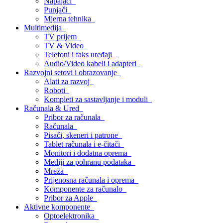
Napajači
Punjači
Mjerna tehnika
Multimedija
TV prijem
TV & Video
Telefoni i faks uređaji
Audio/Video kabeli i adapteri
Razvojni setovi i obrazovanje
Alati za razvoj
Roboti
Kompleti za sastavljanje i moduli
Računala & Ured
Pribor za računala
Računala
Pisači, skeneri i patrone
Tablet računala i e-čitači
Monitori i dodatna oprema
Mediji za pohranu podataka
Mreža
Prijenosna računala i oprema
Komponente za računalo
Pribor za Apple
Aktivne komponente
Optoelektronika