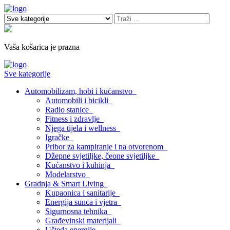
Vaša košarica je prazna
Sve kategorije
Automobilizam, hobi i kućanstvo
Automobili i bicikli
Radio stanice
Fitness i zdravlje
Njega tijela i wellness
Igračke
Pribor za kampiranje i na otvorenom
Džepne svjetiljke, čeone svjetiljke
Kućanstvo i kuhinja
Modelarstvo
Gradnja & Smart Living
Kupaonica i sanitarije
Energija sunca i vjetra
Sigurnosna tehnika
Građevinski materijali
Ušteda energije