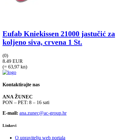
Eufab Kniekissen 21000 jastučić za
koljeno siva, crvena 1 St.
(0)
8.49 EUR
(= 63,97 kn)
Kontaktirajte nas
ANA ŽUNEC
PON – PET: 8 – 16 sati
E-mail:
ana.zunec@ac-group.hr
Linkovi
O upravitelju web portala