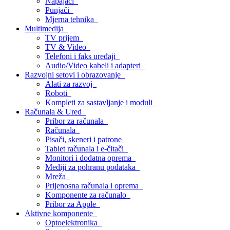
Napajači
Punjači
Mjerna tehnika
Multimedija
TV prijem
TV & Video
Telefoni i faks uređaji
Audio/Video kabeli i adapteri
Razvojni setovi i obrazovanje
Alati za razvoj
Roboti
Kompleti za sastavljanje i moduli
Računala & Ured
Pribor za računala
Računala
Pisači, skeneri i patrone
Tablet računala i e-čitači
Monitori i dodatna oprema
Mediji za pohranu podataka
Mreža
Prijenosna računala i oprema
Komponente za računalo
Pribor za Apple
Aktivne komponente
Optoelektronika