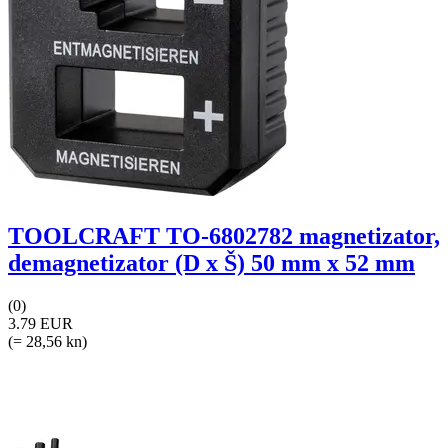
TOOLCRAFT TO-6802782 magnetizator,
demagnetizator (D x Š) 50 mm x 52 mm
(0)
3.79 EUR
(= 28,56 kn)