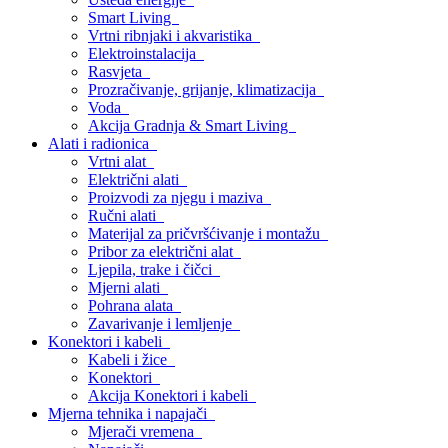
Smart Living
Vrtni ribnjaki i akvaristika
Elektroinstalacija
Rasvjeta
Prozračivanje, grijanje, klimatizacija
Voda
Akcija Gradnja & Smart Living
Alati i radionica
Vrtni alat
Električni alati
Proizvodi za njegu i maziva
Ručni alati
Materijal za pričvršćivanje i montažu
Pribor za električni alat
Ljepila, trake i čičci
Mjerni alati
Pohrana alata
Zavarivanje i lemljenje
Konektori i kabeli
Kabeli i žice
Konektori
Akcija Konektori i kabeli
Mjerna tehnika i napajači
Mjerači vremena