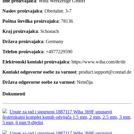
Ime proizvajalca
: Wiha Werkzeuge GmbH
Naslov proizvajalca
: Obertalstr. 3-7
Poštna številka proizvajalca
: 78136
Kraj proizvajalca
: Schonach
Država proizvajalca
: Germany
Telefon proizvajalca
: +4977229590
Elektronski kontakt proizvajalca
: https://www.wiha.com/de/de
Kontakt odgovorne osebe za varnost
: product.support@conrad.de
Država odgovorne osebe za varnost
: Nemčija
Dokumenti
Upute za rad i sigurnost 1887117 Wiha 369F unutarnji
šesterokutni komplet kutnih odvijača 1.5 mm, 2 mm, 2.5 mm, 3 mm,
5 mm, 6 mm 9-dijelni
Upute za rad i sigurnost 1887117 Wiha 369F unutarnji