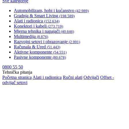
Sve kategorije
Automobilizam, hobi i kućanstvo
(42.989)
Gradnja & Smart Living
(198.589)
Alati i radionica
(152.634)
Konektori i kabeli
(273.719)
Mjerna tehnika i napajači
(40.646)
Multimedija
(8.876)
Razvojni setovi i obrazovanje
(2.991)
Računala & Ured
(51.443)
Aktivne komponente
(54.551)
Pasivne komponente
(80.678)
0800 55 50
Tehnička pitanja
Početna stranica
Alati i radionica
Ručni alati
Odvijači
Offset -
odvijač setovi