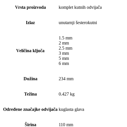
Vrsta proizvoda
komplet kutnih odvijača
Izlaz
unutarnji šesterokutni
1.5 mm
2 mm
2.5 mm
Veličina ključa
3 mm
5 mm
6 mm
Dužina
234 mm
Težina
0.427 kg
Određene značajke odvijača
kuglasta glava
Širina
110 mm