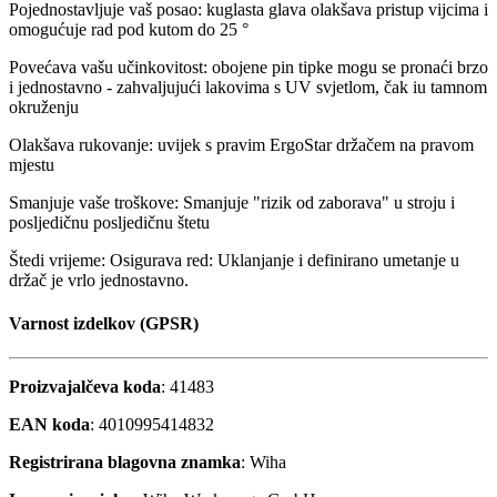
Pojednostavljuje vaš posao: kuglasta glava olakšava pristup vijcima i
omogućuje rad pod kutom do 25 °
Povećava vašu učinkovitost: obojene pin tipke mogu se pronaći brzo
i jednostavno - zahvaljujući lakovima s UV svjetlom, čak iu tamnom
okruženju
Olakšava rukovanje: uvijek s pravim ErgoStar držačem na pravom
mjestu
Smanjuje vaše troškove: Smanjuje "rizik od zaborava" u stroju i
posljedičnu posljedičnu štetu
Štedi vrijeme: Osigurava red: Uklanjanje i definirano umetanje u
držač je vrlo jednostavno.
Varnost izdelkov (GPSR)
Proizvajalčeva koda
: 41483
EAN koda
: 4010995414832
Registrirana blagovna znamka
: Wiha