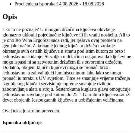
Procijenjena isporuka:
14.08.2026 - 18.08.2026
Opis
Tko to ne poznaje? U mnogim držačima ključeva olovke je
glomazno ukloniti pojedinačne ključeve ili ih vratiti nositelju. Ali to
je ono što Wiha ErgoStar sada radi, jer rješava ovaj problem na
genijalni način. Zakretanje jednog ključa u držaču uzrokuje
okretanje svih ostalih ključeva u stranu pod istim kutom za brzo i
jednostavno skidanje. Stezaljka u držačima osigurava da ključevi ne
mogu ispasti ni sa zatvorenim držačem ili s otvorenim držačem.
Dodatno, obojeni ključni ključevi mogu se pronaći brzo i
jednostavno, a zahvaljujući luminiscentnom laku lako se mogu
pronaći iu mraku s UV svjetlom. Time se smanjuje vrijeme traženja
izgubljenog ključa i servisiranje opreme smanjuje rizik od
zaboravljanja alata u stroju. Šesterokutna kuglasta glava omogućuje
jednostavno zavrtanje pod kutom do 25 °. Garnitura ključeva sadrži
devet obojenih šestougaonih ključeva u uobičajenim veličinama.
Ovaj tekst je strojno preveden.
Isporuka uključuje