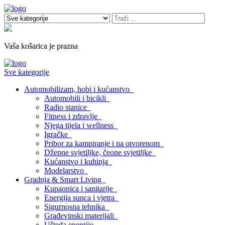
Vaša košarica je prazna
Sve kategorije
Automobilizam, hobi i kućanstvo
Automobili i bicikli
Radio stanice
Fitness i zdravlje
Njega tijela i wellness
Igračke
Pribor za kampiranje i na otvorenom
Džepne svjetiljke, čeone svjetiljke
Kućanstvo i kuhinja
Modelarstvo
Gradnja & Smart Living
Kupaonica i sanitarije
Energija sunca i vjetra
Sigurnosna tehnika
Građevinski materijali
Ušteda energije