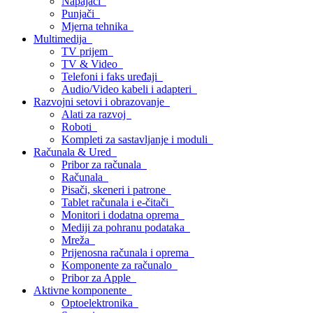
Napajači
Punjači
Mjerna tehnika
Multimedija
TV prijem
TV & Video
Telefoni i faks uređaji
Audio/Video kabeli i adapteri
Razvojni setovi i obrazovanje
Alati za razvoj
Roboti
Kompleti za sastavljanje i moduli
Računala & Ured
Pribor za računala
Računala
Pisači, skeneri i patrone
Tablet računala i e-čitači
Monitori i dodatna oprema
Mediji za pohranu podataka
Mreža
Prijenosna računala i oprema
Komponente za računalo
Pribor za Apple
Aktivne komponente
Optoelektronika