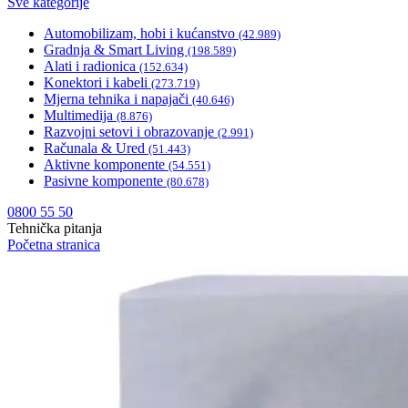
Sve kategorije
Automobilizam, hobi i kućanstvo
(42.989)
Gradnja & Smart Living
(198.589)
Alati i radionica
(152.634)
Konektori i kabeli
(273.719)
Mjerna tehnika i napajači
(40.646)
Multimedija
(8.876)
Razvojni setovi i obrazovanje
(2.991)
Računala & Ured
(51.443)
Aktivne komponente
(54.551)
Pasivne komponente
(80.678)
0800 55 50
Tehnička pitanja
Početna stranica