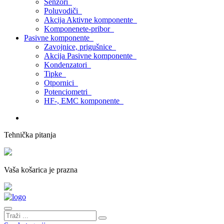
Senzori
Poluvodiči
Akcija Aktivne komponente
Komponenete-pribor
Pasivne komponente
Zavojnice, prigušnice
Akcija Pasivne komponente
Kondenzatori
Tipke
Otpornici
Potenciometri
HF-, EMC komponente
Tehnička pitanja
Vaša košarica je prazna