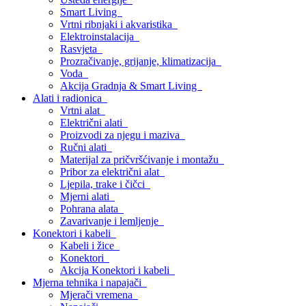
Smart Living
Vrtni ribnjaki i akvaristika
Elektroinstalacija
Rasvjeta
Prozračivanje, grijanje, klimatizacija
Voda
Akcija Gradnja & Smart Living
Alati i radionica
Vrtni alat
Električni alati
Proizvodi za njegu i maziva
Ručni alati
Materijal za pričvršćivanje i montažu
Pribor za električni alat
Ljepila, trake i čičci
Mjerni alati
Pohrana alata
Zavarivanje i lemljenje
Konektori i kabeli
Kabeli i žice
Konektori
Akcija Konektori i kabeli
Mjerna tehnika i napajači
Mjerači vremena