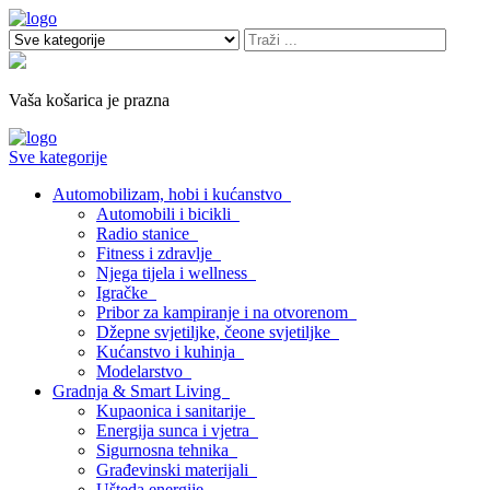
Vaša košarica je prazna
Sve kategorije
Automobilizam, hobi i kućanstvo
Automobili i bicikli
Radio stanice
Fitness i zdravlje
Njega tijela i wellness
Igračke
Pribor za kampiranje i na otvorenom
Džepne svjetiljke, čeone svjetiljke
Kućanstvo i kuhinja
Modelarstvo
Gradnja & Smart Living
Kupaonica i sanitarije
Energija sunca i vjetra
Sigurnosna tehnika
Građevinski materijali
Ušteda energije