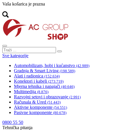
Vaša košarica je prazna
Sve kategorije
Automobilizam, hobi i kućanstvo
(42.989)
Gradnja & Smart Living
(198.589)
Alati i radionica
(152.634)
Konektori i kabeli
(273.719)
Mjerna tehnika i napajači
(40.646)
Multimedija
(8.876)
Razvojni setovi i obrazovanje
(2.991)
Računala & Ured
(51.443)
Aktivne komponente
(54.551)
Pasivne komponente
(80.678)
0800 55 50
Tehnička pitanja