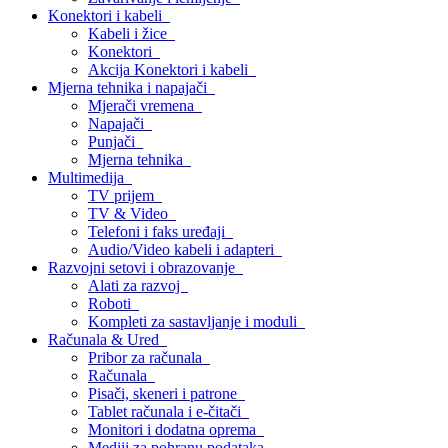
Konektori i kabeli
Kabeli i žice
Konektori
Akcija Konektori i kabeli
Mjerna tehnika i napajači
Mjerači vremena
Napajači
Punjači
Mjerna tehnika
Multimedija
TV prijem
TV & Video
Telefoni i faks uređaji
Audio/Video kabeli i adapteri
Razvojni setovi i obrazovanje
Alati za razvoj
Roboti
Kompleti za sastavljanje i moduli
Računala & Ured
Pribor za računala
Računala
Pisači, skeneri i patrone
Tablet računala i e-čitači
Monitori i dodatna oprema
Mediji za pohranu podataka