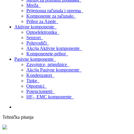
Mreža
Prijenosna računala i oprema
Komponente za računalo
Pribor za Apple
Aktivne komponente
Optoelektronika
Senzori
Poluvodiči
Akcija Aktivne komponente
Komponenete-pribor
Pasivne komponente
Zavojnice, prigušnice
Akcija Pasivne komponente
Kondenzatori
Tipke
Otpornici
Potenciometri
HF-, EMC komponente
Tehnička pitanja