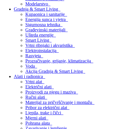
Modelarstvo
Gradnja & Smart Living
Kupaonica i sanitarije
Energija sunca i vjetra
Sigurnosna tehnika
Građevinski materijali
Ušteda energije
Smart Living
Vrtni ribnjaki i akvaristika
Elektroinstalacija
Rasvjeta
Prozračivanje, grijanje, klimatizacija
Voda
Akcija Gradnja & Smart Living
Alati i radionica
Vrtni alat
Električni alati
Proizvodi za njegu i maziva
Ručni alati
Materijal za pričvršćivanje i montažu
Pribor za električni alat
Ljepila, trake i čičci
Mjerni alati
Pohrana alata
Zavarivanje i lemljenje