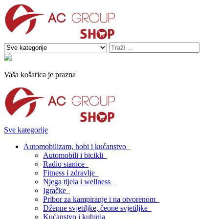
Vaša košarica je prazna
Sve kategorije
Automobilizam, hobi i kućanstvo
Automobili i bicikli
Radio stanice
Fitness i zdravlje
Njega tijela i wellness
Igračke
Pribor za kampiranje i na otvorenom
Džepne svjetiljke, čeone svjetiljke
Kućanstvo i kuhinja