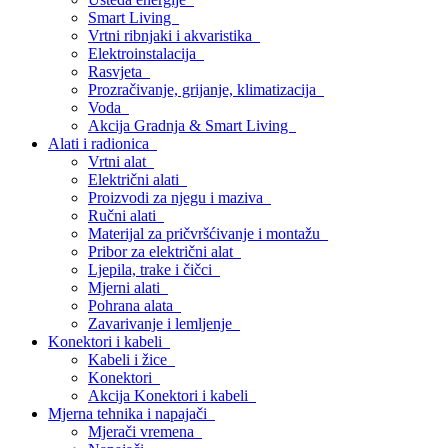
Smart Living
Vrtni ribnjaki i akvaristika
Elektroinstalacija
Rasvjeta
Prozračivanje, grijanje, klimatizacija
Voda
Akcija Gradnja & Smart Living
Alati i radionica
Vrtni alat
Električni alati
Proizvodi za njegu i maziva
Ručni alati
Materijal za pričvršćivanje i montažu
Pribor za električni alat
Ljepila, trake i čičci
Mjerni alati
Pohrana alata
Zavarivanje i lemljenje
Konektori i kabeli
Kabeli i žice
Konektori
Akcija Konektori i kabeli
Mjerna tehnika i napajači
Mjerači vremena