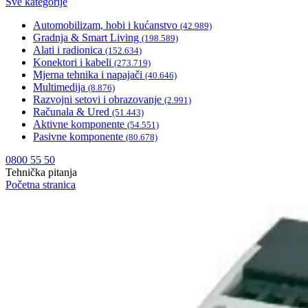
Sve kategorije
Automobilizam, hobi i kućanstvo
(42.989)
Gradnja & Smart Living
(198.589)
Alati i radionica
(152.634)
Konektori i kabeli
(273.719)
Mjerna tehnika i napajači
(40.646)
Multimedija
(8.876)
Razvojni setovi i obrazovanje
(2.991)
Računala & Ured
(51.443)
Aktivne komponente
(54.551)
Pasivne komponente
(80.678)
0800 55 50
Tehnička pitanja
Početna stranica