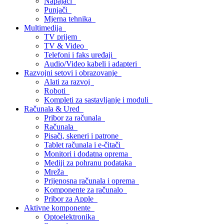
Napajači
Punjači
Mjerna tehnika
Multimedija
TV prijem
TV & Video
Telefoni i faks uređaji
Audio/Video kabeli i adapteri
Razvojni setovi i obrazovanje
Alati za razvoj
Roboti
Kompleti za sastavljanje i moduli
Računala & Ured
Pribor za računala
Računala
Pisači, skeneri i patrone
Tablet računala i e-čitači
Monitori i dodatna oprema
Mediji za pohranu podataka
Mreža
Prijenosna računala i oprema
Komponente za računalo
Pribor za Apple
Aktivne komponente
Optoelektronika