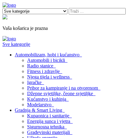
Vaša košarica je prazna
Sve kategorije
Automobilizam, hobi i kućanstvo
Automobili i bicikli
Radio stanice
Fitness i zdravlje
Njega tijela i wellness
Igračke
Pribor za kampiranje i na otvorenom
Džepne svjetiljke, čeone svjetiljke
Kućanstvo i kuhinja
Modelarstvo
Gradnja & Smart Living
Kupaonica i sanitarije
Energija sunca i vjetra
Sigurnosna tehnika
Građevinski materijali
Ušteda energije