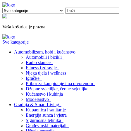
Vaša košarica je prazna
Sve kategorije
Automobilizam, hobi i kućanstvo
Automobili i bicikli
Radio stanice
Fitness i zdravlje
Njega tijela i wellness
Igračke
Pribor za kampiranje i na otvorenom
Džepne svjetiljke, čeone svjetiljke
Kućanstvo i kuhinja
Modelarstvo
Gradnja & Smart Living
Kupaonica i sanitarije
Energija sunca i vjetra
Sigurnosna tehnika
Građevinski materijali
Ušteda energije