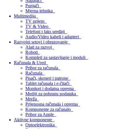
Napajači
Punjači
Mjerna tehnika
Multimedija
TV prijem
TV & Video
Telefoni i faks uređaji
Audio/Video kabeli i adapteri
Razvojni setovi i obrazovanje
Alati za razvoj
Roboti
Kompleti za sastavljanje i moduli
Računala & Ured
Pribor za računala
Računala
Pisači, skeneri i patrone
Tablet računala i e-čitači
Monitori i dodatna oprema
Mediji za pohranu podataka
Mreža
Prijenosna računala i oprema
Komponente za računalo
Pribor za Apple
Aktivne komponente
Optoelektronika