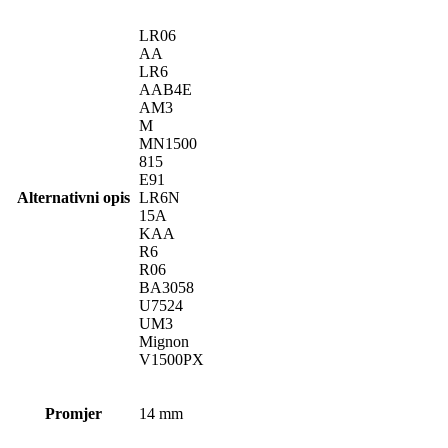
LR06
AA
LR6
AAB4E
AM3
M
MN1500
815
E91
Alternativni opis
LR6N
15A
KAA
R6
R06
BA3058
U7524
UM3
Mignon
V1500PX
Promjer
14 mm