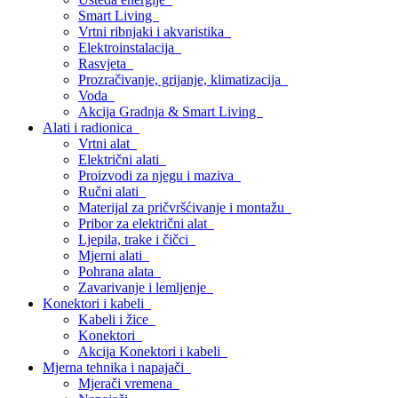
Smart Living
Vrtni ribnjaki i akvaristika
Elektroinstalacija
Rasvjeta
Prozračivanje, grijanje, klimatizacija
Voda
Akcija Gradnja & Smart Living
Alati i radionica
Vrtni alat
Električni alati
Proizvodi za njegu i maziva
Ručni alati
Materijal za pričvršćivanje i montažu
Pribor za električni alat
Ljepila, trake i čičci
Mjerni alati
Pohrana alata
Zavarivanje i lemljenje
Konektori i kabeli
Kabeli i žice
Konektori
Akcija Konektori i kabeli
Mjerna tehnika i napajači
Mjerači vremena