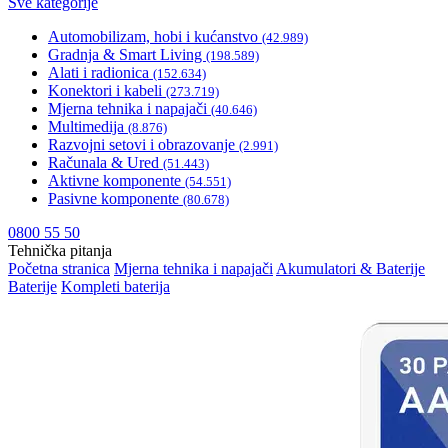
Sve kategorije
Automobilizam, hobi i kućanstvo
(42.989)
Gradnja & Smart Living
(198.589)
Alati i radionica
(152.634)
Konektori i kabeli
(273.719)
Mjerna tehnika i napajači
(40.646)
Multimedija
(8.876)
Razvojni setovi i obrazovanje
(2.991)
Računala & Ured
(51.443)
Aktivne komponente
(54.551)
Pasivne komponente
(80.678)
0800 55 50
Tehnička pitanja
Početna stranica
Mjerna tehnika i napajači
Akumulatori & Baterije
Baterije
Kompleti baterija