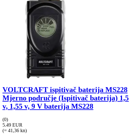
VOLTCRAFT ispitivač baterija MS228
Mjerno područje (Ispitivač baterija) 1,5
v, 1,55 v, 9 V baterija MS228
(0)
5.49 EUR
(= 41,36 kn)