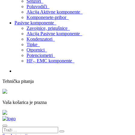
Senzori
Poluvodiči
Akcija Aktivne komponente
Komponenete-pribor
Pasivne komponente
Zavojnice, prigušnice
Akcija Pasivne komponente
Kondenzatori
Tipke
Otpornici
Potenciometri
HF-, EMC komponente
Tehnička pitanja
Vaša košarica je prazna