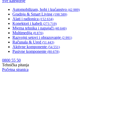
Sve kategorije
Automobilizam, hobi i kućanstvo
(42.989)
Gradnja & Smart Living
(198.589)
Alati i radionica
(152.634)
Konektori i kabeli
(273.719)
Mjerna tehnika i napajači
(40.646)
Multimedija
(8.876)
Razvojni setovi i obrazovanje
(2.991)
Računala & Ured
(51.443)
Aktivne komponente
(54.551)
Pasivne komponente
(80.678)
0800 55 50
Tehnička pitanja
Početna stranica