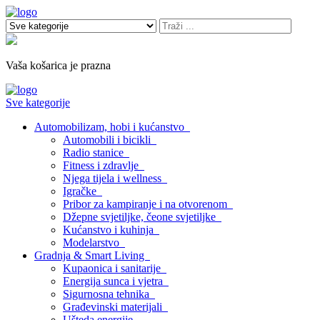
Vaša košarica je prazna
Sve kategorije
Automobilizam, hobi i kućanstvo
Automobili i bicikli
Radio stanice
Fitness i zdravlje
Njega tijela i wellness
Igračke
Pribor za kampiranje i na otvorenom
Džepne svjetiljke, čeone svjetiljke
Kućanstvo i kuhinja
Modelarstvo
Gradnja & Smart Living
Kupaonica i sanitarije
Energija sunca i vjetra
Sigurnosna tehnika
Građevinski materijali
Ušteda energije