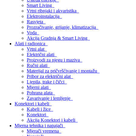
Smart Living
Vrtni ribnjaki i akvaristika
Elektroinstalacija
Rasvjeta
Prozračivanje, grijanje, klimatizacija
Voda
Akcija Gradnja & Smart Living
Alati i radionica
Vrtni alat
Električni alati
Proizvodi za njegu i maziva
Ručni alati
Materijal za pričvršćivanje i montažu
Pribor za električni alat
Ljepila, trake i čičci
Mjerni alati
Pohrana alata
Zavarivanje i lemljenje
Konektori i kabeli
Kabeli i žice
Konektori
Akcija Konektori i kabeli
Mjerna tehnika i napajači
Mjerači vremena