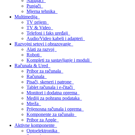
Napajači
Punjači
Mjerna tehnika
Multimedija
TV prijem
TV & Video
Telefoni i faks uređaji
Audio/Video kabeli i adapteri
Razvojni setovi i obrazovanje
Alati za razvoj
Roboti
Kompleti za sastavljanje i moduli
Računala & Ured
Pribor za računala
Računala
Pisači, skeneri i patrone
Tablet računala i e-čitači
Monitori i dodatna oprema
Mediji za pohranu podataka
Mreža
Prijenosna računala i oprema
Komponente za računalo
Pribor za Apple
Aktivne komponente
Optoelektronika