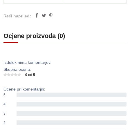
Reći naprijed:
Ocjene proizvoda (0)
Izdelek nima komentarjev.
Skupna ocena:
0 od 5
Ocene pri komentarjih:
5
0%
4
0%
3
0%
2
0%