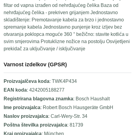
filtar od vapna izrađen od nehrđajućeg čelika Baza od
nehrđajućeg čelika - prekriven grijanjem Jednostavno
skladištenje: Premotavanje kabela za brzo i jednostavno
spremanje kabela Jednostavno punjenje kroz izljev bez
otvaranja poklopca moguće 360 ° bežično: stavite kotlića u
svim smjerovima Protuklizne nožice na postolju Osvijetljeni
prekidač za uključivanje / isključivanje
Varnost izdelkov (GPSR)
Proizvajalčeva koda
: TWK4P434
EAN koda
: 4242005188277
Registrirana blagovna znamka
: Bosch Haushalt
Ime proizvajalca
: Robert Bosch Hausgeräte GmbH
Naslov proizvajalca
: Carl-Wery-Str. 34
Poštna številka proizvajalca
: 81739
Kraj proizvajalca
: München