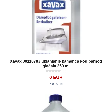
Xavax 00110783 uklanjanje kamenca kod parnog
glačala 250 ml
(0)
0 EUR
(= 0,00 kn)