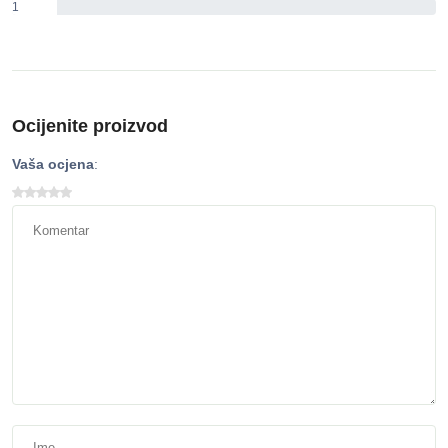
1
0%
Ocijenite proizvod
Vaša ocjena
: