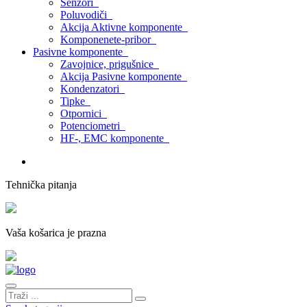
Senzori
Poluvodiči
Akcija Aktivne komponente
Komponenete-pribor
Pasivne komponente
Zavojnice, prigušnice
Akcija Pasivne komponente
Kondenzatori
Tipke
Otpornici
Potenciometri
HF-, EMC komponente
Tehnička pitanja
Vaša košarica je prazna