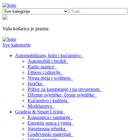
Vaša košarica je prazna
Sve kategorije
Automobilizam, hobi i kućanstvo
Automobili i bicikli
Radio stanice
Fitness i zdravlje
Njega tijela i wellness
Igračke
Pribor za kampiranje i na otvorenom
Džepne svjetiljke, čeone svjetiljke
Kućanstvo i kuhinja
Modelarstvo
Gradnja & Smart Living
Kupaonica i sanitarije
Energija sunca i vjetra
Sigurnosna tehnika
Građevinski materijali
Ušteda energije