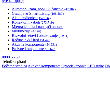
Sve kategorije
Automobilizam, hobi i kućanstvo
(42.989)
Gradnja & Smart Living
(198.589)
Alati i radionica
(152.634)
Konektori i kabeli
(273.719)
Mjerna tehnika i napajači
(40.646)
Multimedija
(8.876)
Razvojni setovi i obrazovanje
(2.991)
Računala & Ured
(51.443)
Aktivne komponente
(54.551)
Pasivne komponente
(80.678)
0800 55 50
Tehnička pitanja
Početna stranica
Aktivne komponente
Optoelektronika
LED trake
Op