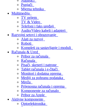
Napajači
Punjači
Mjerna tehnika
Multimedija
TV prijem
TV & Video
Telefoni i faks uređaji
Audio/Video kabeli i adapteri
Razvojni setovi i obrazovanje
Alati za razvoj
Roboti
Kompleti za sastavljanje i moduli
Računala & Ured
Pribor za računala
Računala
Pisači, skeneri i patrone
Tablet računala i e-čitači
Monitori i dodatna oprema
Mediji za pohranu podataka
Mreža
Prijenosna računala i oprema
Komponente za računalo
Pribor za Apple
Aktivne komponente
Optoelektronika