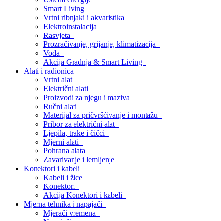
Smart Living
Vrtni ribnjaki i akvaristika
Elektroinstalacija
Rasvjeta
Prozračivanje, grijanje, klimatizacija
Voda
Akcija Gradnja & Smart Living
Alati i radionica
Vrtni alat
Električni alati
Proizvodi za njegu i maziva
Ručni alati
Materijal za pričvršćivanje i montažu
Pribor za električni alat
Ljepila, trake i čičci
Mjerni alati
Pohrana alata
Zavarivanje i lemljenje
Konektori i kabeli
Kabeli i žice
Konektori
Akcija Konektori i kabeli
Mjerna tehnika i napajači
Mjerači vremena