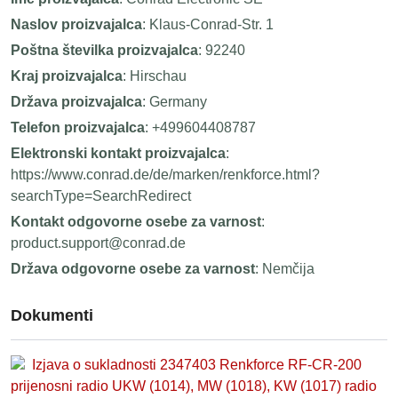
Naslov proizvajalca
: Klaus-Conrad-Str. 1
Poštna številka proizvajalca
: 92240
Kraj proizvajalca
: Hirschau
Država proizvajalca
: Germany
Telefon proizvajalca
: +499604408787
Elektronski kontakt proizvajalca
:
https://www.conrad.de/de/marken/renkforce.html?
searchType=SearchRedirect
Kontakt odgovorne osebe za varnost
:
product.support@conrad.de
Država odgovorne osebe za varnost
: Nemčija
Dokumenti
Izjava o sukladnosti 2347403 Renkforce RF-CR-200
prijenosni radio UKW (1014), MW (1018), KW (1017) radio