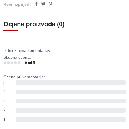
Reći naprijed:
Ocjene proizvoda (0)
Izdelek nima komentarjev.
Skupna ocena:
0 od 5
Ocene pri komentarjih:
5
0%
4
0%
3
0%
2
0%
1
0%