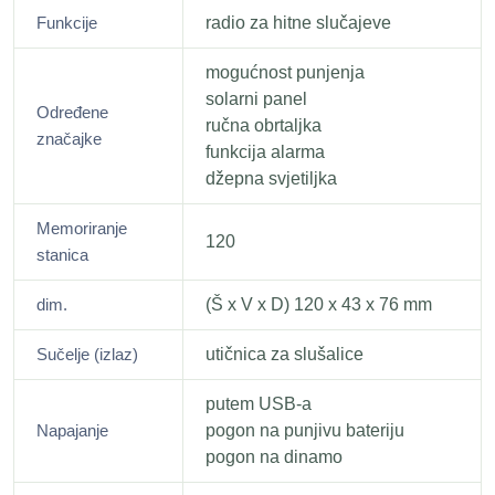
Funkcije
radio za hitne slučajeve
mogućnost punjenja
solarni panel
Određene
ručna obrtaljka
značajke
funkcija alarma
džepna svjetiljka
Memoriranje
120
stanica
dim.
(Š x V x D) 120 x 43 x 76 mm
Sučelje (izlaz)
utičnica za slušalice
putem USB-a
Napajanje
pogon na punjivu bateriju
pogon na dinamo