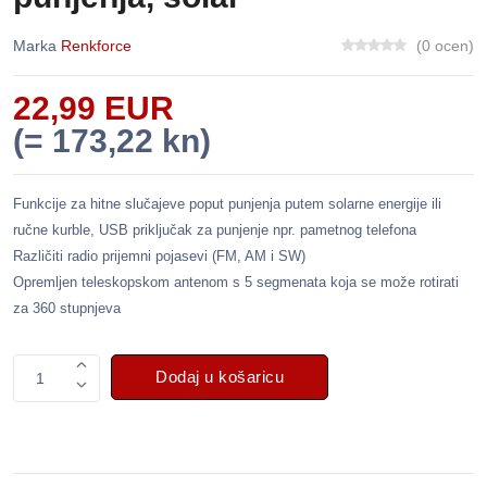
Marka
Renkforce
(0 ocen)
22,99 EUR
(= 173,22 kn)
Funkcije za hitne slučajeve poput punjenja putem solarne energije ili
ručne kurble, USB priključak za punjenje npr. pametnog telefona
Različiti radio prijemni pojasevi (FM, AM i SW)
Opremljen teleskopskom antenom s 5 segmenata koja se može rotirati
za 360 stupnjeva
Dodaj u košaricu
1