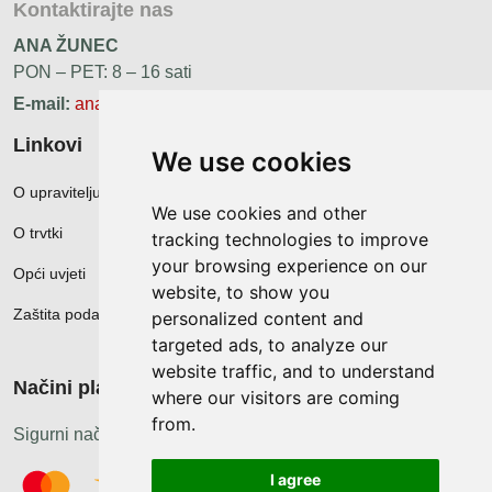
Kontaktirajte nas
ANA ŽUNEC
PON – PET: 8 – 16 sati
E-mail:
ana.zunec@ac-group.hr
Linkovi
We use cookies
O upravitelju web portala
We use cookies and other
O trvtki
tracking technologies to improve
your browsing experience on our
Opći uvjeti
website, to show you
Zaštita podataka
personalized content and
targeted ads, to analyze our
website traffic, and to understand
Načini plačanja
where our visitors are coming
from.
Sigurni načini plaćanja
I agree