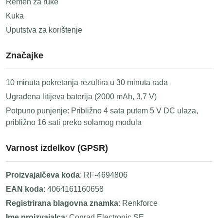
Remen za ruke
Kuka
Uputstva za korištenje
Značajke
10 minuta pokretanja rezultira u 30 minuta rada
Ugrađena litijeva baterija (2000 mAh, 3,7 V)
Potpuno punjenje: Približno 4 sata putem 5 V DC ulaza,
približno 16 sati preko solarnog modula
Varnost izdelkov (GPSR)
Proizvajalčeva koda
: RF-4694806
EAN koda
: 4064161160658
Registrirana blagovna znamka
: Renkforce
Ime proizvajalca
: Conrad Electronic SE