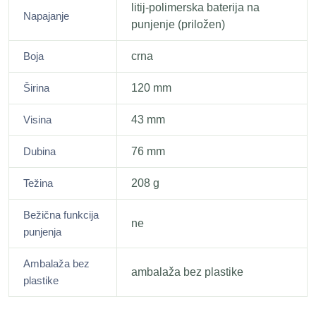
litij-polimerska baterija na
Napajanje
punjenje (priložen)
Boja
crna
Širina
120 mm
Visina
43 mm
Dubina
76 mm
Težina
208 g
Bežična funkcija
ne
punjenja
Ambalaža bez
ambalaža bez plastike
plastike