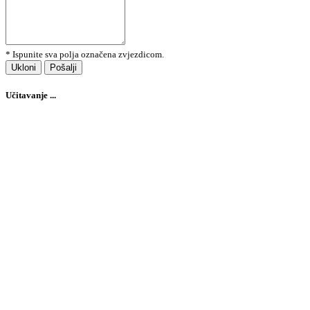
* Ispunite sva polja označena zvjezdicom.
Ukloni
Pošalji
Učitavanje ...