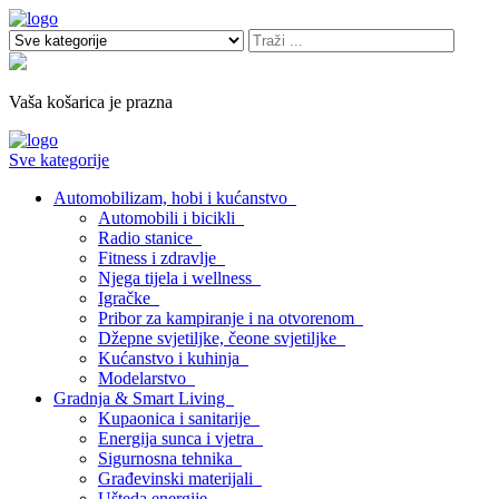
Vaša košarica je prazna
Sve kategorije
Automobilizam, hobi i kućanstvo
Automobili i bicikli
Radio stanice
Fitness i zdravlje
Njega tijela i wellness
Igračke
Pribor za kampiranje i na otvorenom
Džepne svjetiljke, čeone svjetiljke
Kućanstvo i kuhinja
Modelarstvo
Gradnja & Smart Living
Kupaonica i sanitarije
Energija sunca i vjetra
Sigurnosna tehnika
Građevinski materijali
Ušteda energije