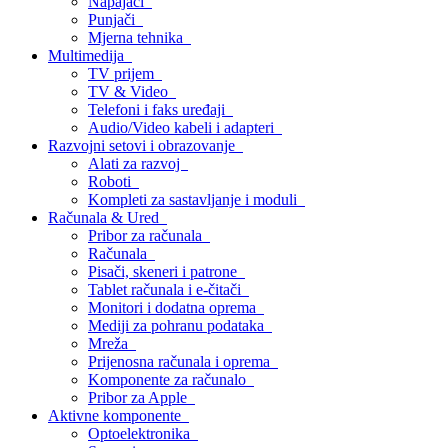
Napajači
Punjači
Mjerna tehnika
Multimedija
TV prijem
TV & Video
Telefoni i faks uređaji
Audio/Video kabeli i adapteri
Razvojni setovi i obrazovanje
Alati za razvoj
Roboti
Kompleti za sastavljanje i moduli
Računala & Ured
Pribor za računala
Računala
Pisači, skeneri i patrone
Tablet računala i e-čitači
Monitori i dodatna oprema
Mediji za pohranu podataka
Mreža
Prijenosna računala i oprema
Komponente za računalo
Pribor za Apple
Aktivne komponente
Optoelektronika