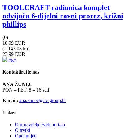
TOOLCRAFT radionica komplet
odvijača 6-dijelni ravni prorez, križni
phillips
(0)
18.99 EUR
(= 143,08 kn)
23.99 EUR
Kontaktirajte nas
ANA ŽUNEC
PON – PET: 8 – 16 sati
E-mail:
ana.zunec@ac-group.hr
Linkovi
O upravitelju web portala
O trvtki
Opći uvjeti