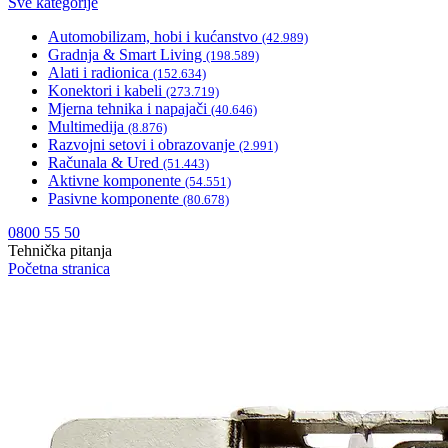
Sve kategorije
Automobilizam, hobi i kućanstvo
(42.989)
Gradnja & Smart Living
(198.589)
Alati i radionica
(152.634)
Konektori i kabeli
(273.719)
Mjerna tehnika i napajači
(40.646)
Multimedija
(8.876)
Razvojni setovi i obrazovanje
(2.991)
Računala & Ured
(51.443)
Aktivne komponente
(54.551)
Pasivne komponente
(80.678)
0800 55 50
Tehnička pitanja
Početna stranica