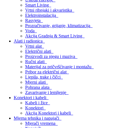
Smart Living
Vrtni ribnjaki i akvaristika
Elektroinstalacija
Rasvjeta
Prozračivanje, grijanje, klimatizacija
Voda
Akcija Gradnja & Smart Living
Alati i radionica
Vrtni alat
Električni alati
Proizvodi za njegu i maziva
Ručni alati
Materijal za pričvršćivanje i montažu
Pribor za električni alat
Ljepila, trake i čičci
Mjerni alati
Pohrana alata
Zavarivanje i lemljenje
Konektori i kabeli
Kabeli i žice
Konektori
Akcija Konektori i kabeli
Mjerna tehnika i napajači
Mjerači vremena