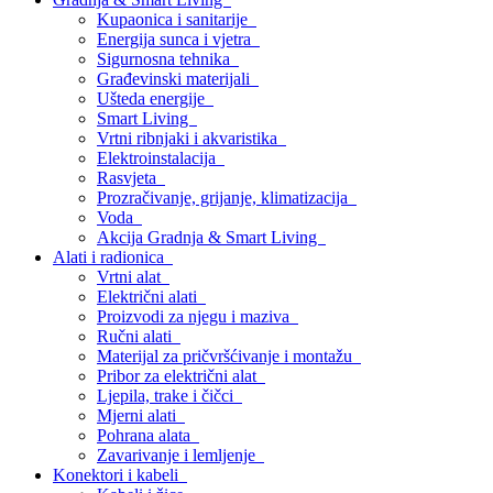
Kupaonica i sanitarije
Energija sunca i vjetra
Sigurnosna tehnika
Građevinski materijali
Ušteda energije
Smart Living
Vrtni ribnjaki i akvaristika
Elektroinstalacija
Rasvjeta
Prozračivanje, grijanje, klimatizacija
Voda
Akcija Gradnja & Smart Living
Alati i radionica
Vrtni alat
Električni alati
Proizvodi za njegu i maziva
Ručni alati
Materijal za pričvršćivanje i montažu
Pribor za električni alat
Ljepila, trake i čičci
Mjerni alati
Pohrana alata
Zavarivanje i lemljenje
Konektori i kabeli