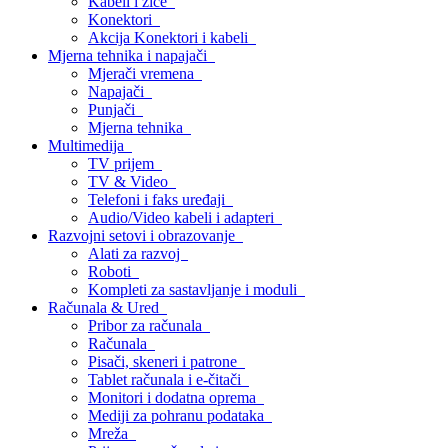
Kabeli i žice
Konektori
Akcija Konektori i kabeli
Mjerna tehnika i napajači
Mjerači vremena
Napajači
Punjači
Mjerna tehnika
Multimedija
TV prijem
TV & Video
Telefoni i faks uređaji
Audio/Video kabeli i adapteri
Razvojni setovi i obrazovanje
Alati za razvoj
Roboti
Kompleti za sastavljanje i moduli
Računala & Ured
Pribor za računala
Računala
Pisači, skeneri i patrone
Tablet računala i e-čitači
Monitori i dodatna oprema
Mediji za pohranu podataka
Mreža