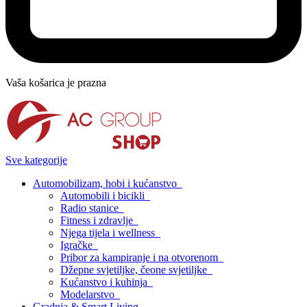
Vaša košarica je prazna
Sve kategorije
Automobilizam, hobi i kućanstvo
Automobili i bicikli
Radio stanice
Fitness i zdravlje
Njega tijela i wellness
Igračke
Pribor za kampiranje i na otvorenom
Džepne svjetiljke, čeone svjetiljke
Kućanstvo i kuhinja
Modelarstvo
Gradnja & Smart Living