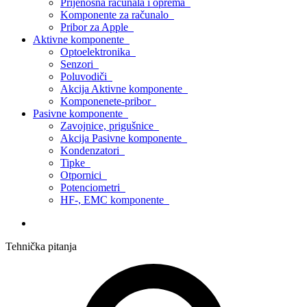
Prijenosna računala i oprema
Komponente za računalo
Pribor za Apple
Aktivne komponente
Optoelektronika
Senzori
Poluvodiči
Akcija Aktivne komponente
Komponenete-pribor
Pasivne komponente
Zavojnice, prigušnice
Akcija Pasivne komponente
Kondenzatori
Tipke
Otpornici
Potenciometri
HF-, EMC komponente
Tehnička pitanja