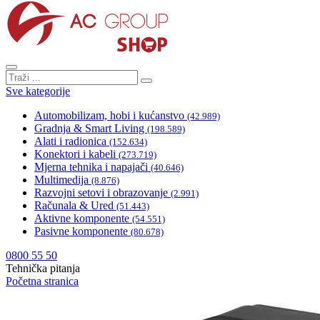
Sve kategorije
Automobilizam, hobi i kućanstvo
(42.989)
Gradnja & Smart Living
(198.589)
Alati i radionica
(152.634)
Konektori i kabeli
(273.719)
Mjerna tehnika i napajači
(40.646)
Multimedija
(8.876)
Razvojni setovi i obrazovanje
(2.991)
Računala & Ured
(51.443)
Aktivne komponente
(54.551)
Pasivne komponente
(80.678)
0800 55 50
Tehnička pitanja
Početna stranica