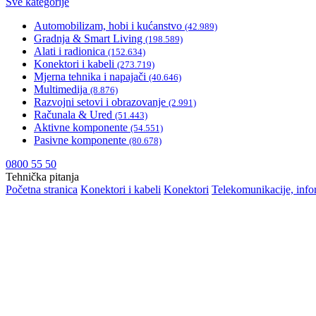
Sve kategorije
Automobilizam, hobi i kućanstvo
(42.989)
Gradnja & Smart Living
(198.589)
Alati i radionica
(152.634)
Konektori i kabeli
(273.719)
Mjerna tehnika i napajači
(40.646)
Multimedija
(8.876)
Razvojni setovi i obrazovanje
(2.991)
Računala & Ured
(51.443)
Aktivne komponente
(54.551)
Pasivne komponente
(80.678)
0800 55 50
Tehnička pitanja
Početna stranica
Konektori i kabeli
Konektori
Telekomunikacije, infor