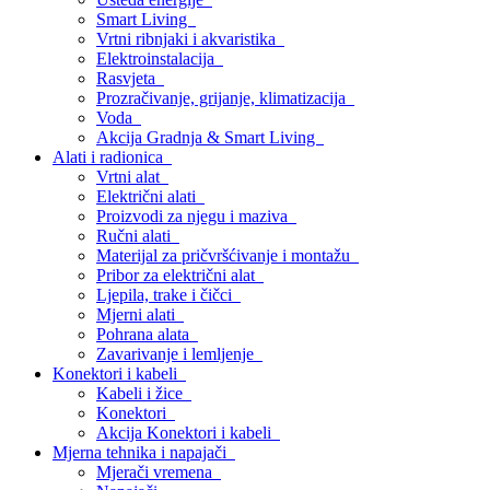
Smart Living
Vrtni ribnjaki i akvaristika
Elektroinstalacija
Rasvjeta
Prozračivanje, grijanje, klimatizacija
Voda
Akcija Gradnja & Smart Living
Alati i radionica
Vrtni alat
Električni alati
Proizvodi za njegu i maziva
Ručni alati
Materijal za pričvršćivanje i montažu
Pribor za električni alat
Ljepila, trake i čičci
Mjerni alati
Pohrana alata
Zavarivanje i lemljenje
Konektori i kabeli
Kabeli i žice
Konektori
Akcija Konektori i kabeli
Mjerna tehnika i napajači
Mjerači vremena