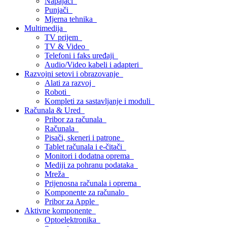
Napajači
Punjači
Mjerna tehnika
Multimedija
TV prijem
TV & Video
Telefoni i faks uređaji
Audio/Video kabeli i adapteri
Razvojni setovi i obrazovanje
Alati za razvoj
Roboti
Kompleti za sastavljanje i moduli
Računala & Ured
Pribor za računala
Računala
Pisači, skeneri i patrone
Tablet računala i e-čitači
Monitori i dodatna oprema
Mediji za pohranu podataka
Mreža
Prijenosna računala i oprema
Komponente za računalo
Pribor za Apple
Aktivne komponente
Optoelektronika