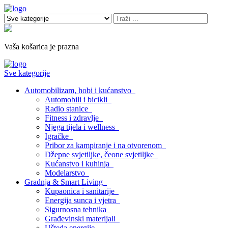
Vaša košarica je prazna
Sve kategorije
Automobilizam, hobi i kućanstvo
Automobili i bicikli
Radio stanice
Fitness i zdravlje
Njega tijela i wellness
Igračke
Pribor za kampiranje i na otvorenom
Džepne svjetiljke, čeone svjetiljke
Kućanstvo i kuhinja
Modelarstvo
Gradnja & Smart Living
Kupaonica i sanitarije
Energija sunca i vjetra
Sigurnosna tehnika
Građevinski materijali
Ušteda energije