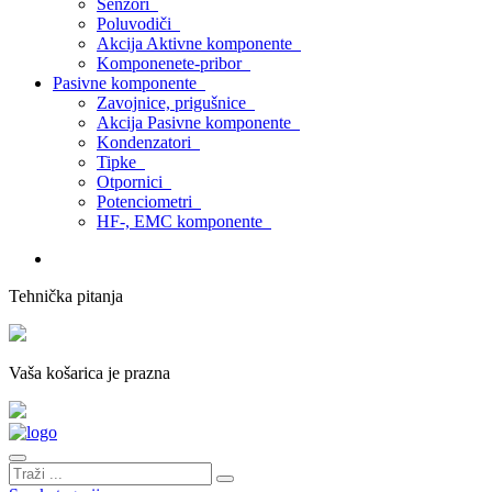
Senzori
Poluvodiči
Akcija Aktivne komponente
Komponenete-pribor
Pasivne komponente
Zavojnice, prigušnice
Akcija Pasivne komponente
Kondenzatori
Tipke
Otpornici
Potenciometri
HF-, EMC komponente
Tehnička pitanja
Vaša košarica je prazna