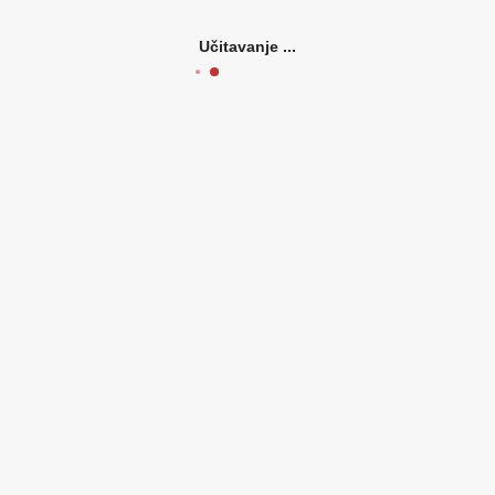
Učitavanje ...
Uključena rasvjetna
da
tijela
Širina
104 mm
Visina
650 mm
Dužina
104 mm
Reći naprijed:
Ocjene proizvoda (0)
Izdelek nima komentarjev.