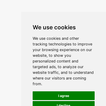
ANA ŽUNEC
PON – PET: 8 – 16 sati
E-mail:
ana.zunec@ac-group.hr
We use cookies
Linkovi
We use cookies and other
O upravitelju web portala
tracking technologies to improve
O trvtki
your browsing experience on our
website, to show you
Opći uvjeti
personalized content and
Zaštita podataka
targeted ads, to analyze our
website traffic, and to understand
where our visitors are coming
Načini plačanja
from.
Sigurni načini plaćanja
I agree
I decline