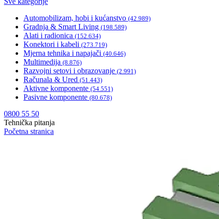
Sve kategorije
Automobilizam, hobi i kućanstvo
(42.989)
Gradnja & Smart Living
(198.589)
Alati i radionica
(152.634)
Konektori i kabeli
(273.719)
Mjerna tehnika i napajači
(40.646)
Multimedija
(8.876)
Razvojni setovi i obrazovanje
(2.991)
Računala & Ured
(51.443)
Aktivne komponente
(54.551)
Pasivne komponente
(80.678)
0800 55 50
Tehnička pitanja
Početna stranica