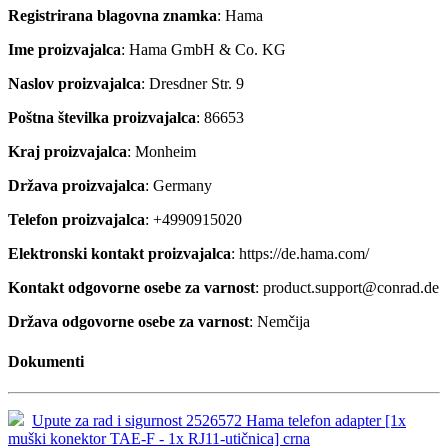
Registrirana blagovna znamka
: Hama
Ime proizvajalca
: Hama GmbH & Co. KG
Naslov proizvajalca
: Dresdner Str. 9
Poštna številka proizvajalca
: 86653
Kraj proizvajalca
: Monheim
Država proizvajalca
: Germany
Telefon proizvajalca
: +4990915020
Elektronski kontakt proizvajalca
: https://de.hama.com/
Kontakt odgovorne osebe za varnost
: product.support@conrad.de
Država odgovorne osebe za varnost
: Nemčija
Dokumenti
Upute za rad i sigurnost 2526572 Hama telefon adapter [1x
muški konektor TAE-F - 1x RJ11-utičnica] crna