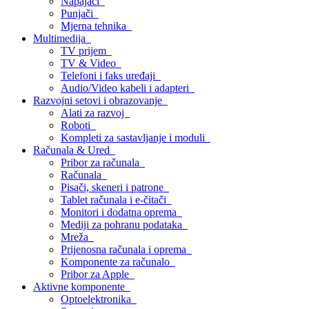
Napajači
Punjači
Mjerna tehnika
Multimedija
TV prijem
TV & Video
Telefoni i faks uređaji
Audio/Video kabeli i adapteri
Razvojni setovi i obrazovanje
Alati za razvoj
Roboti
Kompleti za sastavljanje i moduli
Računala & Ured
Pribor za računala
Računala
Pisači, skeneri i patrone
Tablet računala i e-čitači
Monitori i dodatna oprema
Mediji za pohranu podataka
Mreža
Prijenosna računala i oprema
Komponente za računalo
Pribor za Apple
Aktivne komponente
Optoelektronika