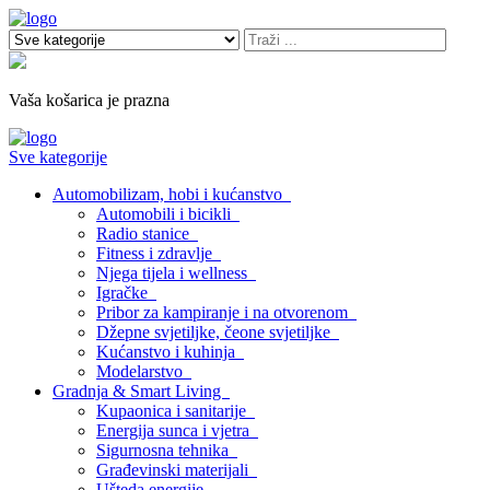
Vaša košarica je prazna
Sve kategorije
Automobilizam, hobi i kućanstvo
Automobili i bicikli
Radio stanice
Fitness i zdravlje
Njega tijela i wellness
Igračke
Pribor za kampiranje i na otvorenom
Džepne svjetiljke, čeone svjetiljke
Kućanstvo i kuhinja
Modelarstvo
Gradnja & Smart Living
Kupaonica i sanitarije
Energija sunca i vjetra
Sigurnosna tehnika
Građevinski materijali
Ušteda energije