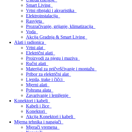
Smart Living
Vrtni ribnjaki i akvaristika
Elektroinstalacija
Rasvjeta
Prozračivanje, grijanje, klimatizacija
Voda
Akcija Gradnja & Smart Living
Alati i radionica
Vrtni alat
Električni alati
Proizvodi za njegu i maziva
Ručni alati
Materijal za pričvršćivanje i montažu
Pribor za električni alat
Ljepila, trake i čičci
Mjerni alati
Pohrana alata
Zavarivanje i lemljenje
Konektori i kabeli
Kabeli i žice
Konektori
Akcija Konektori i kabeli
Mjerna tehnika i napajači
Mjerači vremena