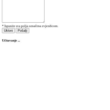
* Ispunite sva polja označena zvjezdicom.
Ukloni
Pošalji
Učitavanje ...