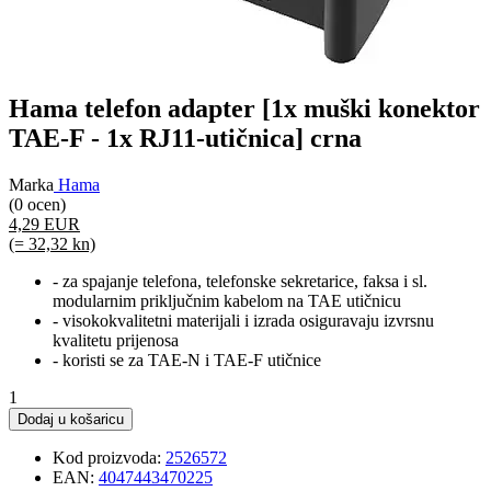
Hama telefon adapter [1x muški konektor
TAE-F - 1x RJ11-utičnica] crna
Marka
Hama
(0 ocen)
4,29 EUR
(= 32,32 kn)
- za spajanje telefona, telefonske sekretarice, faksa i sl.
modularnim priključnim kabelom na TAE utičnicu
- visokokvalitetni materijali i izrada osiguravaju izvrsnu
kvalitetu prijenosa
- koristi se za TAE-N i TAE-F utičnice
1
Dodaj u košaricu
Kod proizvoda:
2526572
EAN:
4047443470225