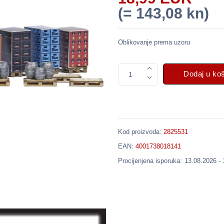
(= 143,08 kn)
Oblikovanje prema uzoru
Dodaj u ko
1
Kod proizvoda:
2825531
EAN:
4001738018141
Procijenjena isporuka:
13.08.2026 -