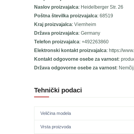
Naslov proizvajalca
: Heidelberger Str. 26
Poštna številka proizvajalca
: 68519
Kraj proizvajalca
: Viernheim
Država proizvajalca
: Germany
Telefon proizvajalca
: +492263860
Elektronski kontakt proizvajalca
: https://www
Kontakt odgovorne osebe za varnost
: prod
Država odgovorne osebe za varnost
: Nemči
Tehnički podaci
Veličina modela
Vrsta proizvoda