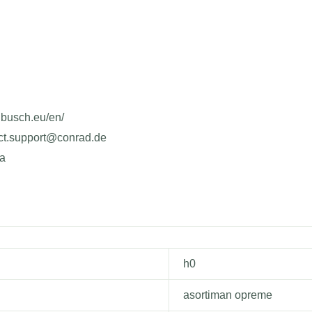
.busch.eu/en/
uct.support@conrad.de
ja
h0
asortiman opreme