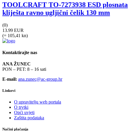
TOOLCRAFT TO-7273938 ESD plosnata
kliješta ravno ugljični čelik 130 mm
(0)
13.99 EUR
(= 105,41 kn)
Kontaktirajte nas
ANA ŽUNEC
PON – PET: 8 – 16 sati
E-mail:
ana.zunec@ac-group.hr
Linkovi
O upravitelju web portala
O trvtki
Opći uvjeti
Zaštita podataka
Načini plačanja