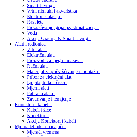
Smart Living
Vrtni ribnjaki i akvaristika
Elektroinstalacija
Rasvjeta
Prozračivanje, grijanje, klimatizacija
Voda
Akcija Gradnja & Smart Living
Alati i radionica
Vrtni alat
Električni alati
Proizvodi za njegu i maziva
Ručni alati
Materijal za pričvršćivanje i montažu
Pribor za električni alat
Ljepila, trake i čičci
Mjerni alati
Pohrana alata
Zavarivanje i lemljenje
Konektori i kabeli
Kabeli i žice
Konektori
Akcija Konektori i kabeli
Mjerna tehnika i napajači
Mjerači vremena