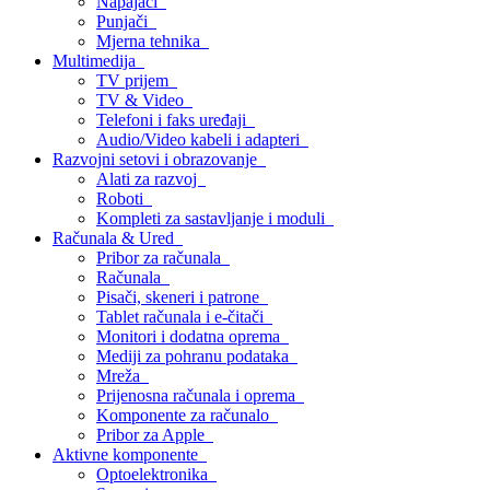
Napajači
Punjači
Mjerna tehnika
Multimedija
TV prijem
TV & Video
Telefoni i faks uređaji
Audio/Video kabeli i adapteri
Razvojni setovi i obrazovanje
Alati za razvoj
Roboti
Kompleti za sastavljanje i moduli
Računala & Ured
Pribor za računala
Računala
Pisači, skeneri i patrone
Tablet računala i e-čitači
Monitori i dodatna oprema
Mediji za pohranu podataka
Mreža
Prijenosna računala i oprema
Komponente za računalo
Pribor za Apple
Aktivne komponente
Optoelektronika