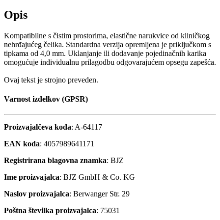
Opis
Kompatibilne s čistim prostorima, elastične narukvice od kliničkog
nehrđajućeg čelika. Standardna verzija opremljena je priključkom s
tipkama od 4,0 mm. Uklanjanje ili dodavanje pojedinačnih karika
omogućuje individualnu prilagodbu odgovarajućem opsegu zapešća.
Ovaj tekst je strojno preveden.
Varnost izdelkov (GPSR)
Proizvajalčeva koda
: A-64117
EAN koda
: 4057989641171
Registrirana blagovna znamka
: BJZ
Ime proizvajalca
: BJZ GmbH & Co. KG
Naslov proizvajalca
: Berwanger Str. 29
Poštna številka proizvajalca
: 75031