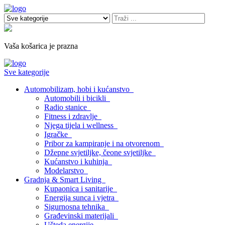
Vaša košarica je prazna
Sve kategorije
Automobilizam, hobi i kućanstvo
Automobili i bicikli
Radio stanice
Fitness i zdravlje
Njega tijela i wellness
Igračke
Pribor za kampiranje i na otvorenom
Džepne svjetiljke, čeone svjetiljke
Kućanstvo i kuhinja
Modelarstvo
Gradnja & Smart Living
Kupaonica i sanitarije
Energija sunca i vjetra
Sigurnosna tehnika
Građevinski materijali
Ušteda energije