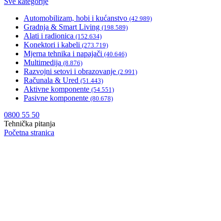
Sve kategorije
Automobilizam, hobi i kućanstvo
(42.989)
Gradnja & Smart Living
(198.589)
Alati i radionica
(152.634)
Konektori i kabeli
(273.719)
Mjerna tehnika i napajači
(40.646)
Multimedija
(8.876)
Razvojni setovi i obrazovanje
(2.991)
Računala & Ured
(51.443)
Aktivne komponente
(54.551)
Pasivne komponente
(80.678)
0800 55 50
Tehnička pitanja
Početna stranica