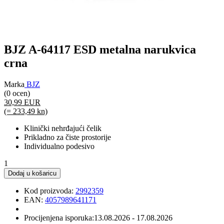
BJZ A-64117 ESD metalna narukvica
crna
Marka
BJZ
(0 ocen)
30,99 EUR
(= 233,49 kn)
Klinički nehrđajući čelik
Prikladno za čiste prostorije
Individualno podesivo
1
Dodaj u košaricu
Kod proizvoda:
2992359
EAN:
4057989641171
Procijenjena isporuka:
13.08.2026 - 17.08.2026