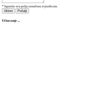
* Ispunite sva polja označena zvjezdicom.
Ukloni
Pošalji
Učitavanje ...