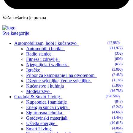
Vaša košarica je prazna
Sve kategorije
Automobilizam, hobi i kućanstvo
(42.989)
Automobili i bicikli
(11.972)
Radio stanice
(352)
Fitness i zdravlje
(606)
Njega tijela i wellness
(638)
Igračke
(3.060)
Pribor za kampiranje i na otvorenom
(2.480)
Džepne svjetiljke, čeone svjetiljke
(1.185)
Kućanstvo i kuhinja
(5.908)
Modelarstvo
(16.788)
Gradnja & Smart Living
(198.589)
Kupaonica i sanitarije
(947)
Energija sunca i vjetra
(2.243)
Sigurnosna tehnika
(4.660)
Građevinski materijali
(1.493)
Ušteda energije
(19.615)
Smart Living
(4.064)