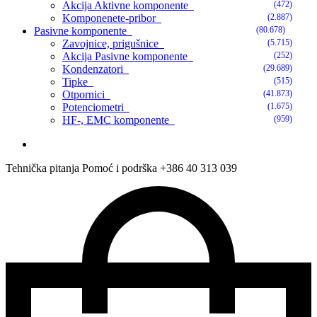
Akcija Aktivne komponente
(472)
Komponenete-pribor
(2.887)
Pasivne komponente
(80.678)
Zavojnice, prigušnice
(5.715)
Akcija Pasivne komponente
(252)
Kondenzatori
(29.689)
Tipke
(515)
Otpornici
(41.873)
Potenciometri
(1.675)
HF-, EMC komponente
(959)
Tehnička pitanja
Pomoć i podrška
+386 40 313 039