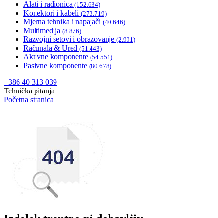
Alati i radionica
(152.634)
Konektori i kabeli
(273.719)
Mjerna tehnika i napajači
(40.646)
Multimedija
(8.876)
Razvojni setovi i obrazovanje
(2.991)
Računala & Ured
(51.443)
Aktivne komponente
(54.551)
Pasivne komponente
(80.678)
+386 40 313 039
Tehnička pitanja
Početna stranica