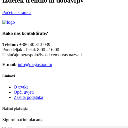
Izdelek trentno ni dobavljiv
Početna stranica
Kako nas kontaktirate?
Telefon:
+386 40 313 039
Ponedeljak - Petak 8:00 - 16:00
U slučaju neraspoloživosti ćemo vas nazvati.
E-mail:
info@megashop.hr
Linkovi
O trvtki
Opći uvjeti
Zaštita podataka
Načini plačanja
Sigurni načini plaćanja