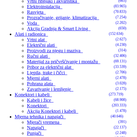
Vrtni ribnjaki i akvaristika
(663)
Elektroinstalacija
(83.965)
Rasvjeta
(70.833)
Prozračivanje, grijanje, klimatizacija
(7.254)
Voda
(2.202)
Akcija Gradnja & Smart Living
(650)
Alati i radionica
(152.634)
Vrtni alat
(2.627)
Električni alati
(4.230)
Proizvodi za njegu i maziva
(314)
Ručni alati
(32.406)
Materijal za pričvršćivanje i montažu
(69.131)
Pribor za električni alat
(33.539)
Ljepila, trake i čičci
(2.706)
Mjerni alati
(2.478)
Pohrana alata
(3.028)
Zavarivanje i lemljenje
(2.175)
Konektori i kabeli
(273.719)
Kabeli i žice
(68.908)
Konektori
(203.333)
Akcija Konektori i kabeli
(1.478)
Mjerna tehnika i napajači
(40.646)
Mjerači vremena
(391)
Napajači
(22.137)
Punjači
(2.248)