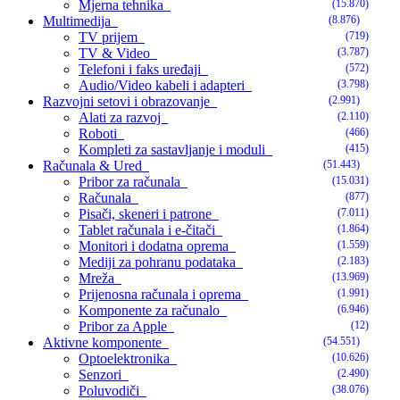
Mjerna tehnika
(15.870)
Multimedija
(8.876)
TV prijem
(719)
TV & Video
(3.787)
Telefoni i faks uređaji
(572)
Audio/Video kabeli i adapteri
(3.798)
Razvojni setovi i obrazovanje
(2.991)
Alati za razvoj
(2.110)
Roboti
(466)
Kompleti za sastavljanje i moduli
(415)
Računala & Ured
(51.443)
Pribor za računala
(15.031)
Računala
(877)
Pisači, skeneri i patrone
(7.011)
Tablet računala i e-čitači
(1.864)
Monitori i dodatna oprema
(1.559)
Mediji za pohranu podataka
(2.183)
Mreža
(13.969)
Prijenosna računala i oprema
(1.991)
Komponente za računalo
(6.946)
Pribor za Apple
(12)
Aktivne komponente
(54.551)
Optoelektronika
(10.626)
Senzori
(2.490)
Poluvodiči
(38.076)