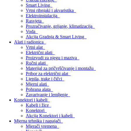
Smart Living
Vrtni ribnjaki i akvaristika
Elektroinstalacija
Rasvjeta
Prozračivanje, grijanje, klimatizacija
Voda
Akcija Gradnja & Smart Living
Alati i radionica
Vrtni alat
Električni alati
Proizvodi za njegu i maziva
Ručni alati
Materijal za pričvršćivanje i montažu
Pribor za električni alat
Ljepila, trake i čičci
Mjerni alati
Pohrana alata
Zavarivanje i lemljenje
Konektori i kabeli
Kabeli i žice
Konektori
Akcija Konektori i kabeli
Mjerna tehnika i napajači
Mjerači vremena