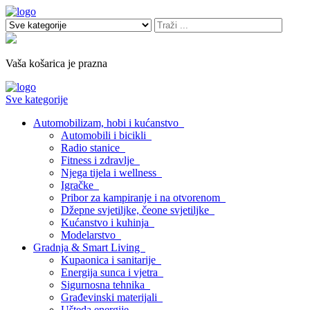
Vaša košarica je prazna
Sve kategorije
Automobilizam, hobi i kućanstvo
Automobili i bicikli
Radio stanice
Fitness i zdravlje
Njega tijela i wellness
Igračke
Pribor za kampiranje i na otvorenom
Džepne svjetiljke, čeone svjetiljke
Kućanstvo i kuhinja
Modelarstvo
Gradnja & Smart Living
Kupaonica i sanitarije
Energija sunca i vjetra
Sigurnosna tehnika
Građevinski materijali
Ušteda energije