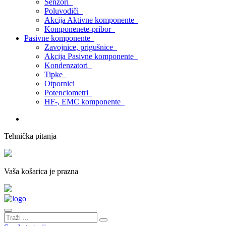
Senzori
Poluvodiči
Akcija Aktivne komponente
Komponenete-pribor
Pasivne komponente
Zavojnice, prigušnice
Akcija Pasivne komponente
Kondenzatori
Tipke
Otpornici
Potenciometri
HF-, EMC komponente
Tehnička pitanja
Vaša košarica je prazna