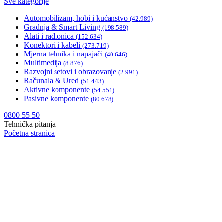
Sve kategorije
Automobilizam, hobi i kućanstvo
(42.989)
Gradnja & Smart Living
(198.589)
Alati i radionica
(152.634)
Konektori i kabeli
(273.719)
Mjerna tehnika i napajači
(40.646)
Multimedija
(8.876)
Razvojni setovi i obrazovanje
(2.991)
Računala & Ured
(51.443)
Aktivne komponente
(54.551)
Pasivne komponente
(80.678)
0800 55 50
Tehnička pitanja
Početna stranica