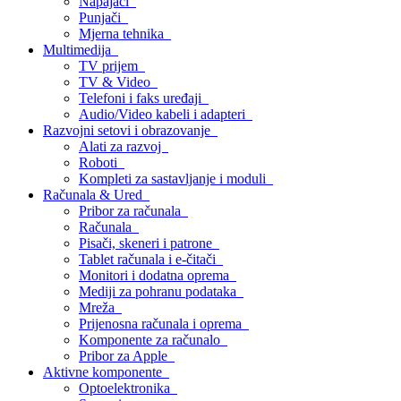
Napajači
Punjači
Mjerna tehnika
Multimedija
TV prijem
TV & Video
Telefoni i faks uređaji
Audio/Video kabeli i adapteri
Razvojni setovi i obrazovanje
Alati za razvoj
Roboti
Kompleti za sastavljanje i moduli
Računala & Ured
Pribor za računala
Računala
Pisači, skeneri i patrone
Tablet računala i e-čitači
Monitori i dodatna oprema
Mediji za pohranu podataka
Mreža
Prijenosna računala i oprema
Komponente za računalo
Pribor za Apple
Aktivne komponente
Optoelektronika