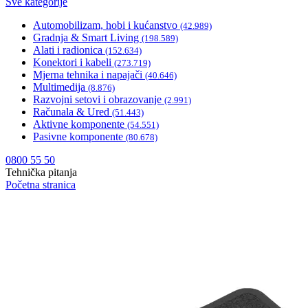
Sve kategorije
Automobilizam, hobi i kućanstvo
(42.989)
Gradnja & Smart Living
(198.589)
Alati i radionica
(152.634)
Konektori i kabeli
(273.719)
Mjerna tehnika i napajači
(40.646)
Multimedija
(8.876)
Razvojni setovi i obrazovanje
(2.991)
Računala & Ured
(51.443)
Aktivne komponente
(54.551)
Pasivne komponente
(80.678)
0800 55 50
Tehnička pitanja
Početna stranica