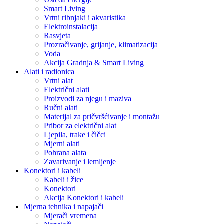
Smart Living
Vrtni ribnjaki i akvaristika
Elektroinstalacija
Rasvjeta
Prozračivanje, grijanje, klimatizacija
Voda
Akcija Gradnja & Smart Living
Alati i radionica
Vrtni alat
Električni alati
Proizvodi za njegu i maziva
Ručni alati
Materijal za pričvršćivanje i montažu
Pribor za električni alat
Ljepila, trake i čičci
Mjerni alati
Pohrana alata
Zavarivanje i lemljenje
Konektori i kabeli
Kabeli i žice
Konektori
Akcija Konektori i kabeli
Mjerna tehnika i napajači
Mjerači vremena