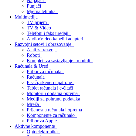
Napajači
Punjači
Mjerna tehnika
Multimedija
TV prijem
TV & Video
Telefoni i faks uređaji
Audio/Video kabeli i adapteri
Razvojni setovi i obrazovanje
Alati za razvoj
Roboti
Kompleti za sastavljanje i moduli
Računala & Ured
Pribor za računala
Računala
Pisači, skeneri i patrone
Tablet računala i e-čitači
Monitori i dodatna oprema
Mediji za pohranu podataka
Mreža
Prijenosna računala i oprema
Komponente za računalo
Pribor za Apple
Aktivne komponente
Optoelektronika