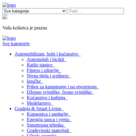
Vaša košarica je prazna
Sve kategorije
Automobilizam, hobi i kućanstvo
Automobili i bicikli
Radio stanice
Fitness i zdravlje
Njega tijela i wellness
Igračke
Pribor za kampiranje i na otvorenom
Džepne svjetiljke, čeone svjetiljke
Kućanstvo i kuhinja
Modelarstvo
Gradnja & Smart Living
Kupaonica i sanitarije
Energija sunca i vjetra
Sigurnosna tehnika
Građevinski materijali
Ušteda energije