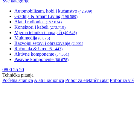
Sve kategorije
Automobilizam, hobi i kućanstvo
(42.989)
Gradnja & Smart Living
(198.589)
Alati i radionica
(152.634)
Konektori i kabeli
(273.719)
Mjerna tehnika i napajači
(40.646)
Multimedija
(8.876)
Razvojni setovi i obrazovanje
(2.991)
Računala & Ured
(51.443)
Aktivne komponente
(54.551)
Pasivne komponente
(80.678)
0800 55 50
Tehnička pitanja
Početna stranica
Alati i radionica
Pribor za električni alat
Pribor za vi