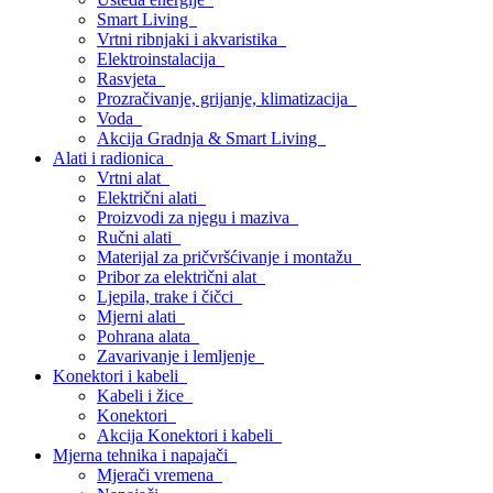
Smart Living
Vrtni ribnjaki i akvaristika
Elektroinstalacija
Rasvjeta
Prozračivanje, grijanje, klimatizacija
Voda
Akcija Gradnja & Smart Living
Alati i radionica
Vrtni alat
Električni alati
Proizvodi za njegu i maziva
Ručni alati
Materijal za pričvršćivanje i montažu
Pribor za električni alat
Ljepila, trake i čičci
Mjerni alati
Pohrana alata
Zavarivanje i lemljenje
Konektori i kabeli
Kabeli i žice
Konektori
Akcija Konektori i kabeli
Mjerna tehnika i napajači
Mjerači vremena