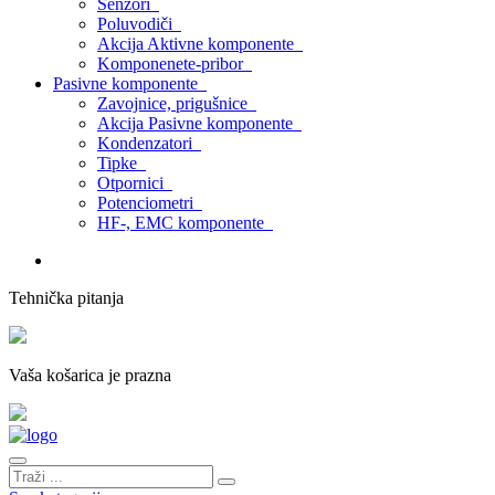
Senzori
Poluvodiči
Akcija Aktivne komponente
Komponenete-pribor
Pasivne komponente
Zavojnice, prigušnice
Akcija Pasivne komponente
Kondenzatori
Tipke
Otpornici
Potenciometri
HF-, EMC komponente
Tehnička pitanja
Vaša košarica je prazna