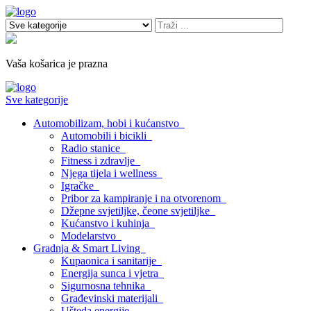
Vaša košarica je prazna
Sve kategorije
Automobilizam, hobi i kućanstvo
Automobili i bicikli
Radio stanice
Fitness i zdravlje
Njega tijela i wellness
Igračke
Pribor za kampiranje i na otvorenom
Džepne svjetiljke, čeone svjetiljke
Kućanstvo i kuhinja
Modelarstvo
Gradnja & Smart Living
Kupaonica i sanitarije
Energija sunca i vjetra
Sigurnosna tehnika
Građevinski materijali
Ušteda energije