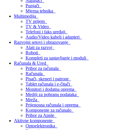
Napajači
Punjači
Mjerna tehnika
Multimedija
TV prijem
TV & Video
Telefoni i faks uređaji
Audio/Video kabeli i adapteri
Razvojni setovi i obrazovanje
Alati za razvoj
Roboti
Kompleti za sastavljanje i moduli
Računala & Ured
Pribor za računala
Računala
Pisači, skeneri i patrone
Tablet računala i e-čitači
Monitori i dodatna oprema
Mediji za pohranu podataka
Mreža
Prijenosna računala i oprema
Komponente za računalo
Pribor za Apple
Aktivne komponente
Optoelektronika