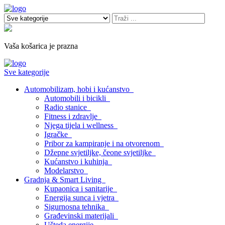
Vaša košarica je prazna
Sve kategorije
Automobilizam, hobi i kućanstvo
Automobili i bicikli
Radio stanice
Fitness i zdravlje
Njega tijela i wellness
Igračke
Pribor za kampiranje i na otvorenom
Džepne svjetiljke, čeone svjetiljke
Kućanstvo i kuhinja
Modelarstvo
Gradnja & Smart Living
Kupaonica i sanitarije
Energija sunca i vjetra
Sigurnosna tehnika
Građevinski materijali
Ušteda energije