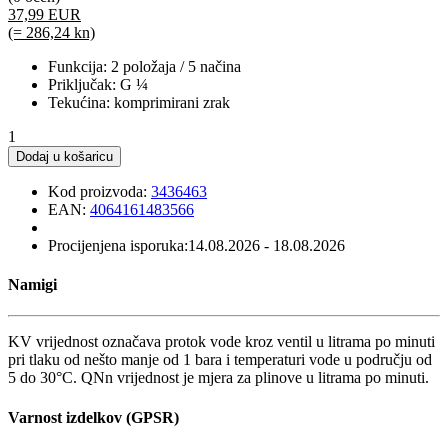
37,99 EUR
(= 286,24 kn)
Funkcija: 2 položaja / 5 načina
Priključak: G ¼
Tekućina: komprimirani zrak
1
Dodaj u košaricu
Kod proizvoda:
3436463
EAN:
4064161483566
Procijenjena isporuka:
14.08.2026 - 18.08.2026
Namigi
KV vrijednost označava protok vode kroz ventil u litrama po minuti
pri tlaku od nešto manje od 1 bara i temperaturi vode u području od
5 do 30°C. QNn vrijednost je mjera za plinove u litrama po minuti.
Varnost izdelkov (GPSR)