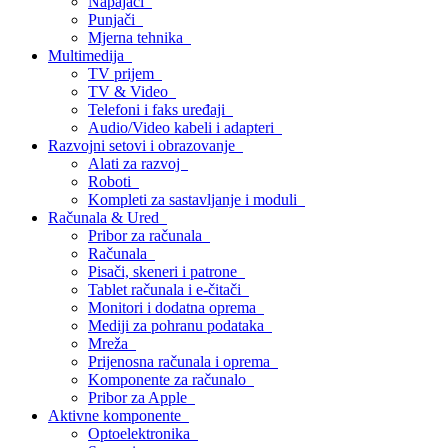
Napajači
Punjači
Mjerna tehnika
Multimedija
TV prijem
TV & Video
Telefoni i faks uređaji
Audio/Video kabeli i adapteri
Razvojni setovi i obrazovanje
Alati za razvoj
Roboti
Kompleti za sastavljanje i moduli
Računala & Ured
Pribor za računala
Računala
Pisači, skeneri i patrone
Tablet računala i e-čitači
Monitori i dodatna oprema
Mediji za pohranu podataka
Mreža
Prijenosna računala i oprema
Komponente za računalo
Pribor za Apple
Aktivne komponente
Optoelektronika