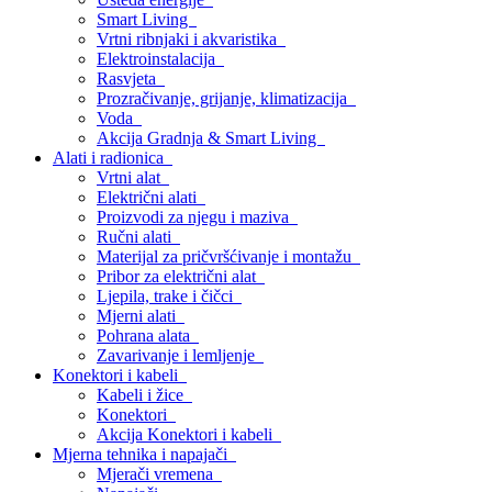
Smart Living
Vrtni ribnjaki i akvaristika
Elektroinstalacija
Rasvjeta
Prozračivanje, grijanje, klimatizacija
Voda
Akcija Gradnja & Smart Living
Alati i radionica
Vrtni alat
Električni alati
Proizvodi za njegu i maziva
Ručni alati
Materijal za pričvršćivanje i montažu
Pribor za električni alat
Ljepila, trake i čičci
Mjerni alati
Pohrana alata
Zavarivanje i lemljenje
Konektori i kabeli
Kabeli i žice
Konektori
Akcija Konektori i kabeli
Mjerna tehnika i napajači
Mjerači vremena