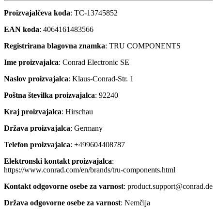
Proizvajalčeva koda
: TC-13745852
EAN koda
: 4064161483566
Registrirana blagovna znamka
: TRU COMPONENTS
Ime proizvajalca
: Conrad Electronic SE
Naslov proizvajalca
: Klaus-Conrad-Str. 1
Poštna številka proizvajalca
: 92240
Kraj proizvajalca
: Hirschau
Država proizvajalca
: Germany
Telefon proizvajalca
: +499604408787
Elektronski kontakt proizvajalca
:
https://www.conrad.com/en/brands/tru-components.html
Kontakt odgovorne osebe za varnost
: product.support@conrad.de
Država odgovorne osebe za varnost
: Nemčija