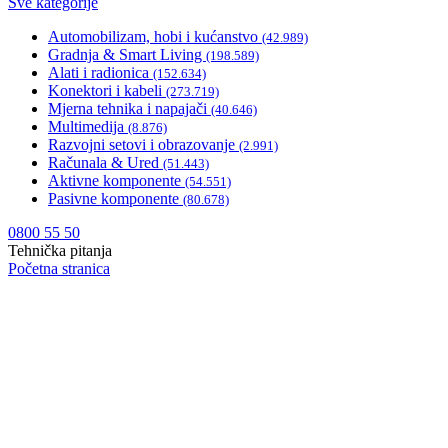
Sve kategorije
Automobilizam, hobi i kućanstvo
(42.989)
Gradnja & Smart Living
(198.589)
Alati i radionica
(152.634)
Konektori i kabeli
(273.719)
Mjerna tehnika i napajači
(40.646)
Multimedija
(8.876)
Razvojni setovi i obrazovanje
(2.991)
Računala & Ured
(51.443)
Aktivne komponente
(54.551)
Pasivne komponente
(80.678)
0800 55 50
Tehnička pitanja
Početna stranica