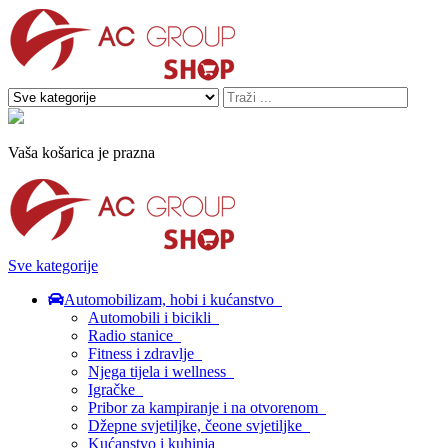
Vaša košarica je prazna
Sve kategorije
Automobilizam, hobi i kućanstvo
Automobili i bicikli
Radio stanice
Fitness i zdravlje
Njega tijela i wellness
Igračke
Pribor za kampiranje i na otvorenom
Džepne svjetiljke, čeone svjetiljke
Kućanstvo i kuhinja