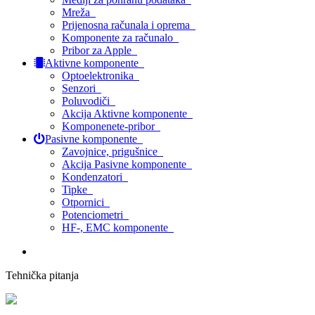
Mreža
Prijenosna računala i oprema
Komponente za računalo
Pribor za Apple
Aktivne komponente
Optoelektronika
Senzori
Poluvodiči
Akcija Aktivne komponente
Komponenete-pribor
Pasivne komponente
Zavojnice, prigušnice
Akcija Pasivne komponente
Kondenzatori
Tipke
Otpornici
Potenciometri
HF-, EMC komponente
Tehnička pitanja