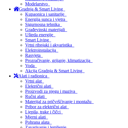
Modelarstvo
Gradnja & Smart Living
Kupaonica i sanitarije
Energija sunca i vjetra
Sigurnosna tehnika
Građevinski materijali
Ušteda energije
Smart Living
Vrtni ribnjaki i akvaristika
Elektroinstalacija
Rasvjeta
Prozračivanje, grijanje, klimatizacija
Voda
Akcija Gradnja & Smart Living
Alati i radionica
Vrtni alat
Električni alati
Proizvodi za njegu i maziva
Ručni alati
Materijal za pričvršćivanje i montažu
Pribor za električni alat
Ljepila, trake i čičci
Mjerni alati
Pohrana alata
Zavarivanje i lemljenje