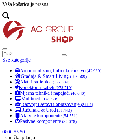
Vaša košarica je prazna
Sve kategorije
Automobilizam, hobi i kućanstvo
(42.989)
Gradnja & Smart Living
(198.589)
Alati i radionica
(152.634)
Konektori i kabeli
(273.719)
Mjerna tehnika i napajači
(40.646)
Multimedija
(8.876)
Razvojni setovi i obrazovanje
(2.991)
Računala & Ured
(51.443)
Aktivne komponente
(54.551)
Pasivne komponente
(80.678)
0800 55 50
Tehnička pitanja