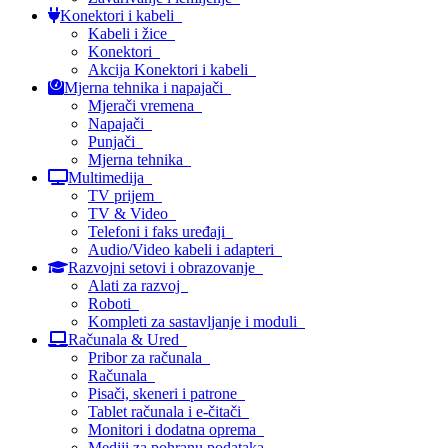
Konektori i kabeli
Kabeli i žice
Konektori
Akcija Konektori i kabeli
Mjerna tehnika i napajači
Mjerači vremena
Napajači
Punjači
Mjerna tehnika
Multimedija
TV prijem
TV & Video
Telefoni i faks uređaji
Audio/Video kabeli i adapteri
Razvojni setovi i obrazovanje
Alati za razvoj
Roboti
Kompleti za sastavljanje i moduli
Računala & Ured
Pribor za računala
Računala
Pisači, skeneri i patrone
Tablet računala i e-čitači
Monitori i dodatna oprema
Mediji za pohranu podataka