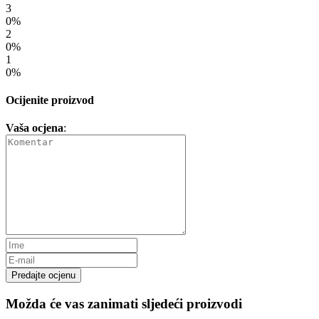
3
0%
2
0%
1
0%
Ocijenite proizvod
Vaša ocjena
:
Predajte ocjenu
Možda će vas zanimati sljedeći proizvodi