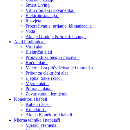
Smart Living
Vrtni ribnjaki i akvaristika
Elektroinstalacija
Rasvjeta
Prozračivanje, grijanje, klimatizacija
Voda
Akcija Gradnja & Smart Living
Alati i radionica
Vrtni alat
Električni alati
Proizvodi za njegu i maziva
Ručni alati
Materijal za pričvršćivanje i montažu
Pribor za električni alat
Ljepila, trake i čičci
Mjerni alati
Pohrana alata
Zavarivanje i lemljenje
Konektori i kabeli
Kabeli i žice
Konektori
Akcija Konektori i kabeli
Mjerna tehnika i napajači
Mjerači vremena