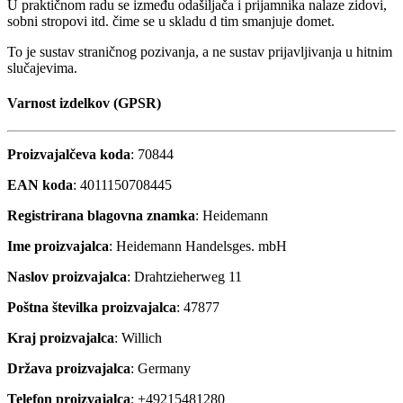
U praktičnom radu se između odašiljača i prijamnika nalaze zidovi,
sobni stropovi itd. čime se u skladu d tim smanjuje domet.
To je sustav straničnog pozivanja, a ne sustav prijavljivanja u hitnim
slučajevima.
Varnost izdelkov (GPSR)
Proizvajalčeva koda
: 70844
EAN koda
: 4011150708445
Registrirana blagovna znamka
: Heidemann
Ime proizvajalca
: Heidemann Handelsges. mbH
Naslov proizvajalca
: Drahtzieherweg 11
Poštna številka proizvajalca
: 47877
Kraj proizvajalca
: Willich
Država proizvajalca
: Germany
Telefon proizvajalca
: +49215481280