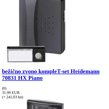
bežično zvono kompleT-set Heidemann
70831 HX Piano
(0)
31.99 EUR
(= 241,03 kn)