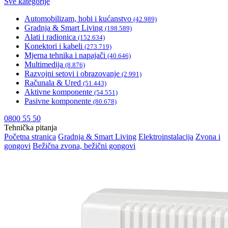
Sve kategorije
Automobilizam, hobi i kućanstvo
(42.989)
Gradnja & Smart Living
(198.589)
Alati i radionica
(152.634)
Konektori i kabeli
(273.719)
Mjerna tehnika i napajači
(40.646)
Multimedija
(8.876)
Razvojni setovi i obrazovanje
(2.991)
Računala & Ured
(51.443)
Aktivne komponente
(54.551)
Pasivne komponente
(80.678)
0800 55 50
Tehnička pitanja
Početna stranica
Gradnja & Smart Living
Elektroinstalacija
Zvona i
gongovi
Bežična zvona, bežični gongovi