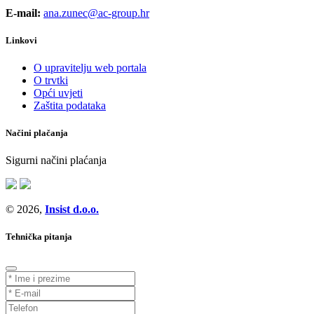
E-mail:
ana.zunec@ac-group.hr
Linkovi
O upravitelju web portala
O trvtki
Opći uvjeti
Zaštita podataka
Načini plačanja
Sigurni načini plaćanja
© 2026,
Insist d.o.o.
Tehnička pitanja