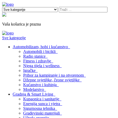
Vaša košarica je prazna
Sve kategorije
Automobilizam, hobi i kućanstvo
Automobili i bicikli
Radio stanice
Fitness i zdravlje
Njega tijela i wellness
Igračke
Pribor za kampiranje i na otvorenom
Džepne svjetiljke, čeone svjetiljke
Kućanstvo i kuhinja
Modelarstvo
Gradnja & Smart Living
Kupaonica i sanitarije
Energija sunca i vjetra
Sigurnosna tehnika
Građevinski materijali
Ušteda energije