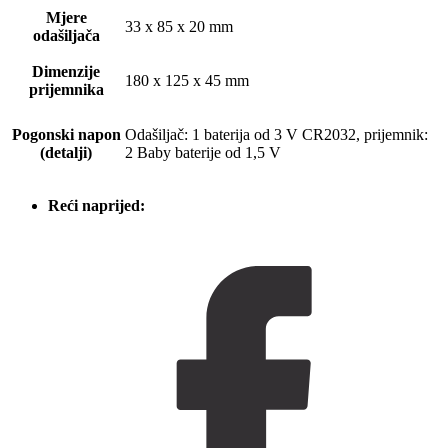
Mjere
33 x 85 x 20 mm
odašiljača
Dimenzije
180 x 125 x 45 mm
prijemnika
Pogonski napon
Odašiljač: 1 baterija od 3 V CR2032, prijemnik:
(detalji)
2 Baby baterije od 1,5 V
Reći naprijed: