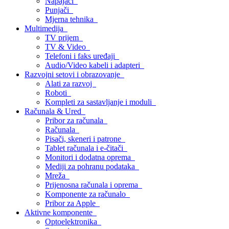
Napajači
Punjači
Mjerna tehnika
Multimedija
TV prijem
TV & Video
Telefoni i faks uređaji
Audio/Video kabeli i adapteri
Razvojni setovi i obrazovanje
Alati za razvoj
Roboti
Kompleti za sastavljanje i moduli
Računala & Ured
Pribor za računala
Računala
Pisači, skeneri i patrone
Tablet računala i e-čitači
Monitori i dodatna oprema
Mediji za pohranu podataka
Mreža
Prijenosna računala i oprema
Komponente za računalo
Pribor za Apple
Aktivne komponente
Optoelektronika