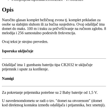
Opis
Naročito glasan komplet bežičnog zvona tj. komplet prikladan za
osobe sa slabijim sluhom ili za bučna susjedstva. Ovaj odašiljač ima
domet do maks. 100 m i traku za pričvršćivanje na ručnom zglobu. 8
melodija i 256 samostalno podesivih frekvencija.
Ovaj tekst je strojno preveden.
Isporuka uključuje
Odašiljač ima 1 gumbastu bateriju tipa CR2032 te uključuje
prijemnik i upute za korištenje.
Namigi
Za pokretanje prijemnika potrebne su 2 Baby baterije od 1,5 V.
U navedenomdometu se radi o tzv. "domet na otvorenom" (domet
kod direktnog kontakta između odašiljača i prijamnika, bez smetnji).