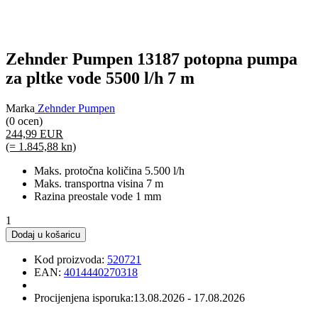
Zehnder Pumpen 13187 potopna pumpa
za pltke vode 5500 l/h 7 m
Marka
Zehnder Pumpen
(0 ocen)
244,99 EUR
(= 1.845,88 kn)
Maks. protočna količina 5.500 l/h
Maks. transportna visina 7 m
Razina preostale vode 1 mm
1
Dodaj u košaricu
Kod proizvoda:
520721
EAN:
4014440270318
Procijenjena isporuka:
13.08.2026 - 17.08.2026