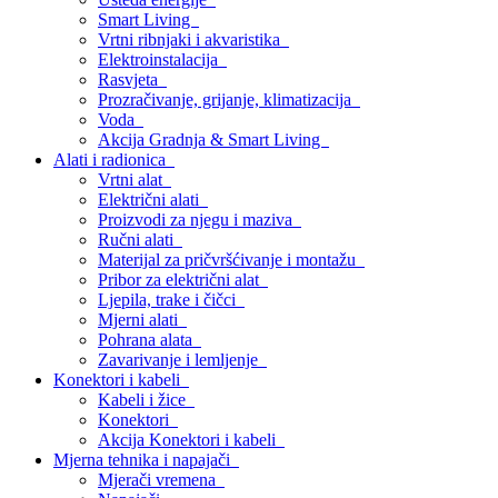
Smart Living
Vrtni ribnjaki i akvaristika
Elektroinstalacija
Rasvjeta
Prozračivanje, grijanje, klimatizacija
Voda
Akcija Gradnja & Smart Living
Alati i radionica
Vrtni alat
Električni alati
Proizvodi za njegu i maziva
Ručni alati
Materijal za pričvršćivanje i montažu
Pribor za električni alat
Ljepila, trake i čičci
Mjerni alati
Pohrana alata
Zavarivanje i lemljenje
Konektori i kabeli
Kabeli i žice
Konektori
Akcija Konektori i kabeli
Mjerna tehnika i napajači
Mjerači vremena