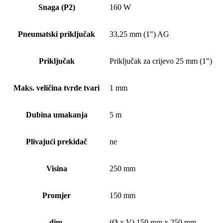
Snaga (P2)
160 W
Pneumatski priključak
33,25 mm (1") AG
Priključak
Priključak za crijevo 25 mm (1")
Maks. veličina tvrde tvari
1 mm
Dubina umakanja
5 m
Plivajući prekidač
ne
Visina
250 mm
Promjer
150 mm
dim.
(Ø x V) 150 mm x 250 mm