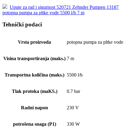
Upute za rad i sigurnost 520721 Zehnder Pumpen 13187
potopna pumpa za pltke vode 5500 l/h 7 m
Tehnički podaci
Vrsta proizvoda
potopna pumpa za pltke vode
Visina transportiranja (maks.)
7 m
Transportna količina (maks.)
5500 l/h
Tlak protoka (maKS.)
0.7 bar
Radni napon
230 V
potrošena snaga (P1)
330 W