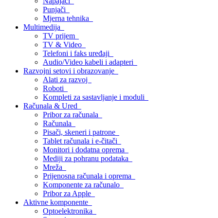
Napajači
Punjači
Mjerna tehnika
Multimedija
TV prijem
TV & Video
Telefoni i faks uređaji
Audio/Video kabeli i adapteri
Razvojni setovi i obrazovanje
Alati za razvoj
Roboti
Kompleti za sastavljanje i moduli
Računala & Ured
Pribor za računala
Računala
Pisači, skeneri i patrone
Tablet računala i e-čitači
Monitori i dodatna oprema
Mediji za pohranu podataka
Mreža
Prijenosna računala i oprema
Komponente za računalo
Pribor za Apple
Aktivne komponente
Optoelektronika