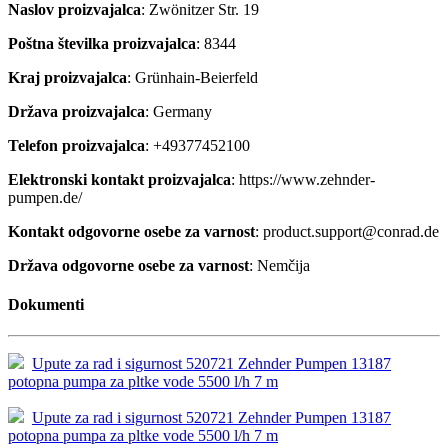
Naslov proizvajalca
: Zwönitzer Str. 19
Poštna številka proizvajalca
: 8344
Kraj proizvajalca
: Grünhain-Beierfeld
Država proizvajalca
: Germany
Telefon proizvajalca
: +49377452100
Elektronski kontakt proizvajalca
: https://www.zehnder-
pumpen.de/
Kontakt odgovorne osebe za varnost
: product.support@conrad.de
Država odgovorne osebe za varnost
: Nemčija
Dokumenti
Upute za rad i sigurnost 520721 Zehnder Pumpen 13187
potopna pumpa za pltke vode 5500 l/h 7 m
Upute za rad i sigurnost 520721 Zehnder Pumpen 13187
potopna pumpa za pltke vode 5500 l/h 7 m