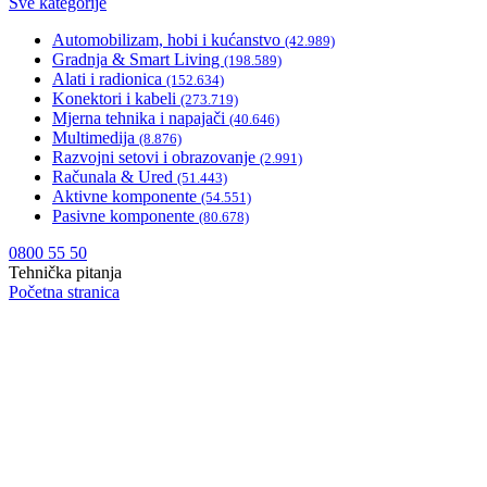
Sve kategorije
Automobilizam, hobi i kućanstvo
(42.989)
Gradnja & Smart Living
(198.589)
Alati i radionica
(152.634)
Konektori i kabeli
(273.719)
Mjerna tehnika i napajači
(40.646)
Multimedija
(8.876)
Razvojni setovi i obrazovanje
(2.991)
Računala & Ured
(51.443)
Aktivne komponente
(54.551)
Pasivne komponente
(80.678)
0800 55 50
Tehnička pitanja
Početna stranica