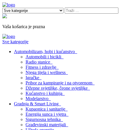
Vaša košarica je prazna
Sve kategorije
Automobilizam, hobi i kućanstvo
Automobili i bicikli
Radio stanice
Fitness i zdravlje
Njega tijela i wellness
Igračke
Pribor za kampiranje i na otvorenom
Džepne svjetiljke, čeone svjetiljke
Kućanstvo i kuhinja
Modelarstvo
Gradnja & Smart Living
Kupaonica i sanitarije
Energija sunca i vjetra
Sigurnosna tehnika
Građevinski materijali
Ušteda energije