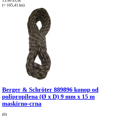
13.99 EUR
(= 105,41 kn)
Berger & Schröter 889896 konop od
polipropilena (Ø x D) 9 mm x 15 m
maskirno-crna
(0)