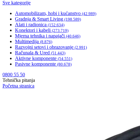
Sve kategorije
Automobilizam, hobi i kućanstvo
(42.989)
Gradnja & Smart Living
(198.589)
Alati i radionica
(152.634)
Konektori i kabeli
(273.719)
Mjerna tehnika i napajači
(40.646)
Multimedija
(8.876)
Razvojni setovi i obrazovanje
(2.991)
Računala & Ured
(51.443)
Aktivne komponente
(54.551)
Pasivne komponente
(80.678)
0800 55 50
Tehnička pitanja
Početna stranica