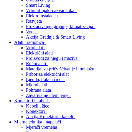
Smart Living
Vrtni ribnjaki i akvaristika
Elektroinstalacija
Rasvjeta
Prozračivanje, grijanje, klimatizacija
Voda
Akcija Gradnja & Smart Living
Alati i radionica
Vrtni alat
Električni alati
Proizvodi za njegu i maziva
Ručni alati
Materijal za pričvršćivanje i montažu
Pribor za električni alat
Ljepila, trake i čičci
Mjerni alati
Pohrana alata
Zavarivanje i lemljenje
Konektori i kabeli
Kabeli i žice
Konektori
Akcija Konektori i kabeli
Mjerna tehnika i napajači
Mjerači vremena