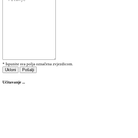
* Ispunite sva polja označena zvjezdicom.
Ukloni
Pošalji
Učitavanje ...