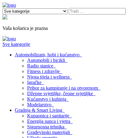
Vaša košarica je prazna
Sve kategorije
Automobilizam, hobi i kućanstvo
Automobili i bicikli
Radio stanice
Fitness i zdravlje
Njega tijela i wellness
Igračke
Pribor za kampiranje i na otvorenom
Džepne svjetiljke, čeone svjetiljke
Kućanstvo i kuhinja
Modelarstvo
Gradnja & Smart Living
Kupaonica i sanitarije
Energija sunca i vjetra
Sigurnosna tehnika
Građevinski materijali
Ušteda energije