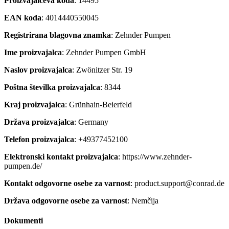
Proizvajalčeva koda
: 14495
EAN koda
: 4014440550045
Registrirana blagovna znamka
: Zehnder Pumpen
Ime proizvajalca
: Zehnder Pumpen GmbH
Naslov proizvajalca
: Zwönitzer Str. 19
Poštna številka proizvajalca
: 8344
Kraj proizvajalca
: Grünhain-Beierfeld
Država proizvajalca
: Germany
Telefon proizvajalca
: +49377452100
Elektronski kontakt proizvajalca
: https://www.zehnder-
pumpen.de/
Kontakt odgovorne osebe za varnost
: product.support@conrad.de
Država odgovorne osebe za varnost
: Nemčija
Dokumenti