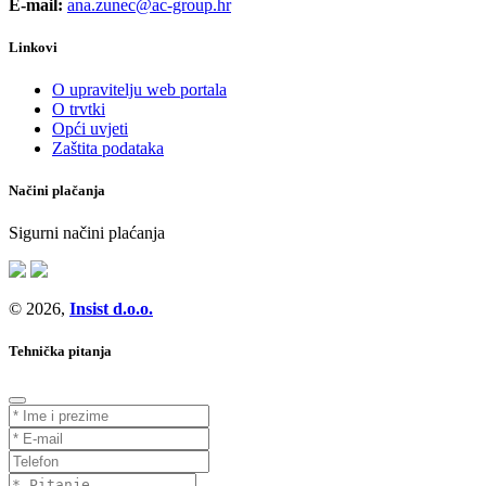
E-mail:
ana.zunec@ac-group.hr
Linkovi
O upravitelju web portala
O trvtki
Opći uvjeti
Zaštita podataka
Načini plačanja
Sigurni načini plaćanja
© 2026,
Insist d.o.o.
Tehnička pitanja