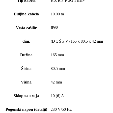
Tip kabela
H07RN-F 3G 1 mm²
Duljina kabela
10.00 m
Vrsta zaštite
IP68
dim.
(D x Š x V) 165 x 80.5 x 42 mm
Dužina
165 mm
Širina
80.5 mm
Visina
42 mm
Sklopna struja
10 (6) A
Pogonski napon (detalji)
230 V/50 Hz