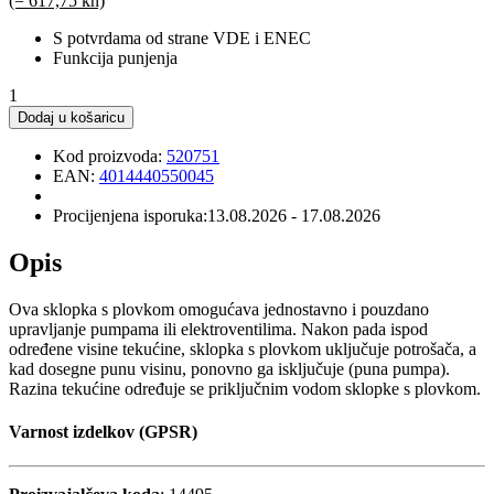
(= 617,75 kn)
S potvrdama od strane VDE i ENEC
Funkcija punjenja
1
Dodaj u košaricu
Kod proizvoda:
520751
EAN:
4014440550045
Procijenjena isporuka:
13.08.2026 - 17.08.2026
Opis
Ova sklopka s plovkom omogućava jednostavno i pouzdano
upravljanje pumpama ili elektroventilima. Nakon pada ispod
određene visine tekućine, sklopka s plovkom uključuje potrošača, a
kad dosegne punu visinu, ponovno ga isključuje (puna pumpa).
Razina tekućine određuje se priključnim vodom sklopke s plovkom.
Varnost izdelkov (GPSR)