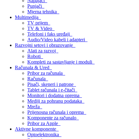
Napajači
Punjači
Mjerna tehnika
Multimedija
TV prijem
TV & Video
Telefoni i faks uređaji
Audio/Video kabeli i adapteri
Razvojni setovi i obrazovanje
Alati za razvoj
Roboti
Kompleti za sastavljanje i moduli
Računala & Ured
Pribor za računala
Računala
Pisači, skeneri i patrone
Tablet računala i e-čitači
Monitori i dodatna oprema
Mediji za pohranu podataka
Mreža
Prijenosna računala i oprema
Komponente za računalo
Pribor za Apple
Aktivne komponente
Optoelektronika