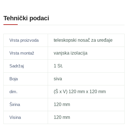
Tehnički podaci
Vrsta proizvoda
teleskopski nosač za uređaje
Vrsta montaž
vanjska izolacija
Sadržaj
1 St.
Boja
siva
dim.
(Š x V) 120 mm x 120 mm
Širina
120 mm
Visina
120 mm