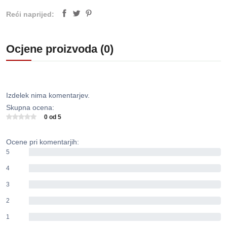
Reći naprijed:
Ocjene proizvoda (0)
Izdelek nima komentarjev.
Skupna ocena:
0 od 5
Ocene pri komentarjih:
5
0%
4
0%
3
0%
2
0%
1
0%