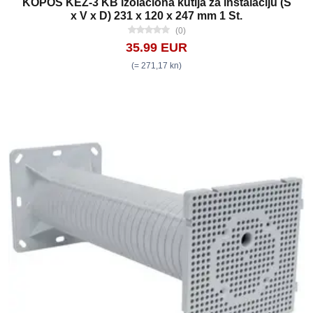
KOPOS KEZ-3 KB izolaciona kutija za instalaciju (Š
x V x D) 231 x 120 x 247 mm 1 St.
(0)
35.99 EUR
(= 271,17 kn)