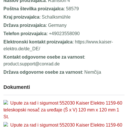
Naslov proizvajalca
: Ramsloh 4
Poštna številka proizvajalca
: 58579
Kraj proizvajalca
: Schalksmühle
Država proizvajalca
: Germany
Telefon proizvajalca
: +49023558090
Elektronski kontakt proizvajalca
: https://www.kaiser-
elektro.de/de_DE/
Kontakt odgovorne osebe za varnost
:
product.support@conrad.de
Država odgovorne osebe za varnost
: Nemčija
Dokumenti
Upute za rad i sigurnost 552030 Kaiser Elektro 1159-60
teleskopski nosač za uređaje (Š x V) 120 mm x 120 mm 1
St.
Upute za rad i sigurnost 552030 Kaiser Elektro 1159-60