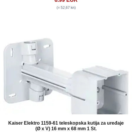
(= 52,67 kn)
Kaiser Elektro 1159-61 teleskopska kutija za uređaje
(Ø x V) 16 mm x 68 mm 1 St.