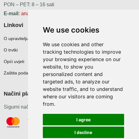
PON – PET: 8 – 16 sati
E-mail:
ana.zunec@ac-group.hr
Linkovi
We use cookies
O upravitelju web portala
We use cookies and other
O trvtki
tracking technologies to improve
your browsing experience on our
Opći uvjeti
website, to show you
Zaštita podataka
personalized content and
targeted ads, to analyze our
website traffic, and to understand
Načini plačanja
where our visitors are coming
from.
Sigurni načini plaćanja
I agree
I decline