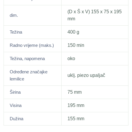
(D x Š x V) 155 x 75 x 195
dim.
mm
Težina
400 g
Radno vrijeme (maks.)
150 min
Težina, napomena
oko
Određene značajke
uklj. piezo upaljač
lemilice
Širina
75 mm
Visina
195 mm
Dužina
155 mm