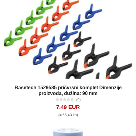
Basetech 1529585 pričvrsni komplet Dimenzije
proizvoda, dužina: 90 mm
(0)
7.49 EUR
(= 56,43 kn)