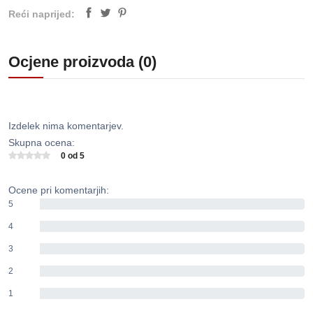
Reći naprijed:
Ocjene proizvoda (0)
Izdelek nima komentarjev.
Skupna ocena:
0 od 5
Ocene pri komentarjih:
5
0%
4
0%
3
0%
2
0%
1
0%