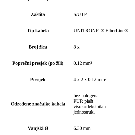
Zaštita
S/UTP
Tip kabela
UNITRONIC® EtherLine®
Broj žica
8 x
Poprečni presjek (po žili)
0.12 mm²
Presjek
4 x 2 x 0.12 mm²
bez halogena
PUR plašt
Određene značajke kabela
visokofleksibilan
jednostruki
Vanjski Ø
6.30 mm