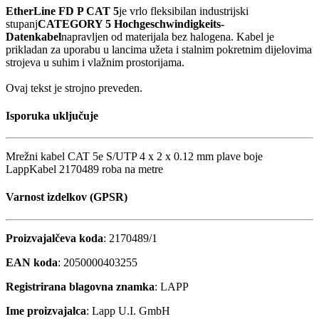
EtherLine FD P CAT 5
je vrlo fleksibilan industrijski
stupanj
CATEGORY 5 Hochgeschwindigkeits-
Datenkabel
napravljen od materijala bez halogena. Kabel je
prikladan za uporabu u lancima užeta i stalnim pokretnim dijelovima
strojeva u suhim i vlažnim prostorijama.
Ovaj tekst je strojno preveden.
Isporuka uključuje
Mrežni kabel CAT 5e S/UTP 4 x 2 x 0.12 mm plave boje
LappKabel 2170489 roba na metre
Varnost izdelkov (GPSR)
Proizvajalčeva koda
: 2170489/1
EAN koda
: 2050000403255
Registrirana blagovna znamka
: LAPP
Ime proizvajalca
: Lapp U.I. GmbH