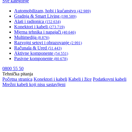
Sve kategorije
Automobilizam, hobi i kućanstvo
(42.989)
Gradnja & Smart Living
(198.589)
Alati i radionica
(152.634)
Konektori i kabeli
(273.719)
Mjerna tehnika i napajači
(40.646)
Multimedija
(8.876)
Razvojni setovi i obrazovanje
(2.991)
Računala & Ured
(51.443)
Aktivne komponente
(54.551)
Pasivne komponente
(80.678)
0800 55 50
Tehnička pitanja
Početna stranica
Konektori i kabeli
Kabeli i žice
Podatkovni kabeli
Mrežni kabeli koji nisu sastavljeni