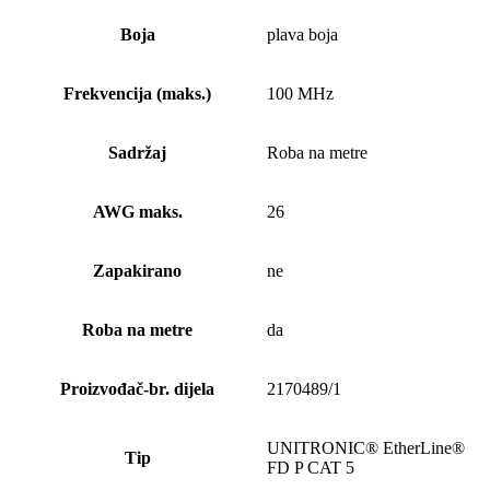
Boja
plava boja
Frekvencija (maks.)
100 MHz
Sadržaj
Roba na metre
AWG maks.
26
Zapakirano
ne
Roba na metre
da
Proizvođač-br. dijela
2170489/1
UNITRONIC® EtherLine®
Tip
FD P CAT 5