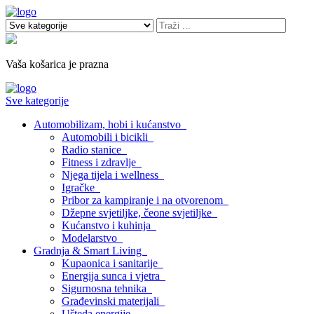
Vaša košarica je prazna
Sve kategorije
Automobilizam, hobi i kućanstvo
Automobili i bicikli
Radio stanice
Fitness i zdravlje
Njega tijela i wellness
Igračke
Pribor za kampiranje i na otvorenom
Džepne svjetiljke, čeone svjetiljke
Kućanstvo i kuhinja
Modelarstvo
Gradnja & Smart Living
Kupaonica i sanitarije
Energija sunca i vjetra
Sigurnosna tehnika
Građevinski materijali
Ušteda energije