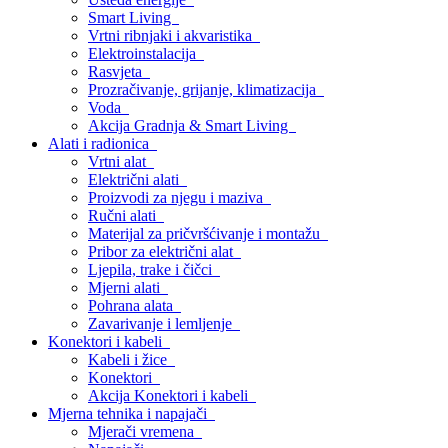
Smart Living
Vrtni ribnjaki i akvaristika
Elektroinstalacija
Rasvjeta
Prozračivanje, grijanje, klimatizacija
Voda
Akcija Gradnja & Smart Living
Alati i radionica
Vrtni alat
Električni alati
Proizvodi za njegu i maziva
Ručni alati
Materijal za pričvršćivanje i montažu
Pribor za električni alat
Ljepila, trake i čičci
Mjerni alati
Pohrana alata
Zavarivanje i lemljenje
Konektori i kabeli
Kabeli i žice
Konektori
Akcija Konektori i kabeli
Mjerna tehnika i napajači
Mjerači vremena