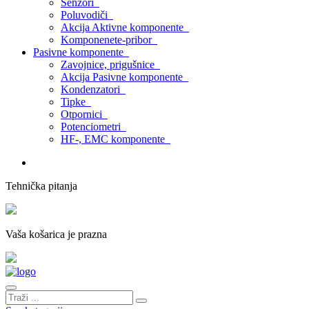
Senzori
Poluvodiči
Akcija Aktivne komponente
Komponenete-pribor
Pasivne komponente
Zavojnice, prigušnice
Akcija Pasivne komponente
Kondenzatori
Tipke
Otpornici
Potenciometri
HF-, EMC komponente
Tehnička pitanja
Vaša košarica je prazna