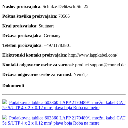
Naslov proizvajalca
: Schulze-Delitzsch-Str. 25
Poštna številka proizvajalca
: 70565
Kraj proizvajalca
: Stuttgart
Država proizvajalca
: Germany
Telefon proizvajalca
: +49711783801
Elektronski kontakt proizvajalca
: http://www.lappkabel.com/
Kontakt odgovorne osebe za varnost
: product.support@conrad.de
Država odgovorne osebe za varnost
: Nemčija
Dokumenti
Podatkovna tablica 603360 LAPP 2170489/1 mrežni kabel CAT
5e S/UTP 4 x 2 x 0.12 mm² plava boja Roba na metre
Podatkovna tablica 603360 LAPP 2170489/1 mrežni kabel CAT
5e S/UTP 4 x 2 x 0.12 mm² plava boja Roba na metre