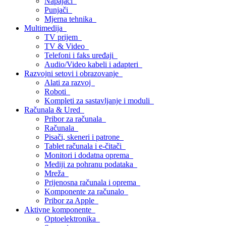
Napajači
Punjači
Mjerna tehnika
Multimedija
TV prijem
TV & Video
Telefoni i faks uređaji
Audio/Video kabeli i adapteri
Razvojni setovi i obrazovanje
Alati za razvoj
Roboti
Kompleti za sastavljanje i moduli
Računala & Ured
Pribor za računala
Računala
Pisači, skeneri i patrone
Tablet računala i e-čitači
Monitori i dodatna oprema
Mediji za pohranu podataka
Mreža
Prijenosna računala i oprema
Komponente za računalo
Pribor za Apple
Aktivne komponente
Optoelektronika