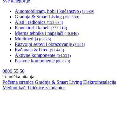
Sve kategorije
Automobilizam, hobi i kućanstvo
(42.989)
Gradnja & Smart Living
(198.589)
Alati i radionica
(152.634)
Konektori i kabeli
(273.719)
Mjerna tehnika i napajači
(40.646)
Multimedija
(8.876)
Razvojni setovi i obrazovanje
(2.991)
Računala & Ured
(51.443)
Aktivne komponente
(54.551)
Pasivne komponente
(80.678)
0800 55 50
Tehnička pitanja
Početna stranica
Gradnja & Smart Living
Elektroinstalacija
Međuutikači
Utičnice za adapter