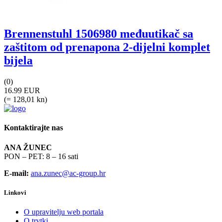
Brennenstuhl 1506980 međuutikač sa
zaštitom od prenapona 2-dijelni komplet
bijela
(0)
16.99 EUR
(= 128,01 kn)
Kontaktirajte nas
ANA ŽUNEC
PON – PET: 8 – 16 sati
E-mail:
ana.zunec@ac-group.hr
Linkovi
O upravitelju web portala
O trvtki