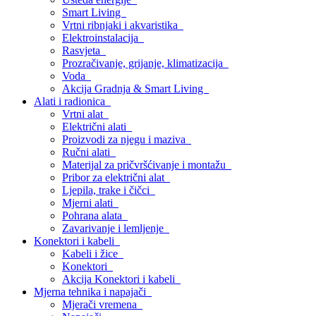
Smart Living
Vrtni ribnjaki i akvaristika
Elektroinstalacija
Rasvjeta
Prozračivanje, grijanje, klimatizacija
Voda
Akcija Gradnja & Smart Living
Alati i radionica
Vrtni alat
Električni alati
Proizvodi za njegu i maziva
Ručni alati
Materijal za pričvršćivanje i montažu
Pribor za električni alat
Ljepila, trake i čičci
Mjerni alati
Pohrana alata
Zavarivanje i lemljenje
Konektori i kabeli
Kabeli i žice
Konektori
Akcija Konektori i kabeli
Mjerna tehnika i napajači
Mjerači vremena