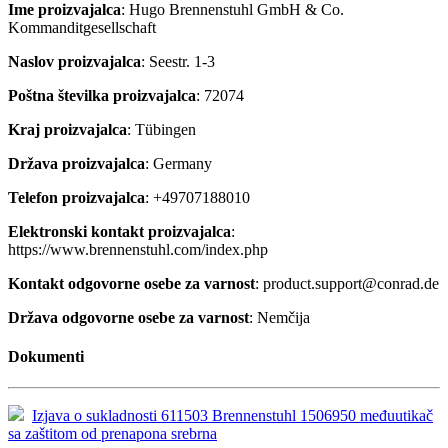
Ime proizvajalca
: Hugo Brennenstuhl GmbH & Co.
Kommanditgesellschaft
Naslov proizvajalca
: Seestr. 1-3
Poštna številka proizvajalca
: 72074
Kraj proizvajalca
: Tübingen
Država proizvajalca
: Germany
Telefon proizvajalca
: +49707188010
Elektronski kontakt proizvajalca
:
https://www.brennenstuhl.com/index.php
Kontakt odgovorne osebe za varnost
: product.support@conrad.de
Država odgovorne osebe za varnost
: Nemčija
Dokumenti
Izjava o sukladnosti 611503 Brennenstuhl 1506950 međuutikač
sa zaštitom od prenapona srebrna