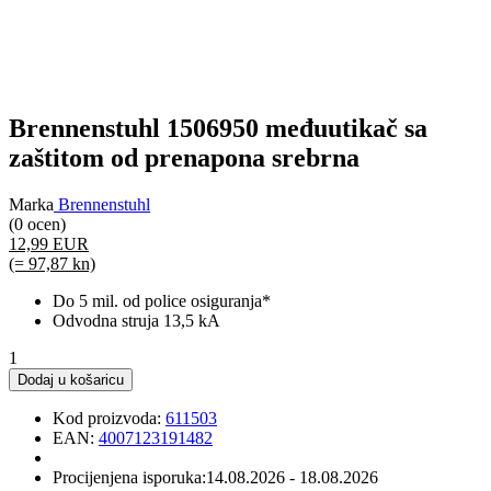
Brennenstuhl 1506950 međuutikač sa
zaštitom od prenapona srebrna
Marka
Brennenstuhl
(0 ocen)
12,99 EUR
(= 97,87 kn)
Do 5 mil. od police osiguranja*
Odvodna struja 13,5 kA
1
Dodaj u košaricu
Kod proizvoda:
611503
EAN:
4007123191482
Procijenjena isporuka:
14.08.2026 - 18.08.2026