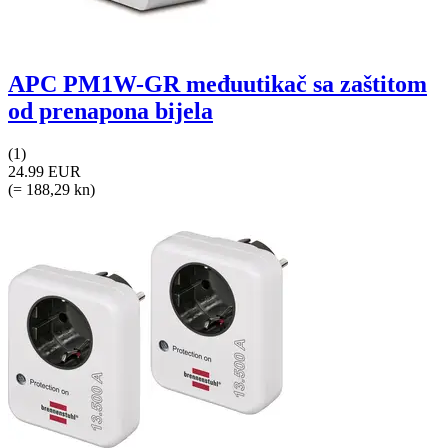
APC PM1W-GR međuutikač sa zaštitom
od prenapona bijela
(1)
24.99 EUR
(= 188,29 kn)