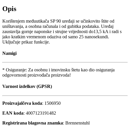
Opis
Korištenjem međuutikača SP 90 uređaji se učinkovito štite od
uništavanja, a osobna računala i od gubitka podataka. Uređaj
zaustavlja gornje naponske i strujne vrijednosti do13,5 kA i radi s
jako kratkim vremenom odaziva od samo 25 nanosekundi.
Uključuje prikaz funkcije.
Namigi
* Osiguranje: Za osobnu i imovinsku štetu kao dio osiguranja
odgovornosti proizvođača proizvoda!
Varnost izdelkov (GPSR)
Proizvajalčeva koda
: 1506950
EAN koda
: 4007123191482
Registrirana blagovna znamka
: Brennenstuhl