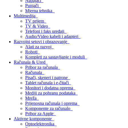
Napajači
Punjači
Mjerna tehnika
Multimedija
TV prijem
TV & Video
Telefoni i faks uređaji
Audio/Video kabeli i adapteri
Razvojni setovi i obrazovanje
Alati za razvoj
Roboti
Kompleti za sastavljanje i moduli
Računala & Ured
Pribor za računala
Računala
Pisači, skeneri i patrone
Tablet računala i e-čitači
Monitori i dodatna oprema
Mediji za pohranu podataka
Mreža
Prijenosna računala i oprema
Komponente za računalo
Pribor za Apple
Aktivne komponente
Optoelektronika