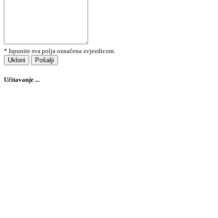
* Ispunite sva polja označena zvjezdicom.
Ukloni
Pošalji
Učitavanje ...