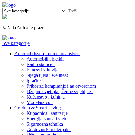
Vaša košarica je prazna
Sve kategorije
Automobilizam, hobi i kućanstvo
Automobili i bicikli
Radio stanice
Fitness i zdravlje
Njega tijela i wellness
Igračke
Pribor za kampiranje i na otvorenom
Džepne svjetiljke, čeone svjetiljke
Kućanstvo i kuhinja
Modelarstvo
Gradnja & Smart Living
Kupaonica i sanitarije
Energija sunca i vjetra
Sigurnosna tehnika
Građevinski materijali
Ušteda energije