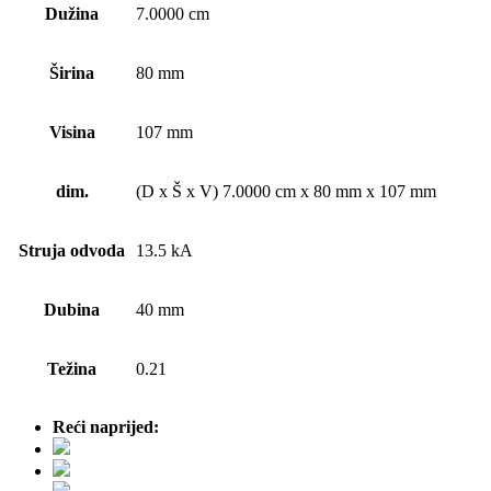
Dužina
7.0000 cm
Širina
80 mm
Visina
107 mm
dim.
(D x Š x V) 7.0000 cm x 80 mm x 107 mm
Struja odvoda
13.5 kA
Dubina
40 mm
Težina
0.21
Reći naprijed: