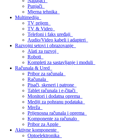
Napajači
Punjači
Mjerna tehnika
Multimedija
TV prijem
TV & Video
Telefoni i faks uređaji
Audio/Video kabeli i adapteri
Razvojni setovi i obrazovanje
Alati za razvoj
Roboti
Kompleti za sastavljanje i moduli
Računala & Ured
Pribor za računala
Računala
Pisači, skeneri i patrone
Tablet računala i e-čitači
Monitori i dodatna oprema
Mediji za pohranu podataka
Mreža
Prijenosna računala i oprema
Komponente za računalo
Pribor za Apple
Aktivne komponente
Optoelektronika