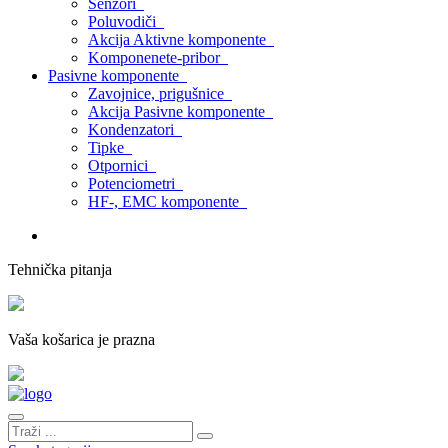
Senzori
Poluvodiči
Akcija Aktivne komponente
Komponenete-pribor
Pasivne komponente
Zavojnice, prigušnice
Akcija Pasivne komponente
Kondenzatori
Tipke
Otpornici
Potenciometri
HF-, EMC komponente
Tehnička pitanja
Vaša košarica je prazna