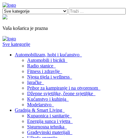
Vaša košarica je prazna
Sve kategorije
Automobilizam, hobi i kućanstvo
Automobili i bicikli
Radio stanice
Fitness i zdravlje
Njega tijela i wellness
Igračke
Pribor za kampiranje i na otvorenom
Džepne svjetiljke, čeone svjetiljke
Kućanstvo i kuhinja
Modelarstvo
Gradnja & Smart Living
Kupaonica i sanitarije
Energija sunca i vjetra
Sigurnosna tehnika
Građevinski materijali
Ušteda energije