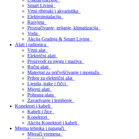
Smart Living
Vrtni ribnjaki i akvaristika
Elektroinstalacija
Rasvjeta
Prozračivanje, grijanje, klimatizacija
Voda
Akcija Gradnja & Smart Living
Alati i radionica
Vrtni alat
Električni alati
Proizvodi za njegu i maziva
Ručni alati
Materijal za pričvršćivanje i montažu
Pribor za električni alat
Ljepila, trake i čičci
Mjerni alati
Pohrana alata
Zavarivanje i lemljenje
Konektori i kabeli
Kabeli i žice
Konektori
Akcija Konektori i kabeli
Mjerna tehnika i napajači
Mjerači vremena