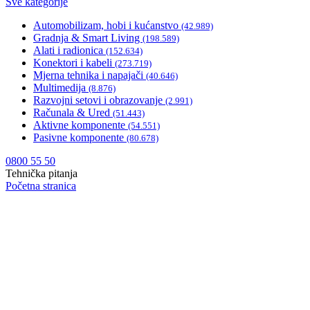
Sve kategorije
Automobilizam, hobi i kućanstvo
(42.989)
Gradnja & Smart Living
(198.589)
Alati i radionica
(152.634)
Konektori i kabeli
(273.719)
Mjerna tehnika i napajači
(40.646)
Multimedija
(8.876)
Razvojni setovi i obrazovanje
(2.991)
Računala & Ured
(51.443)
Aktivne komponente
(54.551)
Pasivne komponente
(80.678)
0800 55 50
Tehnička pitanja
Početna stranica