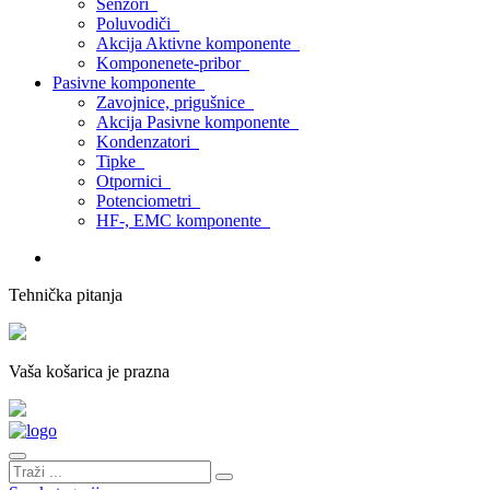
Senzori
Poluvodiči
Akcija Aktivne komponente
Komponenete-pribor
Pasivne komponente
Zavojnice, prigušnice
Akcija Pasivne komponente
Kondenzatori
Tipke
Otpornici
Potenciometri
HF-, EMC komponente
Tehnička pitanja
Vaša košarica je prazna