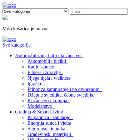
Vaša košarica je prazna
Sve kategorije
Automobilizam, hobi i kućanstvo
Automobili i bicikli
Radio stanice
Fitness i zdravlje
Njega tijela i wellness
Igračke
Pribor za kampiranje i na otvorenom
Džepne svjetiljke, čeone svjetiljke
Kućanstvo i kuhinja
Modelarstvo
Gradnja & Smart Living
Kupaonica i sanitarije
Energija sunca i vjetra
Sigurnosna tehnika
Građevinski materijali
Ušteda energije