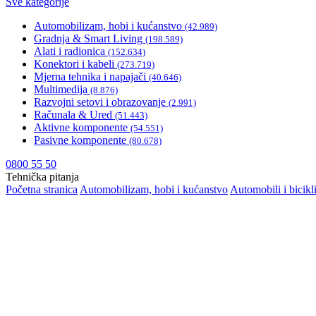
Sve kategorije
Automobilizam, hobi i kućanstvo
(42.989)
Gradnja & Smart Living
(198.589)
Alati i radionica
(152.634)
Konektori i kabeli
(273.719)
Mjerna tehnika i napajači
(40.646)
Multimedija
(8.876)
Razvojni setovi i obrazovanje
(2.991)
Računala & Ured
(51.443)
Aktivne komponente
(54.551)
Pasivne komponente
(80.678)
0800 55 50
Tehnička pitanja
Početna stranica
Automobilizam, hobi i kućanstvo
Automobili i bicikl