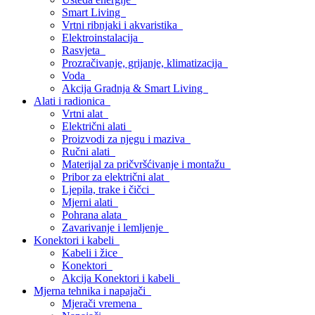
Smart Living
Vrtni ribnjaki i akvaristika
Elektroinstalacija
Rasvjeta
Prozračivanje, grijanje, klimatizacija
Voda
Akcija Gradnja & Smart Living
Alati i radionica
Vrtni alat
Električni alati
Proizvodi za njegu i maziva
Ručni alati
Materijal za pričvršćivanje i montažu
Pribor za električni alat
Ljepila, trake i čičci
Mjerni alati
Pohrana alata
Zavarivanje i lemljenje
Konektori i kabeli
Kabeli i žice
Konektori
Akcija Konektori i kabeli
Mjerna tehnika i napajači
Mjerači vremena