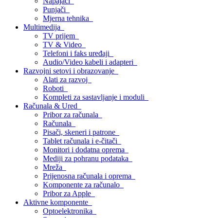
Napajači
Punjači
Mjerna tehnika
Multimedija
TV prijem
TV & Video
Telefoni i faks uređaji
Audio/Video kabeli i adapteri
Razvojni setovi i obrazovanje
Alati za razvoj
Roboti
Kompleti za sastavljanje i moduli
Računala & Ured
Pribor za računala
Računala
Pisači, skeneri i patrone
Tablet računala i e-čitači
Monitori i dodatna oprema
Mediji za pohranu podataka
Mreža
Prijenosna računala i oprema
Komponente za računalo
Pribor za Apple
Aktivne komponente
Optoelektronika