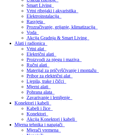
Smart Living
Vrtni ribnjaki i akvaristika
Elektroinstalacija
Rasvjeta
Prozračivanje, grijanje, klimatizacija
Voda
Akcija Gradnja & Smart Living
Alati i radionica
Vrtni alat
Električni alati
Proizvodi za njegu i maziva
Ručni alati
Materijal za pričvršćivanje i montažu
Pribor za električni alat
Ljepila, trake i čičci
Mjerni alati
Pohrana alata
Zavarivanje i lemljenje
Konektori i kabeli
Kabeli i žice
Konektori
Akcija Konektori i kabeli
Mjerna tehnika i napajači
Mjerači vremena