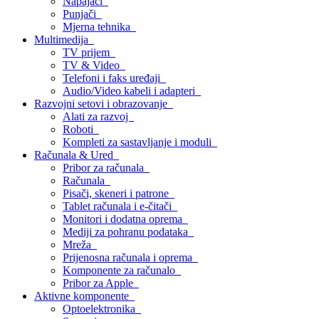
Napajači
Punjači
Mjerna tehnika
Multimedija
TV prijem
TV & Video
Telefoni i faks uređaji
Audio/Video kabeli i adapteri
Razvojni setovi i obrazovanje
Alati za razvoj
Roboti
Kompleti za sastavljanje i moduli
Računala & Ured
Pribor za računala
Računala
Pisači, skeneri i patrone
Tablet računala i e-čitači
Monitori i dodatna oprema
Mediji za pohranu podataka
Mreža
Prijenosna računala i oprema
Komponente za računalo
Pribor za Apple
Aktivne komponente
Optoelektronika