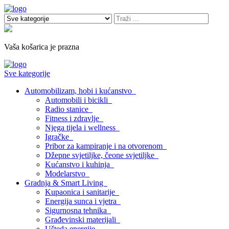
Vaša košarica je prazna
Sve kategorije
Automobilizam, hobi i kućanstvo
Automobili i bicikli
Radio stanice
Fitness i zdravlje
Njega tijela i wellness
Igračke
Pribor za kampiranje i na otvorenom
Džepne svjetiljke, čeone svjetiljke
Kućanstvo i kuhinja
Modelarstvo
Gradnja & Smart Living
Kupaonica i sanitarije
Energija sunca i vjetra
Sigurnosna tehnika
Građevinski materijali
Ušteda energije