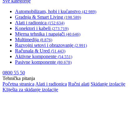
Sve kategorije
Automobilizam, hobi i kućanstvo
(42.989)
Gradnja & Smart Living
(198.589)
Alati i radionica
(152.634)
Konektori i kabeli
(273.719)
Mjerna tehnika i napajači
(40.646)
Multimedija
(8.876)
Razvojni setovi i obrazovanje
(2.991)
Računala & Ured
(51.443)
Aktivne komponente
(54.551)
Pasivne komponente
(80.678)
0800 55 50
Tehnička pitanja
Početna stranica
Alati i radionica
Ručni alati
Skidanje izolacije
Kliješta za skidanje izolacije