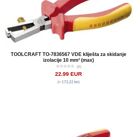
TOOLCRAFT TO-7836567 VDE kliješta za skidanje
izolacije 10 mm² (max)
(0)
22.99 EUR
(= 173,22 kn)