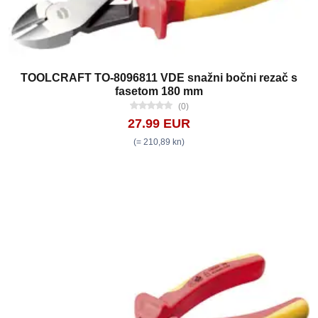
TOOLCRAFT TO-8096811 VDE snažni bočni rezač s
fasetom 180 mm
(0)
27.99 EUR
(= 210,89 kn)