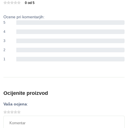
0 od 5
Ocene pri komentarjih:
5
0%
4
0%
3
0%
2
0%
1
0%
Ocijenite proizvod
Vaša ocjena
: