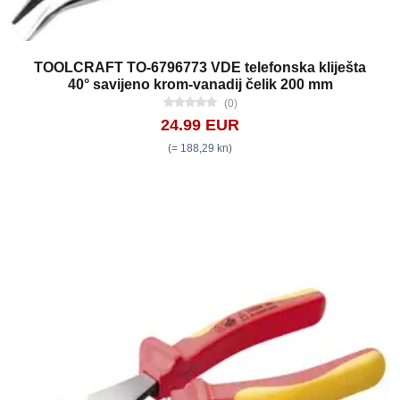
TOOLCRAFT TO-6796773 VDE telefonska kliješta
40° savijeno krom-vanadij čelik 200 mm
(0)
24.99 EUR
(= 188,29 kn)