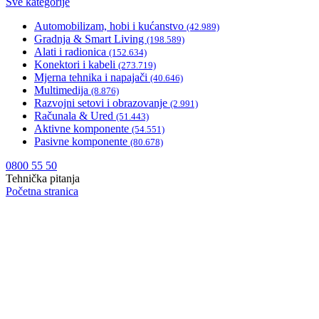
Sve kategorije
Automobilizam, hobi i kućanstvo
(42.989)
Gradnja & Smart Living
(198.589)
Alati i radionica
(152.634)
Konektori i kabeli
(273.719)
Mjerna tehnika i napajači
(40.646)
Multimedija
(8.876)
Razvojni setovi i obrazovanje
(2.991)
Računala & Ured
(51.443)
Aktivne komponente
(54.551)
Pasivne komponente
(80.678)
0800 55 50
Tehnička pitanja
Početna stranica