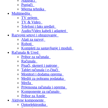
Napajači
Punjači
Mjerna tehnika
Multimedija
TV prijem
TV & Video
Telefoni i faks uređaji
Audio/Video kabeli i adapteri
Razvojni setovi i obrazovanje
Alati za razvoj
Roboti
Kompleti za sastavljanje i moduli
Računala & Ured
Pribor za računala
Računala
Pisači, skeneri i patrone
Tablet računala i e-čitači
Monitori i dodatna oprema
Mediji za pohranu podataka
Mreža
Prijenosna računala i oprema
Komponente za računalo
Pribor za Apple
Aktivne komponente
Optoelektronika