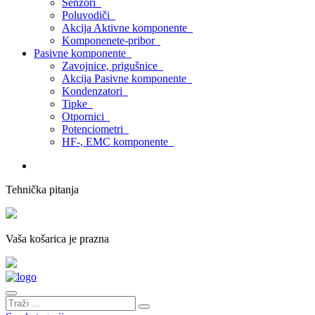
Senzori
Poluvodiči
Akcija Aktivne komponente
Komponenete-pribor
Pasivne komponente
Zavojnice, prigušnice
Akcija Pasivne komponente
Kondenzatori
Tipke
Otpornici
Potenciometri
HF-, EMC komponente
Tehnička pitanja
Vaša košarica je prazna