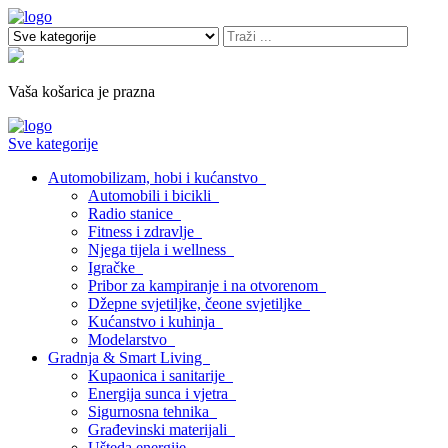
Vaša košarica je prazna
Sve kategorije
Automobilizam, hobi i kućanstvo
Automobili i bicikli
Radio stanice
Fitness i zdravlje
Njega tijela i wellness
Igračke
Pribor za kampiranje i na otvorenom
Džepne svjetiljke, čeone svjetiljke
Kućanstvo i kuhinja
Modelarstvo
Gradnja & Smart Living
Kupaonica i sanitarije
Energija sunca i vjetra
Sigurnosna tehnika
Građevinski materijali
Ušteda energije