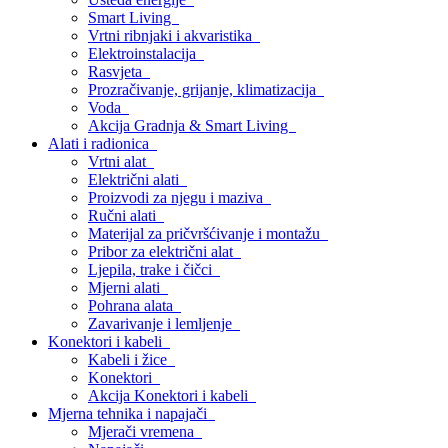
Smart Living
Vrtni ribnjaki i akvaristika
Elektroinstalacija
Rasvjeta
Prozračivanje, grijanje, klimatizacija
Voda
Akcija Gradnja & Smart Living
Alati i radionica
Vrtni alat
Električni alati
Proizvodi za njegu i maziva
Ručni alati
Materijal za pričvršćivanje i montažu
Pribor za električni alat
Ljepila, trake i čičci
Mjerni alati
Pohrana alata
Zavarivanje i lemljenje
Konektori i kabeli
Kabeli i žice
Konektori
Akcija Konektori i kabeli
Mjerna tehnika i napajači
Mjerači vremena