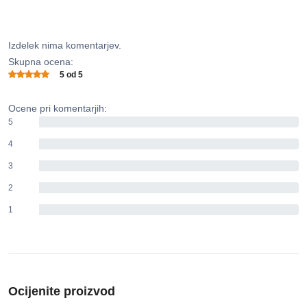
Izdelek nima komentarjev.
Skupna ocena:
5 od 5
Ocene pri komentarjih:
5
0%
4
0%
3
0%
2
0%
1
0%
Ocijenite proizvod