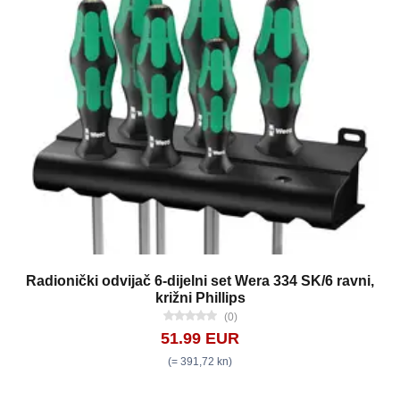
Radionički odvijač 6-dijelni set Wera 334 SK/6 ravni,
križni Phillips
(0)
51.99 EUR
(= 391,72 kn)