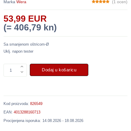
Marka
Wera
(1 ocen)
53,99 EUR
(= 406,79 kn)
Sa smanjenom oštricom-Ø
Uklj. napon tester
Dodaj u košaricu
1
Kod proizvoda:
826549
EAN:
4013288160713
Procijenjena isporuka:
14.08.2026 - 18.08.2026