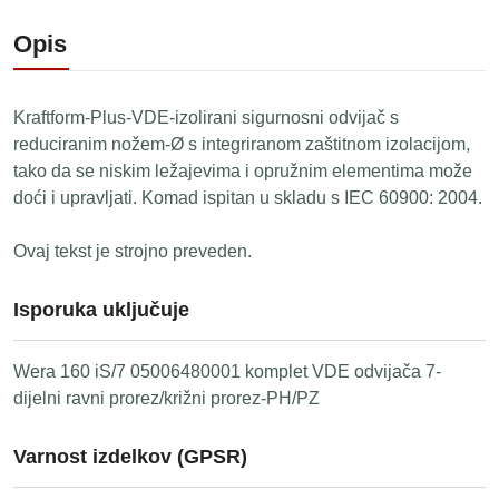
Opis
Kraftform-Plus-VDE-izolirani sigurnosni odvijač s
reduciranim nožem-Ø s integriranom zaštitnom izolacijom,
tako da se niskim ležajevima i opružnim elementima može
doći i upravljati. Komad ispitan u skladu s IEC 60900: 2004.
Ovaj tekst je strojno preveden.
Isporuka uključuje
Wera 160 iS/7 05006480001 komplet VDE odvijača 7-
dijelni ravni prorez/križni prorez-PH/PZ
Varnost izdelkov (GPSR)