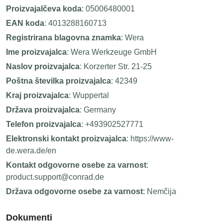
Proizvajalčeva koda
: 05006480001
EAN koda
: 4013288160713
Registrirana blagovna znamka
: Wera
Ime proizvajalca
: Wera Werkzeuge GmbH
Naslov proizvajalca
: Korzerter Str. 21-25
Poštna številka proizvajalca
: 42349
Kraj proizvajalca
: Wuppertal
Država proizvajalca
: Germany
Telefon proizvajalca
: +493902527771
Elektronski kontakt proizvajalca
: https://www-
de.wera.de/en
Kontakt odgovorne osebe za varnost
:
product.support@conrad.de
Država odgovorne osebe za varnost
: Nemčija
Dokumenti