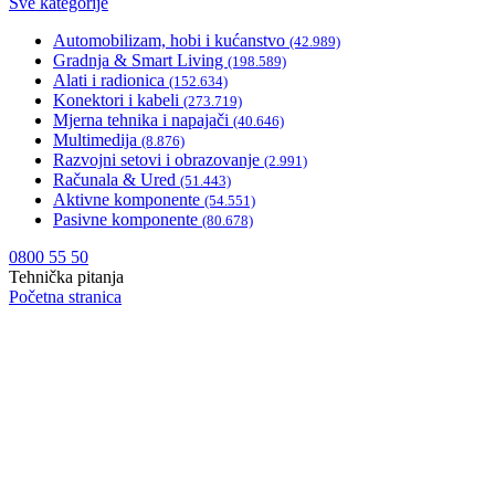
Sve kategorije
Automobilizam, hobi i kućanstvo
(42.989)
Gradnja & Smart Living
(198.589)
Alati i radionica
(152.634)
Konektori i kabeli
(273.719)
Mjerna tehnika i napajači
(40.646)
Multimedija
(8.876)
Razvojni setovi i obrazovanje
(2.991)
Računala & Ured
(51.443)
Aktivne komponente
(54.551)
Pasivne komponente
(80.678)
0800 55 50
Tehnička pitanja
Početna stranica