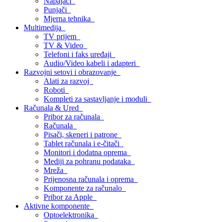
Napajači
Punjači
Mjerna tehnika
Multimedija
TV prijem
TV & Video
Telefoni i faks uređaji
Audio/Video kabeli i adapteri
Razvojni setovi i obrazovanje
Alati za razvoj
Roboti
Kompleti za sastavljanje i moduli
Računala & Ured
Pribor za računala
Računala
Pisači, skeneri i patrone
Tablet računala i e-čitači
Monitori i dodatna oprema
Mediji za pohranu podataka
Mreža
Prijenosna računala i oprema
Komponente za računalo
Pribor za Apple
Aktivne komponente
Optoelektronika