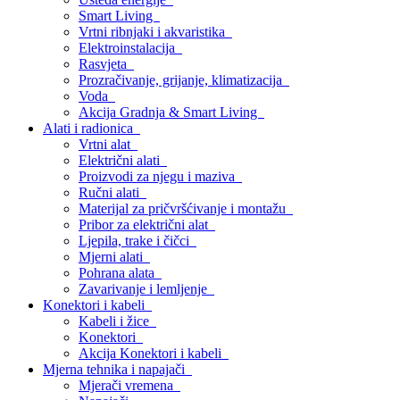
Smart Living
Vrtni ribnjaki i akvaristika
Elektroinstalacija
Rasvjeta
Prozračivanje, grijanje, klimatizacija
Voda
Akcija Gradnja & Smart Living
Alati i radionica
Vrtni alat
Električni alati
Proizvodi za njegu i maziva
Ručni alati
Materijal za pričvršćivanje i montažu
Pribor za električni alat
Ljepila, trake i čičci
Mjerni alati
Pohrana alata
Zavarivanje i lemljenje
Konektori i kabeli
Kabeli i žice
Konektori
Akcija Konektori i kabeli
Mjerna tehnika i napajači
Mjerači vremena