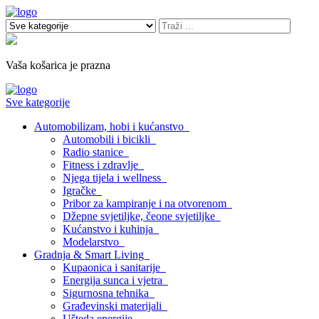
Vaša košarica je prazna
Sve kategorije
Automobilizam, hobi i kućanstvo
Automobili i bicikli
Radio stanice
Fitness i zdravlje
Njega tijela i wellness
Igračke
Pribor za kampiranje i na otvorenom
Džepne svjetiljke, čeone svjetiljke
Kućanstvo i kuhinja
Modelarstvo
Gradnja & Smart Living
Kupaonica i sanitarije
Energija sunca i vjetra
Sigurnosna tehnika
Građevinski materijali
Ušteda energije