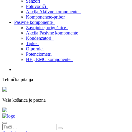
Senzori
Poluvodiči
Akcija Aktivne komponente
Komponenete-pribor
Pasivne komponente
Zavojnice, prigušnice
Akcija Pasivne komponente
Kondenzatori
Tipke
Otpornici
Potenciometri
HF-, EMC komponente
Tehnička pitanja
Vaša košarica je prazna