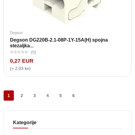
Degson
Degson DG220B-2.1-08P-1Y-15A(H) spojna
stezaljka...
(0)
0,27 EUR
(= 2,03 kn)
1
2
3
4
5
6
Kategorije