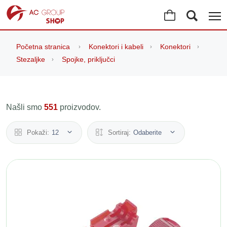
Početna stranica
Konektori i kabeli
Konektori
Stezaljke
Spojke, priključci
Našli smo
551
proizvodov.
Pokaži:
12
Sortiraj:
Odaberite