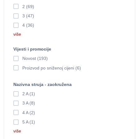
2 (69)
3 (47)
4 (36)
više
Vijesti i promocije
Novost (193)
Proizvod po sniženoj cijeni (6)
Nazivna struja - zaokružena
2 A (1)
3 A (8)
4 A (2)
5 A (1)
više