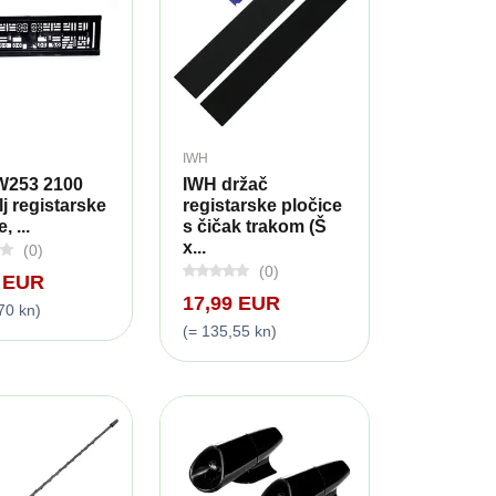
IWH
253 2100
IWH držač
lj registarske
registarske pločice
, ...
s čičak trakom (Š
x...
(0)
(0)
9 EUR
17,99 EUR
70 kn)
(= 135,55 kn)