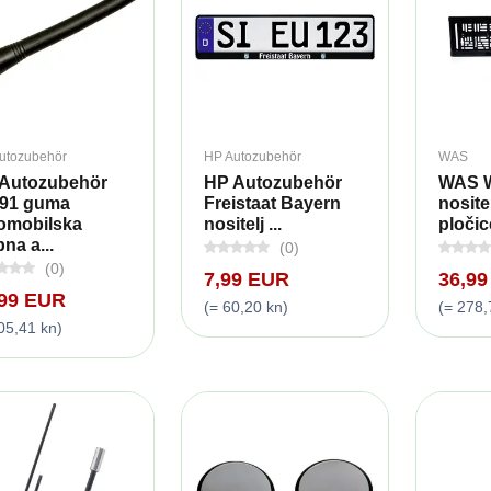
utozubehör
HP Autozubehör
WAS
Autozubehör
HP Autozubehör
WAS W
91 guma
Freistaat Bayern
nosite
omobilska
nositelj ...
pločice
na a...
(0)
(0)
7,99 EUR
36,9
,99 EUR
(= 60,20 kn)
(= 278,
05,41 kn)