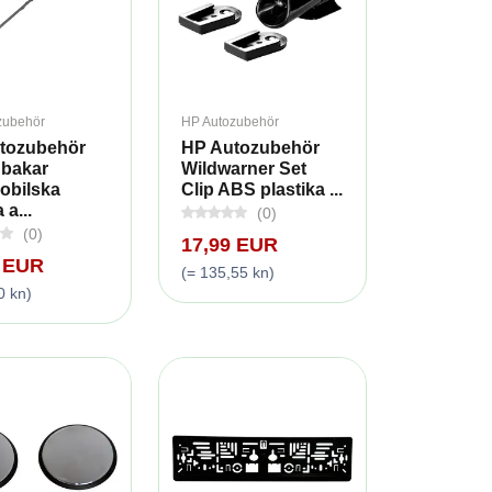
zubehör
HP Autozubehör
tozubehör
HP Autozubehör
 bakar
Wildwarner Set
obilska
Clip ABS plastika ...
 a...
(0)
(0)
17,99 EUR
9 EUR
(= 135,55 kn)
0 kn)