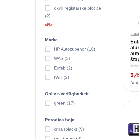
okvir registarske pločice
(2)
više
Eufa
Marka
Euf
alu
HP Autozubehör (10)
aut
WAS (3)
šta
Eufab (2)
5,
IWH (2)
(= 4
Online-Verfügbarkeit
green (17)
Porodica boja
crna (black) (9)
siva (grey) (3)