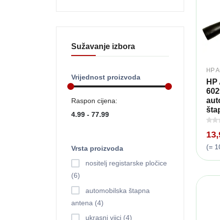
Sužavanje izbora
HP A
Vrijednost proizvoda
HP 
602
aut
Raspon cijena:
štap
13
(= 1
Vrsta proizvoda
nositelj registarske pločice
(6)
automobilska štapna
antena (4)
ukrasni vijci (4)