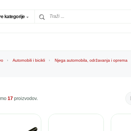
e kategorije
vo
Automobili i bicikli
Njega automobila, održavanja i oprema
 smo
17
proizvodov.