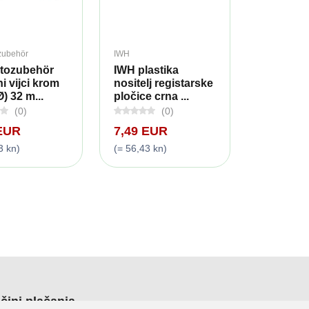
zubehör
IWH
tozubehör
IWH plastika
i vijci krom
nositelj registarske
Ø) 32 m...
pločice crna ...
(0)
(0)
 EUR
7,49 EUR
3 kn)
(= 56,43 kn)
čini plačanja