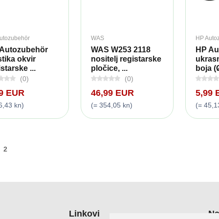
utozubehör
WAS
HP Auto
Autozubehör
WAS W253 2118
HP Au
stika okvir
nositelj registarske
ukrasn
starske ...
pločice, ...
boja (
(0)
(0)
49 EUR
46,99 EUR
5,99
6,43 kn)
(= 354,05 kn)
(= 45,1
2
Linkovi
Na