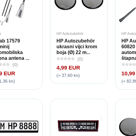
b
HP Autozubehör
HP Auto
ab 17579
HP Autozubehör
HP Au
minij
ukrasni vijci krom
60820
omobilska
boja (Ø) 22 m...
autom
pna antena ...
štapna
(0)
(0)
4,99 EUR
49 EUR
10,9
(= 37,60 kn)
1,36 kn)
(= 82,8