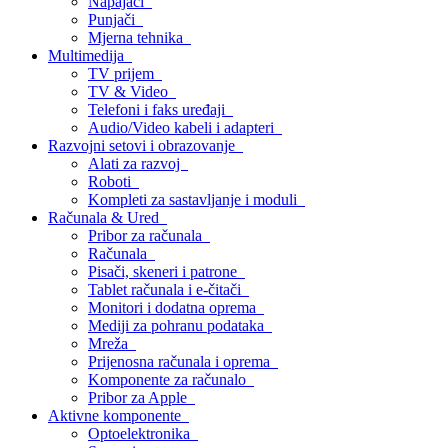
Napajači
Punjači
Mjerna tehnika
Multimedija
TV prijem
TV & Video
Telefoni i faks uređaji
Audio/Video kabeli i adapteri
Razvojni setovi i obrazovanje
Alati za razvoj
Roboti
Kompleti za sastavljanje i moduli
Računala & Ured
Pribor za računala
Računala
Pisači, skeneri i patrone
Tablet računala i e-čitači
Monitori i dodatna oprema
Mediji za pohranu podataka
Mreža
Prijenosna računala i oprema
Komponente za računalo
Pribor za Apple
Aktivne komponente
Optoelektronika