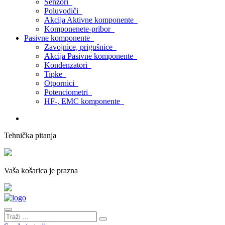
Senzori
Poluvodiči
Akcija Aktivne komponente
Komponenete-pribor
Pasivne komponente
Zavojnice, prigušnice
Akcija Pasivne komponente
Kondenzatori
Tipke
Otpornici
Potenciometri
HF-, EMC komponente
Tehnička pitanja
Vaša košarica je prazna