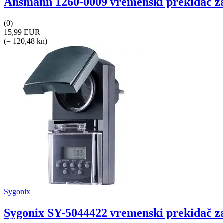
Ansmann 1260-0009 vremenski prekidač za 
(0)
15,99 EUR
(= 120,48 kn)
Sygonix
Sygonix SY-5044422 vremenski prekidač za 