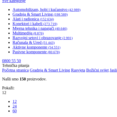
Sve kategorije
Automobilizam, hobi i kućanstvo
(42.989)
Gradnja & Smart Living
(198.589)
Alati i radionica
(152.634)
Konektori i kabeli
(273.719)
Mjerna tehnika i napajači
(40.646)
Multimedija
(8.876)
Razvojni setovi i obrazovanje
(2.991)
Računala & Ured
(51.443)
Aktivne komponente
(54.551)
Pasivne komponente
(80.678)
0800 55 50
Tehnička pitanja
Početna stranica
Gradnja & Smart Living
Rasvjeta
Božićni svijet
Jasl
Našli smo
150
proizvodov.
Pokaži:
12
12
24
60