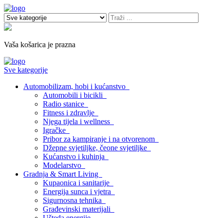
Vaša košarica je prazna
Sve kategorije
Automobilizam, hobi i kućanstvo
Automobili i bicikli
Radio stanice
Fitness i zdravlje
Njega tijela i wellness
Igračke
Pribor za kampiranje i na otvorenom
Džepne svjetiljke, čeone svjetiljke
Kućanstvo i kuhinja
Modelarstvo
Gradnja & Smart Living
Kupaonica i sanitarije
Energija sunca i vjetra
Sigurnosna tehnika
Građevinski materijali
Ušteda energije