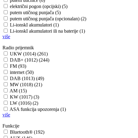
putem utičnice (6)
električni pogon (opcijski) (5)
putem utičnog punjača (5)
putem utičnog punjača (opcionalan) (2)
Li-ionskI akumulatori (1)
Li-ionskI akumulatori ili na baterije (1)
više
Radio prijemnik
UKW (1014) (261)
DAB+ (1012) (244)
FM (93)
internet (50)
DAB (1013) (49)
MW (1018) (21)
AM (15)
KW (1017) (3)
LW (1016) (2)
ASA funkcija upozorenja (1)
više
Funkcije
Bluetooth® (192)