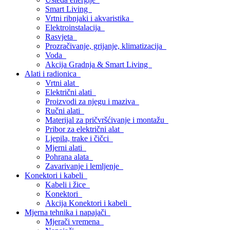
Smart Living
Vrtni ribnjaki i akvaristika
Elektroinstalacija
Rasvjeta
Prozračivanje, grijanje, klimatizacija
Voda
Akcija Gradnja & Smart Living
Alati i radionica
Vrtni alat
Električni alati
Proizvodi za njegu i maziva
Ručni alati
Materijal za pričvršćivanje i montažu
Pribor za električni alat
Ljepila, trake i čičci
Mjerni alati
Pohrana alata
Zavarivanje i lemljenje
Konektori i kabeli
Kabeli i žice
Konektori
Akcija Konektori i kabeli
Mjerna tehnika i napajači
Mjerači vremena