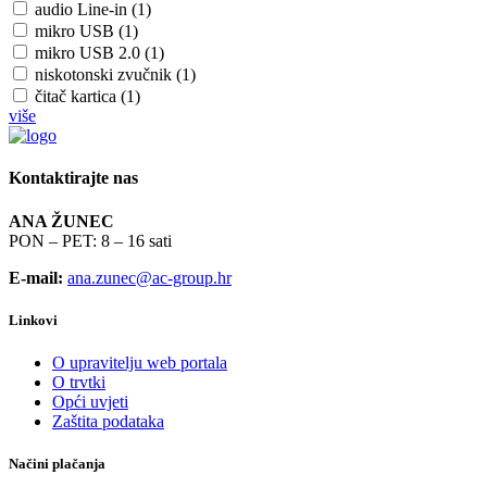
audio Line-in (1)
mikro USB (1)
mikro USB 2.0 (1)
niskotonski zvučnik (1)
čitač kartica (1)
više
Kontaktirajte nas
ANA ŽUNEC
PON – PET: 8 – 16 sati
E-mail:
ana.zunec@ac-group.hr
Linkovi
O upravitelju web portala
O trvtki
Opći uvjeti
Zaštita podataka
Načini plačanja