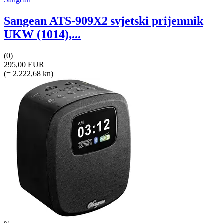
Sangean ATS-909X2 svjetski prijemnik
UKW (1014),...
(0)
295,00 EUR
(= 2.222,68 kn)