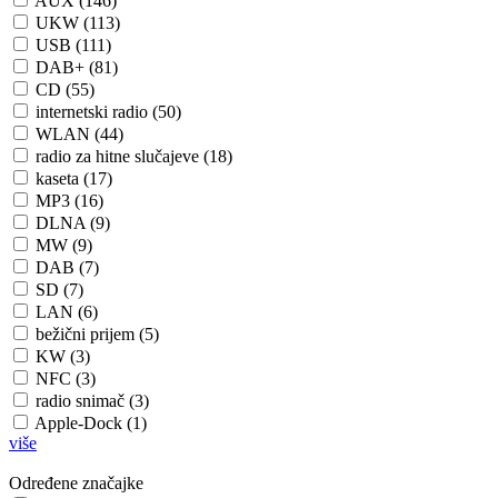
AUX (146)
UKW (113)
USB (111)
DAB+ (81)
CD (55)
internetski radio (50)
WLAN (44)
radio za hitne slučajeve (18)
kaseta (17)
MP3 (16)
DLNA (9)
MW (9)
DAB (7)
SD (7)
LAN (6)
bežični prijem (5)
KW (3)
NFC (3)
radio snimač (3)
Apple-Dock (1)
više
Određene značajke