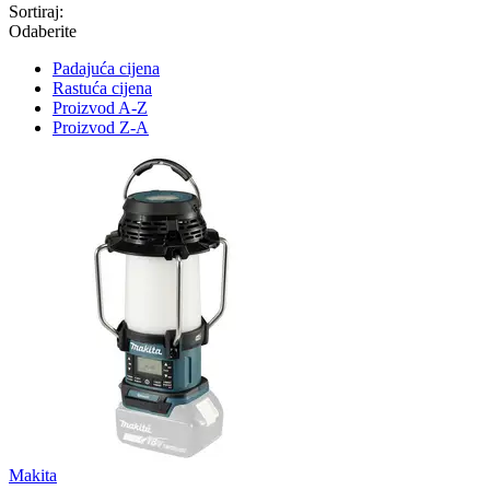
Sortiraj:
Odaberite
Padajuća cijena
Rastuća cijena
Proizvod A-Z
Proizvod Z-A
Makita