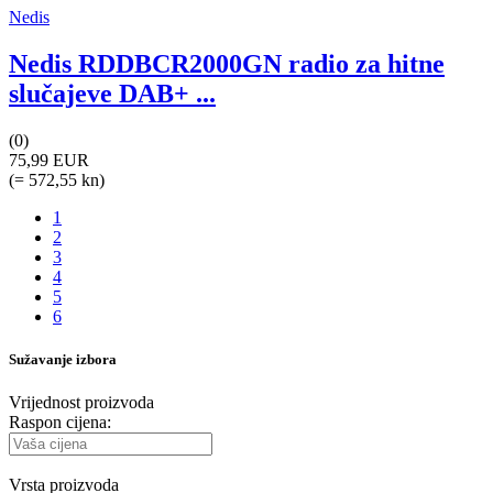
Nedis
Nedis RDDBCR2000GN radio za hitne
slučajeve DAB+ ...
(0)
75,99 EUR
(= 572,55 kn)
1
2
3
4
5
6
Sužavanje izbora
Vrijednost proizvoda
Raspon cijena:
Vrsta proizvoda