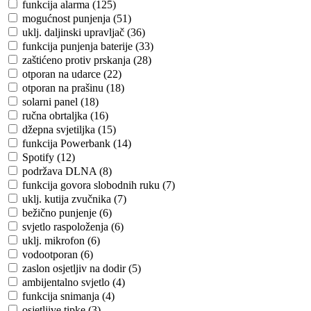
funkcija alarma (125)
mogućnost punjenja (51)
uklj. daljinski upravljač (36)
funkcija punjenja baterije (33)
zaštićeno protiv prskanja (28)
otporan na udarce (22)
otporan na prašinu (18)
solarni panel (18)
ručna obrtaljka (16)
džepna svjetiljka (15)
funkcija Powerbank (14)
Spotify (12)
podržava DLNA (8)
funkcija govora slobodnih ruku (7)
uklj. kutija zvučnika (7)
bežično punjenje (6)
svjetlo raspoloženja (6)
uklj. mikrofon (6)
vodootporan (6)
zaslon osjetljiv na dodir (5)
ambijentalno svjetlo (4)
funkcija snimanja (4)
osjetljive tipke (3)