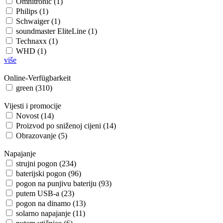
Omnitronic (1)
Philips (1)
Schwaiger (1)
soundmaster EliteLine (1)
Technaxx (1)
WHD (1)
više
Online-Verfügbarkeit
green (310)
Vijesti i promocije
Novost (14)
Proizvod po sniženoj cijeni (14)
Obrazovanje (5)
Napajanje
strujni pogon (234)
baterijski pogon (96)
pogon na punjivu bateriju (93)
putem USB-a (23)
pogon na dinamo (13)
solarno napajanje (11)