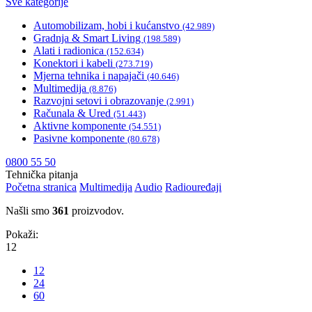
Sve kategorije
Automobilizam, hobi i kućanstvo
(42.989)
Gradnja & Smart Living
(198.589)
Alati i radionica
(152.634)
Konektori i kabeli
(273.719)
Mjerna tehnika i napajači
(40.646)
Multimedija
(8.876)
Razvojni setovi i obrazovanje
(2.991)
Računala & Ured
(51.443)
Aktivne komponente
(54.551)
Pasivne komponente
(80.678)
0800 55 50
Tehnička pitanja
Početna stranica
Multimedija
Audio
Radiouređaji
Našli smo
361
proizvodov.
Pokaži:
12
12
24
60