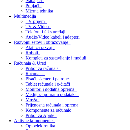
Napajači
Punjači
Mjerna tehnika
Multimedija
TV prijem
TV & Video
Telefoni i faks uređaji
Audio/Video kabeli i adapteri
Razvojni setovi i obrazovanje
Alati za razvoj
Roboti
Kompleti za sastavljanje i moduli
Računala & Ured
Pribor za računala
Računala
Pisači, skeneri i patrone
Tablet računala i e-čitači
Monitori i dodatna oprema
Mediji za pohranu podataka
Mreža
Prijenosna računala i oprema
Komponente za računalo
Pribor za Apple
Aktivne komponente
Optoelektronika