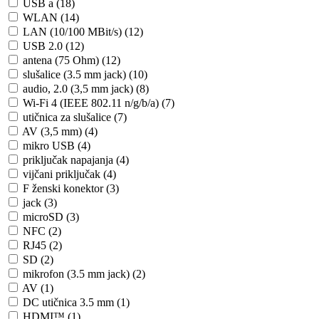
USB a (18)
WLAN (14)
LAN (10/100 MBit/s) (12)
USB 2.0 (12)
antena (75 Ohm) (12)
slušalice (3.5 mm jack) (10)
audio, 2.0 (3,5 mm jack) (8)
Wi-Fi 4 (IEEE 802.11 n/g/b/a) (7)
utičnica za slušalice (7)
AV (3,5 mm) (4)
mikro USB (4)
priključak napajanja (4)
vijčani priključak (4)
F ženski konektor (3)
jack (3)
microSD (3)
NFC (2)
RJ45 (2)
SD (2)
mikrofon (3.5 mm jack) (2)
AV (1)
DC utičnica 3.5 mm (1)
HDMI™ (1)