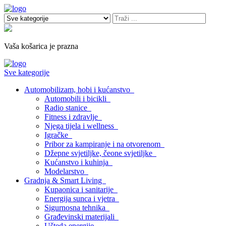
Vaša košarica je prazna
Sve kategorije
Automobilizam, hobi i kućanstvo
Automobili i bicikli
Radio stanice
Fitness i zdravlje
Njega tijela i wellness
Igračke
Pribor za kampiranje i na otvorenom
Džepne svjetiljke, čeone svjetiljke
Kućanstvo i kuhinja
Modelarstvo
Gradnja & Smart Living
Kupaonica i sanitarije
Energija sunca i vjetra
Sigurnosna tehnika
Građevinski materijali
Ušteda energije