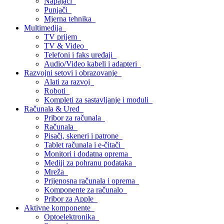
Napajači
Punjači
Mjerna tehnika
Multimedija
TV prijem
TV & Video
Telefoni i faks uređaji
Audio/Video kabeli i adapteri
Razvojni setovi i obrazovanje
Alati za razvoj
Roboti
Kompleti za sastavljanje i moduli
Računala & Ured
Pribor za računala
Računala
Pisači, skeneri i patrone
Tablet računala i e-čitači
Monitori i dodatna oprema
Mediji za pohranu podataka
Mreža
Prijenosna računala i oprema
Komponente za računalo
Pribor za Apple
Aktivne komponente
Optoelektronika