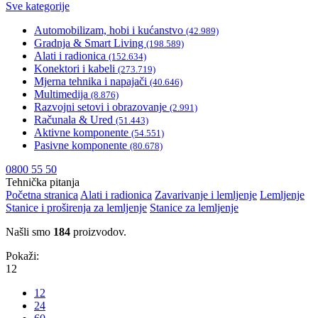
Sve kategorije
Automobilizam, hobi i kućanstvo
(42.989)
Gradnja & Smart Living
(198.589)
Alati i radionica
(152.634)
Konektori i kabeli
(273.719)
Mjerna tehnika i napajači
(40.646)
Multimedija
(8.876)
Razvojni setovi i obrazovanje
(2.991)
Računala & Ured
(51.443)
Aktivne komponente
(54.551)
Pasivne komponente
(80.678)
0800 55 50
Tehnička pitanja
Početna stranica
Alati i radionica
Zavarivanje i lemljenje
Lemljenje
Stanice i proširenja za lemljenje
Stanice za lemljenje
Našli smo
184
proizvodov.
Pokaži:
12
12
24