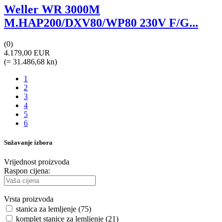
Weller WR 3000M
M.HAP200/DXV80/WP80 230V F/G...
(0)
4.179,00 EUR
(= 31.486,68 kn)
1
2
3
4
5
6
Sužavanje izbora
Vrijednost proizvoda
Raspon cijena:
Vrsta proizvoda
stanica za lemljenje (75)
komplet stanice za lemljenje (21)